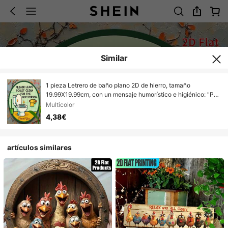
Similar
1 pieza Letrero de baño plano 2D de hierro, tamaño
19.99X19.99cm, con un mensaje humorístico e higiénico: "Por
favor, deje el inodoro limpio para los demás". Esta obra de arte
Multicolor
de pared de metal plano 2D es perfecta para baños públicos y
4,38€
privados. Agujeros preperforados como se muestra en el
diagrama de dimensiones
artículos similares