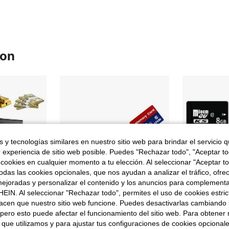
ron
 y tecnologías similares en nuestro sitio web para brindar el servicio qu
r experiencia de sitio web posible. Puedes "Rechazar todo", "Aceptar t
 cookies en cualquier momento a tu elección. Al seleccionar "Aceptar to
das las cookies opcionales, que nos ayudan a analizar el tráfico, ofre
ejoradas y personalizar el contenido y los anuncios para complementa
EIN. Al seleccionar "Rechazar todo", permites el uso de cookies estri
acen que nuestro sitio web funcione. Puedes desactivarlas cambiando 
pero esto puede afectar el funcionamiento del sitio web. Para obtener
#2 Más vendid
 que utilizamos y para ajustar tus configuraciones de cookies opcional
para efectivo/dinero/joyas/objetos de valor, caja fuerte electrónica pequeña de 4,6 L, caja fuerte digital, caja fuerte de pared, caja fuerte electrónica con PIN y llave para oficinas, hoteles, hogar, mecanismo de cierre de doble cerrojo, 4,6 L
1 pieza Tarjeta de memoria de alta velocidad - Adecuada para teléfono inteligente, tableta, cámara, cámara de vigilancia CCTV Tarjeta SD Flash - Transmisión de datos / Amplia compatibilidad, Almacenamiento 8GB/16GB/32GB/64GB/128GB/256GB