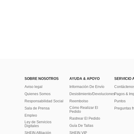
25 Left
SOBRE NOSOTROS
AYUDA & APOYO
SERVICIO 
Aviso legal
Información De Envío
Contácteno
Quienes Somos
Desistimiento/Devoluciones
Pagos & Im
Responsabilidad Social
Reembolso
Puntos
Cómo Realizar El
Sala de Prensa
Preguntas f
Pedido
Empleo
Rastrear El Pedido
Ley de Servicios
Guía De Tallas
Digitales
SHEIN Afiliación
SHEIN VIP