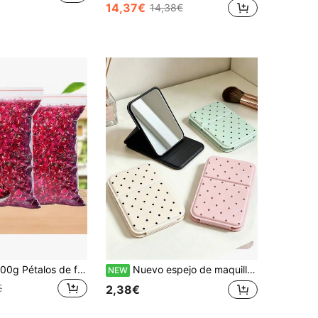
14,37€
14,38€
1 pieza 200/300g Pétalos de flores decorativas artificiales, adecuados para baño de pies, baño corporal, boda romántica, confeti de colores, fragancia para el hogar, baño de ducha, fabricación de jabón y velas, suministros de decoración para fiestas y bodas, manualidades DIY, adecuados para baño de pies, boda, confeti de colores, fragancia para el hogar, fabricación de cera, fabricación de jabón, manualidades DIY, adecuados para eventos festivos, varios artículos decorativos, adecuados para decoración de sala de estar, dormitorio, oficina, adecuados para todos los eventos festivos, decoración de ambiente de fiesta
Nuevo espejo de maquillaje portátil plegable mini con lunares de colores, rosa/verde/blanco/negro, con diseño de soporte, decorado con patrón de lunares; adecuado para viajes y uso diario; espejo de maquillaje rectangular plegable de escritorio de estilo minimalista, esencial para la vuelta al colegio, temporada de vuelta al colegio, regalo para amigos, familia, maestros
NEW
€
2,38€