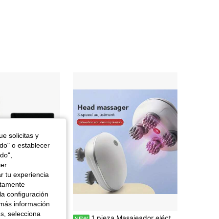
4,74
35
55
4,74
35
55
4,74
35
55
4,74
35
55
e solicitas y
odo" o establecer
do",
cer
r tu experiencia
ctamente
la configuración
 más información
en Negro Sistemas de seguridad para el hogar
os
es, selecciona
Tarjeta de almacenamiento móvil/Tarjeta MicroSD/Tarjeta de memoria de alta velocidad de 8GB/16GB/32GB/64GB/128GB/256GB/512GB
1 pieza Masajeador eléctrico recargable para el cuero cabelludo con calentamiento de luz roja, masajeador de cabeza con amasado profundo de 3 velocidades, herramienta de masaje portátil inalámbrica para todo el Body, de doble uso para humanos y mascotas, masajeador para alivio del estrés y crecimiento del cabello, regalo ideal para vacaciones
NEW