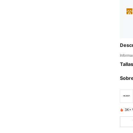
Descr
Informa
Talla
Sobre
3K+ 