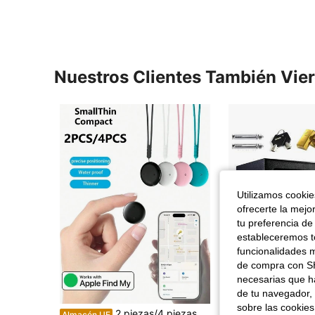
Nuestros Clientes También Vie
Utilizamos cookies
ofrecerte la mejo
tu preferencia de
estableceremos to
funcionalidades m
de compra con SH
necesarias que h
de tu navegador, 
sobre las cookies
2 piezas/4 piezas Localizador GPS, Localizador de posicionamiento global, Alarma anti-pérdida para mascotas, Localizador de automóviles, Seguimiento preciso remoto, Llamada con un solo toque, Batería de larga duración, Resistente al agua IP67, Compatible con la plataforma "Find My Global", Adecuado para personas mayores, mascotas, automóviles, llaves, bolsos, etc. Solo compatible con iOS
Caja fuerte, caja fuerte para muebles, cerradura de doble paletón, caja fuerte de hierro y acero con cerradura electrónica de combinación y 2 llaves 
Almacén UE
Almacén UE