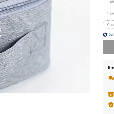
1 pi
1 p
Conj
Guí
Lo sent
Env