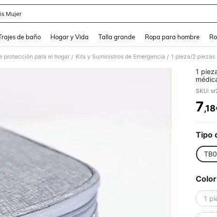
is Mujer
and down arrow keys to navigate search Búsqueda Reciente and Buscar y Encontr
Trajes de baño
Hogar y Vida
Talla grande
Ropa para hombre
Ro
e protección para el hogar
Kits y Suministros de Emergencia
/
/
1 pieza
médica
para el
SKU: s
médica
campam
7
,18
PR
superv
Bolsa
preven
regalo
Tipo 
Día de
Año Nu
TB0
Color
1 p