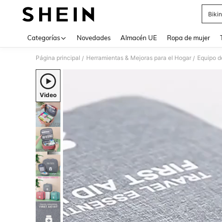
Bikin
Use up 
Categorías
Novedades
Almacén UE
Ropa de mujer
Página principal
Herramientas & Mejoras para el Hogar
Equipo d
/
/
Video