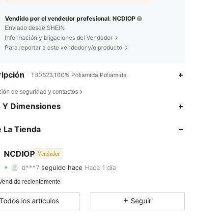
Vendido por el vendedor profesional: NCDIOP
Enviado desde SHEIN
Información y bligaciones del Vendedor
Para reportar a este vendedor y/o producto
ipción
TB0623,100% Poliamida,Poliamida
ción de seguridad y contactos
s Y Dimensiones
4,74
35
55
 La Tienda
4,74
35
55
4,74
35
55
NCDIOP
Vendedor
d***7
seguido hace
Hace 1 día
4,74
35
55
Calificación
Artículos
Seguidores
Vendido recientemente
4,74
35
55
Todos los artículos
Seguir
4,74
35
55