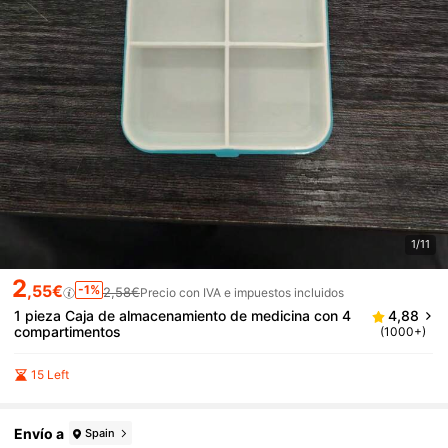
1/11
2
,55€
-1%
2,58€
Precio con IVA e impuestos incluidos
1 pieza Caja de almacenamiento de medicina con 4
4,88
compartimentos
(1000+)
15 Left
Envío a
Spain