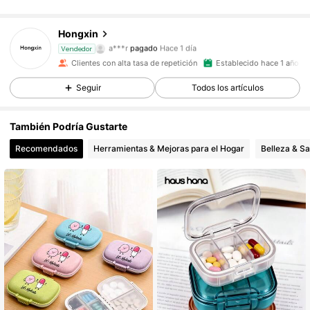
Hongxin
4.2K Seguidores
4,87
a***r
pagado
Hace 1 día
Vendedor
h***n
seguido hace
Hace 1 día
Clientes con alta tasa de repetición
Establecido hace 1 año
4.2K Seguidores
4,87
Seguir
Todos los artículos
También Podría Gustarte
4.2K Seguidores
4,87
Recomendados
Herramientas & Mejoras para el Hogar
Belleza & Sa
4.2K Seguidores
4,87
4.2K Seguidores
4,87
4.2K Seguidores
4,87