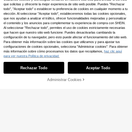
acenamiento pequeño
d para pastillas, caramelos y artícul
que solicitas y ofrecerte la mejor experiencia de sitio web posible. Puedes "Rechazar
os pequeños, adecuada para tablet
todo", "Aceptar todo" o establecer tu preferencia de cookies en cualquier momento a tu
as, caramelos, artículos pequeños,
elección. Al seleccionar "Aceptar todo", estableceremos todas las cookies opcionales,
almacenamiento portátil para viajes
y el hogar, caja de almacenamiento
que nos ayudan a analizar el tráfico, ofrecer funcionalidades mejoradas y personalizar
pequeña, caja sellada, caja de píldo
el contenido y los anuncios para complementar tu experiencia de compra con SHEIN.
ras portátil, organizador de medica
Al seleccionar "Rechazar todo", permites el uso de cookies estrictamente necesarias
mentos
que hacen que nuestro sitio web funcione. Puedes desactivarlas cambiando la
configuración de tu navegador, pero esto puede afectar el funcionamiento del sitio web.
Para obtener más información sobre las cookies que utilizamos y para ajustar tus
configuraciones de cookies opcionales, selecciona "Administrar cookies". Para obtener
más información sobre cómo procesamos los datos que recopilamos,
haz clic aquí
para ver nuestra Política de privacidad.
Rechazar Todo
Aceptar Todo
1 pieza Estuche de pastillas portátil
mini, organizador de medicación im
3
,67€
-1%
3,74€
permeable semanal, compartimento
Administrar Cookies
AÑADIR A LA BOLSA
s de 3 veces al día durante 7 días
1 pieza Organizador portátil de past
illas de 7 días, caja de pastillas hex
27 Left
agonal semanal para viajes con 7 c
3
ompartimentos, caja de almacenam
,68€
iento compacta de medicamentos p
ara vitaminas, suplementos, tableta
s, pastillas, cabe en el bolso, adecu
ado para el hogar y el uso diario