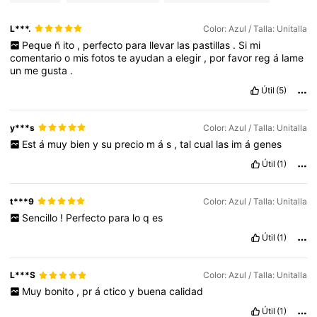
L***.
Color: Azul / Talla: Unitalla
Peque
ñ
ito
,
perfecto
para
llevar
las
pastillas
.
Si
mi
comentario
o
mis
fotos
te
ayudan
a
elegir
,
por
favor
reg
á
lame
un
me
gusta
.
Útil
(5)
y***s
Color: Azul / Talla: Unitalla
Est
á
muy
bien
y
su
precio
m
á
s
,
tal
cual
las
im
á
genes
Útil
(1)
t***9
Color: Azul / Talla: Unitalla
Sencillo
!
Perfecto
para
lo
q
es
Útil
(1)
L***S
Color: Azul / Talla: Unitalla
Muy
bonito
,
pr
á
ctico
y
buena
calidad
Útil
(1)