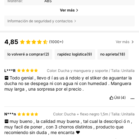
Material:
ABS
Ver más
Información de seguridad y contactos
4,85
(1000+)
Ver más
lo volveré a comprar
(2)
rapidez logística
(9)
no aprieta
(18)
L***R
Color: Ducha y manguera y soporte / Talla: Unitalla
Todo
genial
,
llevo
d
í
as
us
á
ndolo
y
el
stiker
de
aguantar
la
ducha
no
se
despega
ni
con
agua
ni
con
humedad
.
Manguera
muy
larga
,
una
sorpresa
por
el
precio
.
Útil
(4)
N***n
Color: Ducha + flexo negro 1,5m / Talla: Unitalla
muy
bueno
,
la
calidad
muy
buena
,
tal
cual
la
descripci
ó
n
,
muy
facil
de
poner
,
con
3
chorros
distintos
,
producto
que
recomiendo
sin
duda
,
me
encanta
❤️