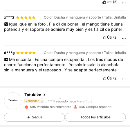
Útil
(3)
x***2
Color: Ducha y manguera y soporte / Talla: Unitalla
Igual
que
en
la
foto
.
F
á
cil
de
poner
,
el
mango
tiene
buena
potencia
y
el
soporte
se
adhiere
muy
bien
y
es
f
á
cil
de
poner
.
Útil
(2)
d***g
Color: Ducha y manguera y soporte / Talla: Unitalla
Me
encanta
.
Es
una
compra
estupenda
.
Los
tres
modos
de
chorro
funcionan
perfectamente
.
Yo
solo
instale
la
alcachofa
sin
la
manguera
y
el
reposado
.
Y
se
adapta
perfectamente
Útil
(2)
8.2K Seguidores
4,84
Tatukiko
p***0
seguido hace
Hace 1 día
Vendedor
8.2K Seguidores
4,84
59K Vendido recientemente
44K Compra repetida
Seguir
Todos los artículos
8.2K Seguidores
4,84