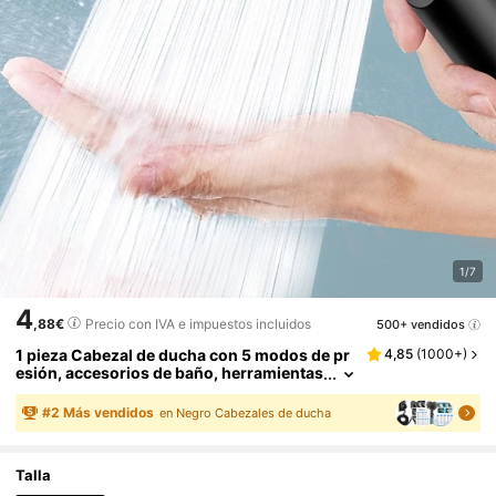
1/7
4
,88€
Precio con IVA e impuestos incluidos
500+ vendidos
1 pieza Cabezal de ducha con 5 modos de pr
4,85
(
1000+
)
esión, accesorios de baño, herramientas
de baño
#
2
Más vendidos
en Negro Cabezales de ducha
Talla