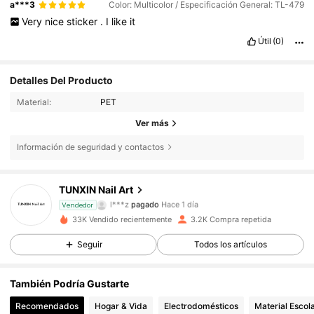
a***3
Color: Multicolor / Especificación General: TL-479
Very
nice
sticker
.
I
like
it
Útil
(0)
Detalles Del Producto
Material:
PET
Ver más
459 Seguidores
4,94
Información de seguridad y contactos
TUNXIN Nail Art
459 Seguidores
4,94
l***z
pagado
Hace 1 día
Vendedor
v***l
seguido hace
Hace 1 día
33K Vendido recientemente
3.2K Compra repetida
459 Seguidores
4,94
Seguir
Todos los artículos
También Podría Gustarte
459 Seguidores
4,94
Recomendados
Hogar & Vida
Electrodomésticos
Material Escola