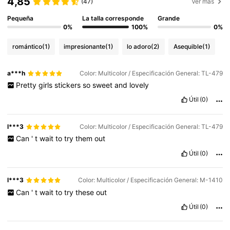
4,85
(47)
Ver más
Pequeña
La talla corresponde
Grande
0%
100%
0%
romántico
(1)
impresionante
(1)
lo adoro
(2)
Asequible
(1)
a***h
Color: Multicolor / Especificación General: TL-479
Pretty
girls
stickers
so
sweet
and
lovely
Útil
(0)
l***3
Color: Multicolor / Especificación General: TL-479
Can
'
t
wait
to
try
them
out
Útil
(0)
l***3
Color: Multicolor / Especificación General: M-1410
Can
'
t
wait
to
try
these
out
Útil
(0)