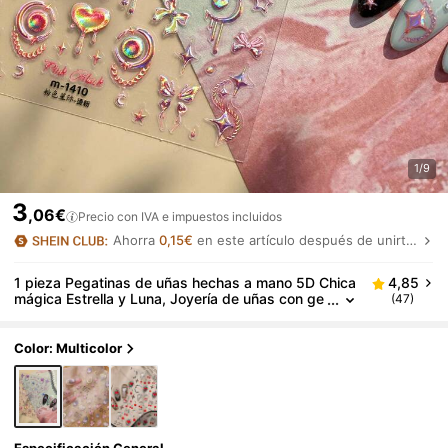
1/9
3
,06€
Precio con IVA e impuestos incluidos
Ahorra
0,15€
en este artículo después de unirte.
1 pieza Pegatinas de uñas hechas a mano 5D Chica
4,85
mágica Estrella y Luna, Joyería de uñas con ge
(47)
mas de corazón láser lindas y elegantes, Decor
ación de uñas autoadhesiva duradera y fácil de apli
car, Ideal para artistas de uñas y mujeres
Color: Multicolor