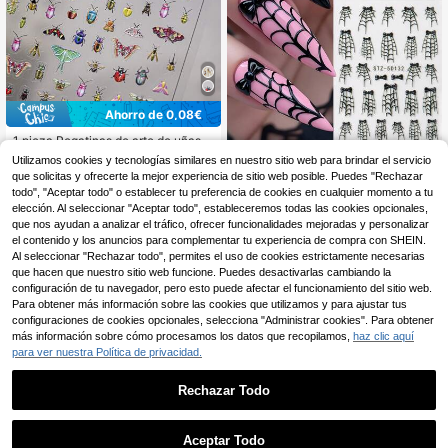
Ahorro de 0,08€
1 pieza Pegatinas de arte de uñas c
3
on flores y insectos de colores, acc
2 piezas de pegatinas de uñas
,21€
-2%
3,29€
NEW
Utilizamos cookies y tecnologías similares en nuestro sitio web para brindar el servicio
esorios de uñas 5D lindos, pegatina
con lazo de telaraña, calcomanías
7 Left
que solicitas y ofrecerte la mejor experiencia de sitio web posible. Puedes "Rechazar
s de uñas hechas a mano, decoraci
de uñas con lazo de cinta de telara
3
todo", "Aceptar todo" o establecer tu preferencia de cookies en cualquier momento a tu
ones de uñas, mejores productos de
,25€
ña gótica negra en relieve 5D, sumi
elección. Al seleccionar "Aceptar todo", estableceremos todas las cookies opcionales,
uñas para niñas y mujeres, arte de u
nistros de arte de uñas para fiesta d
ñas Y2K, pegatinas de uñas de vera
que nos ayudan a analizar el tráfico, ofrecer funcionalidades mejoradas y personalizar
e Halloween, decoraciones de enca
no, estético
el contenido y los anuncios para complementar tu experiencia de compra con SHEIN.
ntos de uñas DIY espeluznantes
Al seleccionar "Rechazar todo", permites el uso de cookies estrictamente necesarias
que hacen que nuestro sitio web funcione. Puedes desactivarlas cambiando la
configuración de tu navegador, pero esto puede afectar el funcionamiento del sitio web.
Para obtener más información sobre las cookies que utilizamos y para ajustar tus
configuraciones de cookies opcionales, selecciona "Administrar cookies". Para obtener
más información sobre cómo procesamos los datos que recopilamos,
haz clic aquí
para ver nuestra Política de privacidad.
Rechazar Todo
Aceptar Todo