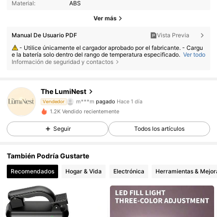
Material:
ABS
Ver más
Manual De Usuario PDF
Vista Previa
- Utilice únicamente el cargador aprobado por el fabricante. - Cargu
e la batería solo dentro del rango de temperatura especificado.
Ver todo
9 Seguidores
4,79
Información de seguridad y contactos
- Reemplazar la batería por una de tipo incorrecto puede provocar u
n incendio o una explosión. - Arrojar la batería al fuego o a un horno cali
ente, o aplastarla o cortarla, puede provocar una explosión. - Dejar la b
atería en condiciones de calor extremo o baja presión atmosférica pued
9 Seguidores
4,79
e provocar una explosión o la fuga de líquido o gas inflamable.
The LumiNest
m***m
pagado
Hace 1 día
b***7
seguido hace
Hace 1 día
Vendedor
9 Seguidores
4,79
1.2K Vendido recientemente
Seguir
Todos los artículos
9 Seguidores
4,79
También Podría Gustarte
Recomendados
Hogar & Vida
Electrónica
Herramientas & Mejora