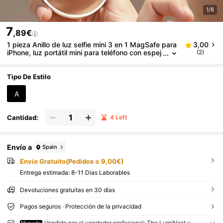
1/8
7
,89€
1 pieza Anillo de luz selfie mini 3 en 1 MagSafe para
3,00
iPhone, luz portátil mini para teléfono con espej
(2)
o de maquillaje, 3 modos de luz recargable luz
de relleno
Tipo De Estilo
A
Cantidad:
4 Left
Envío a
Spain
Envío Gratuito(Pedidos ≥ 9,00€)
Entrega estimada:
8-11 Días Laborables
Devoluciones gratuitas en 30 días
Pagos seguros · Protección de la privacidad
Vendido por el vendedor profesional: The LumiNest y
Mercado