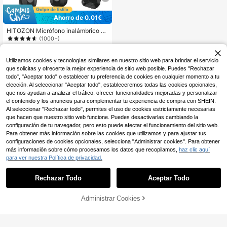
Ahorro de 0,01€
HITOZON Micrófono inalámbrico pr
ofesional de solapa, adecuado para
(1000+)
teléfonos inteligentes, plug and pla
9
y, para grabación de video, enseña
,62€
9,63€
nza, entrevistas, podcasts, etc. Mic
Utilizamos cookies y tecnologías similares en nuestro sitio web para brindar el servicio
rófono de condensador omnidirecci
que solicitas y ofrecerte la mejor experiencia de sitio web posible. Puedes "Rechazar
onal inalámbrico, adecuado para vl
todo", "Aceptar todo" o establecer tu preferencia de cookies en cualquier momento a tu
ogging
elección. Al seleccionar "Aceptar todo", estableceremos todas las cookies opcionales,
que nos ayudan a analizar el tráfico, ofrecer funcionalidades mejoradas y personalizar
el contenido y los anuncios para complementar tu experiencia de compra con SHEIN.
Al seleccionar "Rechazar todo", permites el uso de cookies estrictamente necesarias
que hacen que nuestro sitio web funcione. Puedes desactivarlas cambiando la
configuración de tu navegador, pero esto puede afectar el funcionamiento del sitio web.
Para obtener más información sobre las cookies que utilizamos y para ajustar tus
configuraciones de cookies opcionales, selecciona "Administrar cookies". Para obtener
más información sobre cómo procesamos los datos que recopilamos,
haz clic aquí
para ver nuestra Política de privacidad.
Rechazar Todo
Aceptar Todo
Administrar Cookies
AÑADIR A LA BOLSA