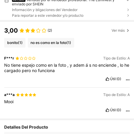
enviado por SHEIN
Información y bligaciones del Vendedor
Para reportar a este vendedor y/o producto
3,00
(2)
Ver más
bonito
(1)
no es como en la foto
(1)
F***r
Tipo de Estilo: A
No
tiene
espejo
como
en
la
foto
,
y
adem
á
s
no
enciende
,
lo
he
cargado
pero
no
funciona
Útil
(0)
a***a
Tipo de Estilo: A
Mooi
Útil
(0)
Detalles Del Producto