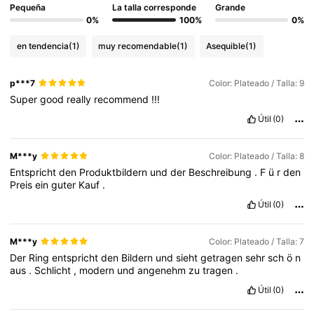
Pequeña
La talla corresponde
Grande
0%
100%
0%
en tendencia
(1)
muy recomendable
(1)
Asequible
(1)
p***7
Color: Plateado / Talla: 9
Super
good
really
recommend
!!!
Útil
(0)
M***y
Color: Plateado / Talla: 8
Entspricht
den
Produktbildern
und
der
Beschreibung
.
F
ü
r
den
Preis
ein
guter
Kauf
.
Útil
(0)
M***y
Color: Plateado / Talla: 7
Der
Ring
entspricht
den
Bildern
und
sieht
getragen
sehr
sch
ö
n
aus
.
Schlicht
,
modern
und
angenehm
zu
tragen
.
Útil
(0)