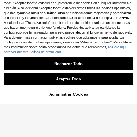
4
ción de lujo plateado, CZ verde de
todo", "Aceptar todo" o establecer tu preferencia de cookies en cualquier momento a tu
,50€
corte baguette con diseño de band
elección. Al seleccionar "Aceptar todo", estableceremos todas las cookies opcionales,
a de acentos, joyería de moda para
que nos ayudan a analizar el tráfico, ofrecer funcionalidades mejoradas y personalizar
mujer para uso diario
el contenido y los anuncios para complementar tu experiencia de compra con SHEIN.
Al seleccionar "Rechazar todo", permites el uso de cookies estrictamente necesarias
que hacen que nuestro sitio web funcione. Puedes desactivarlas cambiando la
configuración de tu navegador, pero esto puede afectar el funcionamiento del sitio web.
5
Para obtener más información sobre las cookies que utilizamos y para ajustar tus
configuraciones de cookies opcionales, selecciona "Administrar cookies". Para obtener
Ahorro de 0,03€
más información sobre cómo procesamos los datos que recopilamos,
haz clic aquí
para ver nuestra Política de privacidad.
URMYLADY CHARM JEWELRY
Anillo de plata de ley 925 enchapad
4
o en mimbre con circonita, tallas del
Rechazar Todo
,12€
4,15€
7 al 10, para mujer, encanto, boda, c
ompromiso, joyería de moda
Aceptar Todo
Administrar Cookies
AÑADIR A LA BOLSA
Anillo de oro con corazón de circoni
4
ta cúbica elegante y romántico con
,14€
4,18€
destellos, joyería hipoalergénica, ap
ropiado para bodas, compromisos, r
egalos del Día de San Valentín
Ahorro de 0,06€