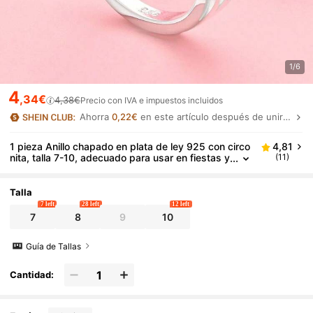
1/6
4
,34€
4,38€
Precio con IVA e impuestos incluidos
Ahorra
0,22€
en este artículo después de unirte.
1 pieza Anillo chapado en plata de ley 925 con circo
4,81
nita, talla 7-10, adecuado para usar en fiestas y
(11)
bodas
Talla
7 left
28 left
12 left
7
8
9
10
Guía de Tallas
Cantidad: