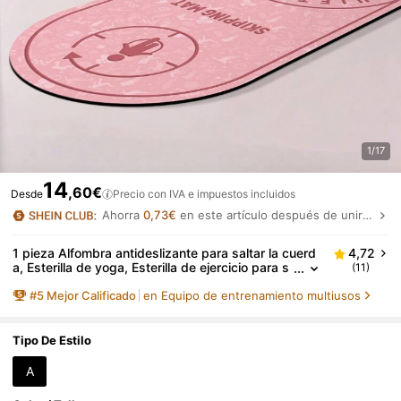
1/17
14
,60€
Desde
Precio con IVA e impuestos incluidos
Ahorra
0,73€
en este artículo después de unirte.
1 pieza Alfombra antideslizante para saltar la cuerd
4,72
a, Esterilla de yoga, Esterilla de ejercicio para s
(11)
altar la cuerda con absorción de impactos, Sup
#
5
Mejor Calificado
en Equipo de entrenamiento multiusos
erficie antideslizante, Adecuada para entrenamiento
de alta intensidad y ejercicio físico, Fitness, Moldea
do, Pérdida de peso - Protege el piso, Fácil de usar
Tipo De Estilo
A