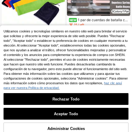
1 par de cuerdas de batalla co
NEW
n resorte inalámbricas sin fijación, c
15 Left
uerdas con peso de alta frecuencia
19
ZYLX SHOPPING - Ban
Almacén UE
Utilizamos cookies y tecnologías similares en nuestro sitio web para brindar el servicio
de vibración para quemar grasa, eq
,64€
das Elásticas de Resistencia para E
que solicitas y ofrecerte la mejor experiencia de sitio web posible. Puedes "Rechazar
10
uipo de entrenamiento de fuerza de
,99€
ntrenamiento – Set Multicolor con B
boxeo en casa, adecuado para hom
todo", "Aceptar todo" o establecer tu preferencia de cookies en cualquier momento a tu
olsa | Yoga, Fitness, Piernas y Glúte
bres y mujeres, para tonificar hombr
Est 3 días lab.
elección. Al seleccionar "Aceptar todo", estableceremos todas las cookies opcionales,
os
os, espalda, brazos, núcleo y líneas
que nos ayudan a analizar el tráfico, ofrecer funcionalidades mejoradas y personalizar
de todo el Body
el contenido y los anuncios para complementar tu experiencia de compra con SHEIN.
Al seleccionar "Rechazar todo", permites el uso de cookies estrictamente necesarias
que hacen que nuestro sitio web funcione. Puedes desactivarlas cambiando la
configuración de tu navegador, pero esto puede afectar el funcionamiento del sitio web.
Para obtener más información sobre las cookies que utilizamos y para ajustar tus
configuraciones de cookies opcionales, selecciona "Administrar cookies". Para obtener
más información sobre cómo procesamos los datos que recopilamos,
haz clic aquí
para ver nuestra Política de privacidad.
Rechazar Todo
Set de bandas de resistencia, inclu
ye bandas de goma elásticas, adec
#5 Más vendidos
en Gimnasio y fitness Bandas de resistencia
#3 Mejor Calificado
en Equipo de entrenamiento multiusos
Aceptar Todo
uado para fitness, entrenamiento de
(500+)
1 Left
1 pieza Almohadilla de hombro para
portivo, culturismo, equipo y acces
barra de pesas de espuma engrosa
#3 Mejor Calificado
#3 Mejor Calificado
en Equipo de entrenamiento multiusos
en Equipo de entrenamiento multiusos
4
orios de fitness ideales para mujere
,44€
4,48€
da con correa de fijación, accesorio
Administrar Cookies
s
1 Left
1 Left
AÑADIR A LA BOLSA
6
de equipo de fitness para gimnasio
,79€