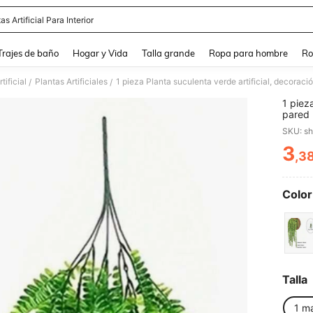
as Artificial Para Interior
and down arrow keys to navigate search Búsqueda Reciente and Buscar y Encontr
Trajes de baño
Hogar y Vida
Talla grande
Ropa para hombre
Ro
tificial
Plantas Artificiales
1 pieza Planta suculenta verde artificial, decoraci
/
/
1 piez
pared 
falsa
SKU: s
3
,3
PR
Color
Talla
1 m