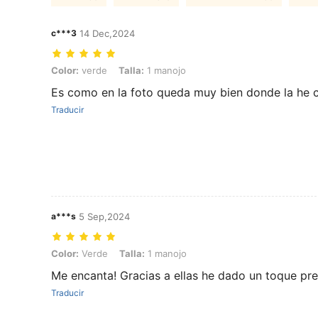
c***3
14 Dec,2024
Color: verde, Talla: 1 manojo
Color:
verde
Talla:
1 manojo
Es como en la foto queda muy bien donde la he 
Traducir
a***s
5 Sep,2024
Color: Verde, Talla: 1 manojo
Color:
Verde
Talla:
1 manojo
Me encanta! Gracias a ellas he dado un toque pr
Traducir