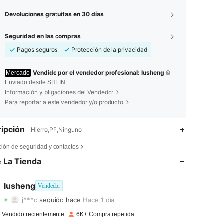
Devoluciones gratuitas en 30 días
Seguridad en las compras
Pagos seguros
Protección de la privacidad
Vendido por el vendedor profesional: lusheng
Mercado
Enviado desde SHEIN
Información y bligaciones del Vendedor
Para reportar a este vendedor y/o producto
ipción
Hierro,PP,Ninguno
4,82
49
951
ción de seguridad y contactos
 La Tienda
4,82
49
951
4,82
49
951
lusheng
Vendedor
j***c
seguido hace
Hace 1 día
4,82
49
951
Calificación
Artículos
Seguidores
 Vendido recientemente
6K+ Compra repetida