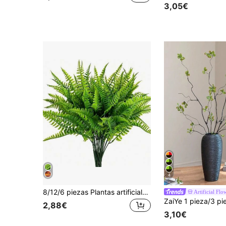
3,05€
4
8/12/6 piezas Plantas artificiales de helecho de Boston, arbustos de follaje resistente a los rayos UV, decoración DIY para el hogar, oficina, jardín, interior y exterior
Artificial Flo
2,88€
3,10€