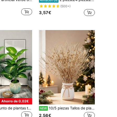
Almacén UE
(500+)
3,57€
Ahorro de 0,02€
2 piezas Conjunto de plantas tropicales - Filodendro artificial y hojas de palma de areca, adecuado para decoración del hogar, oficina y jardín - Excelente para bodas, aniversarios y festividades - Uso en interiores/exteriores, sin maceta incluida, decoración para habitaciones, hogar, cocina, bodas
10/5 piezas Tallos de plantas artificiales con purpurina y bayas, flores falsas brillantes para decoración de árbol de Navidad, boda, fiesta, mesa interior del hogar, decoración de dormitorio, regalo de Navidad, accesorios de decoración DIY de enredadera, decoración de plantas de Navidad para árbol de Navidad
NEW
2,56€