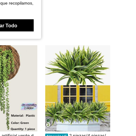
 que recopilamos,
ar Todo
1 pieza Planta artificial verde de 5 ramas, enredadera colgante de lágrimas, follaje falso para cesta, decoración de pared interior para hogar, boda, fiesta, oficina y estantería, sin necesidad de riego, longitud
2 piezas/4 piezas/10 piezas de 37 cm/14,57 pulgadas Plantas de helecho verde artificial, tallos falsos resistentes a los rayos UV, hojas de seda, decoración verde colgante para interiores y exteriores, hogar, jardín, porche, maceta