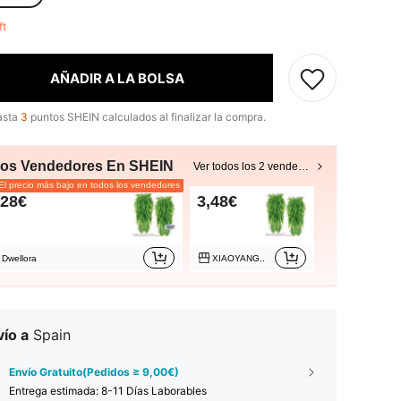
eft
AÑADIR A LA BOLSA
asta
3
puntos SHEIN calculados al finalizar la compra.
ros Vendedores En SHEIN
Ver todos los 2 vendedores
l precio más bajo en todos los vendedores
,28€
3,48€
Dwellora
XIAOYANG..
ío a
Spain
Envío Gratuito(Pedidos ≥ 9,00€)
Entrega estimada:
8-11 Días Laborables