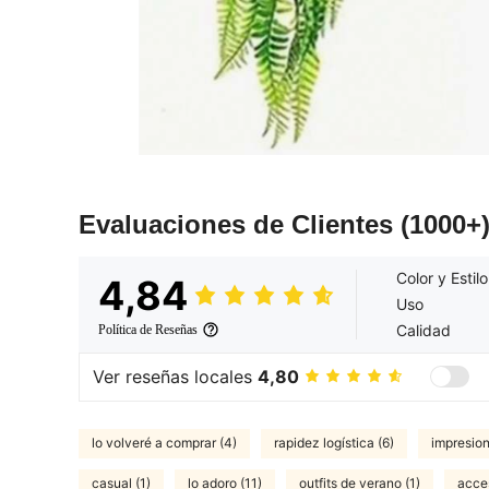
Evaluaciones de Clientes
(1000+
Color y Estilo
4,84
Uso
Calidad
Política de Reseñas
Ver reseñas locales
4,80
lo volveré a comprar (4)
rapidez logística (6)
impresion
casual (1)
lo adoro (11)
outfits de verano (1)
acces