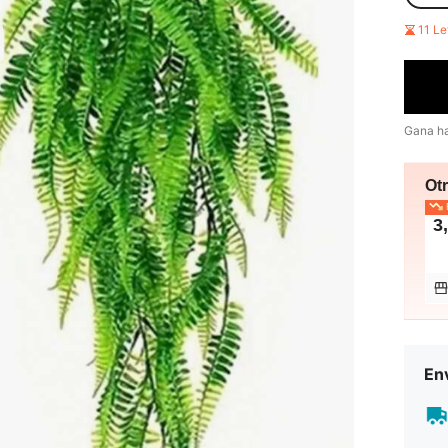
11 L
Gana h
Ot
E
3
Env