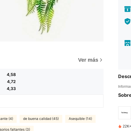
)
Ver más
4,58
Descr
4,72
Informa
4,33
Sobre
ante (4)
de buena calidad (45)
Asequible (14)
22K+
orios faltantes (3)