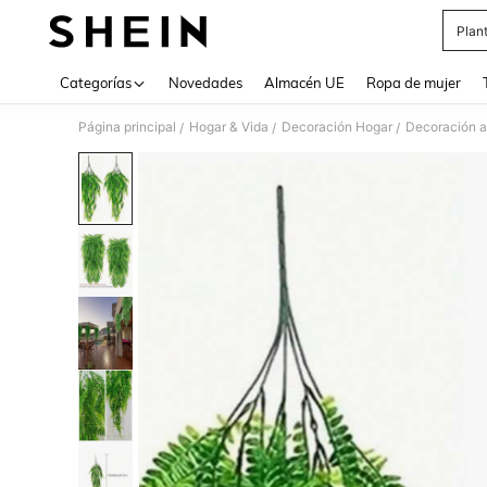
Plant
Use up 
Categorías
Novedades
Almacén UE
Ropa de mujer
Página principal
Hogar & Vida
Decoración Hogar
Decoración ar
/
/
/