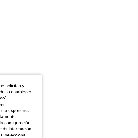
e solicitas y
odo" o establecer
do",
cer
r tu experiencia
ctamente
la configuración
 más información
es, selecciona