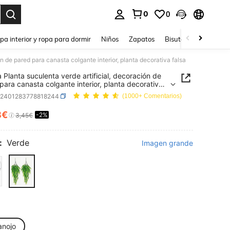
0
0
ar. Press Enter to select.
pa interior y ropa para dormir
Niños
Zapatos
Bisutería Y Accesorio
ón de pared para canasta colgante interior, planta decorativa falsa
a Planta suculenta verde artificial, decoración de
para canasta colgante interior, planta decorativa
h2401283778818244
(1000+ Comentarios)
8€
-2%
ICE AND AVAILABILITY
3,45€
:
Verde
Imagen grande
anojo