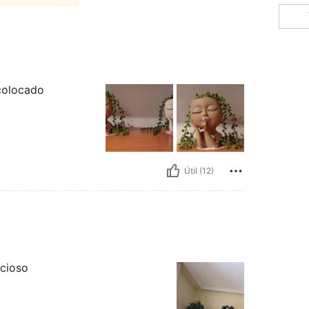
colocado
Útil (12)
ecioso