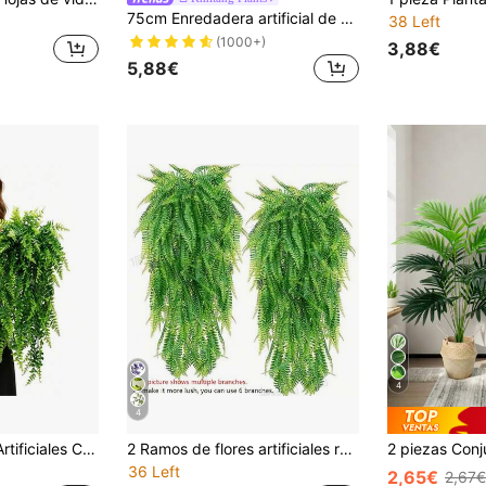
75cm Enredadera artificial de hojas, plantas colgantes falsas, hojas de seda, enredaderas envueltas en bambú verde, adecuadas para decoración del hogar, jardín, boda, Día de San Valentín, maceta no incluida, 1 pieza
38 Left
(1000+)
3,88€
5,88€
4
4
Juego de Plantas Artificiales Colgantes Ultra-Realistas - Helechos Falsos y Hiedra Verde - Decoración de Plástico Resistente a los Rayos UV y de Bajo Mantenimiento para Patio, Porche y Espacios Interiores
2 Ramos de flores artificiales realistas resistentes a los rayos UV, plantas falsas adecuadas para el hogar, pasillo, jardín, patio, mesa de comedor, sala de estar, decoración de bodas y fiestas, flores decorativas artificiales, San Valentín, primavera, enredaderas artificiales, decoración colgante de pared con flores artificiales, flores falsas, decoración de bodas y fiestas con plantas falsas, San Valentín
36 Left
2,65€
2,67€