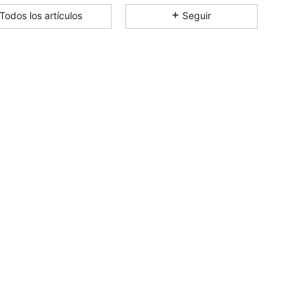
4,82
49
951
Todos los artículos
Seguir
4,82
49
951
4,82
49
951
4,82
49
951
4,82
49
951
4,82
49
951