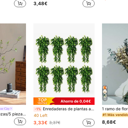
3,48€
10
Ahorro de 0,04€
Enredaderas de plantas artificiales - Plantas colgantes de plástico, resistentes a los rayos UV, plantas artificiales para exteriores, flores falsas, helechos, plantas artificiales de plástico duraderas, decoración del jardín, decoración de bodas, decoración del hogar interior/exterior, embellecimiento del jardín
wer City
-1%
ZaiYe 1 pieza/3 piezas/5 piezas/6 piezas/8 piezas/10 piezas Hojas artificiales de Ficus con tallos largos - Ideales para arreglos florales, decoración del hogar y oficina - Se pueden usar como relleno de jarrones y acentos de ramos - Decoración del hogar, decoración de oficina y regalos para el Día de la Madre
#1 Más vendid
40 Left
8,68€
3,33€
3,37€