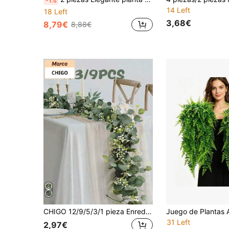
-1%
14 Left
18 Left
3,68€
8,79€
8,88€
CHIGO 12/9/5/3/1 pieza Enredadera artificial de eucalipto verde para mesa, realista con flores blancas, enredadera falsa para decoración de boda y fiesta, decoración de pared colgante de vegetación, decoración de fiesta del Día de la Madre, decoración de pared interior/exterior
31 Left
2,97€