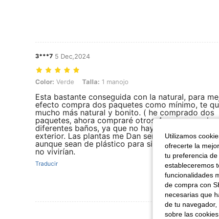
3***7
5 Dec,2024
Color: Verde, Talla: 1 manojo
Color:
Verde
Talla:
1 manojo
Esta bastante conseguida con la natural, para me
efecto compra dos paquetes como mínimo, te q
mucho más natural y bonito. ( he comprado dos
paquetes, ahora compraré otros 4, para ponerlo 
diferentes baños, ya que no hay ventanas hacia e
exterior. Las plantas me Dan sensación de hogar,
Utilizamos cookies
aunque sean de plástico para sitios que las natur
ofrecerte la mejo
no vivirían.
tu preferencia de
Traducir
estableceremos to
funcionalidades m
de compra con SH
necesarias que h
de tu navegador, 
Ver Más Re
sobre las cookies