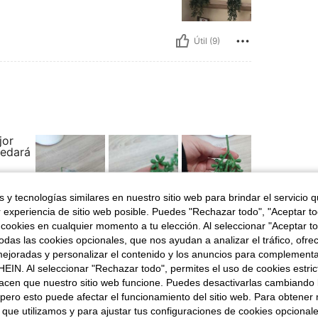
Útil (9)
jor
uedará
en
l
 y tecnologías similares en nuestro sitio web para brindar el servicio qu
ales
r experiencia de sitio web posible. Puedes "Rechazar todo", "Aceptar t
 cookies en cualquier momento a tu elección. Al seleccionar "Aceptar to
das las cookies opcionales, que nos ayudan a analizar el tráfico, ofre
ejoradas y personalizar el contenido y los anuncios para complementa
EIN. Al seleccionar "Rechazar todo", permites el uso de cookies estri
Útil (4)
acen que nuestro sitio web funcione. Puedes desactivarlas cambiando 
pero esto puede afectar el funcionamiento del sitio web. Para obtener
señas
 que utilizamos y para ajustar tus configuraciones de cookies opcional