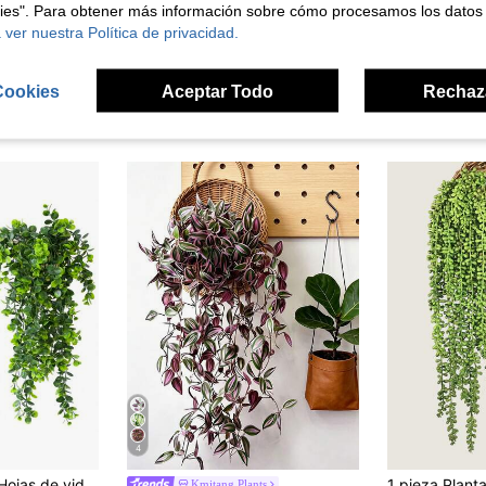
kies". Para obtener más información sobre cómo procesamos los datos
 ver nuestra Política de privacidad.
Cookies
Aceptar Todo
Rechaz
ron
4
4 piezas/2 piezas Hojas de vid de eucalipto artificial, decoración colgante de flores falsas para pared, decoración del hogar/jardín/restaurante con plantas artificiales, planta colgante de fondo verde
Kmitang Plants