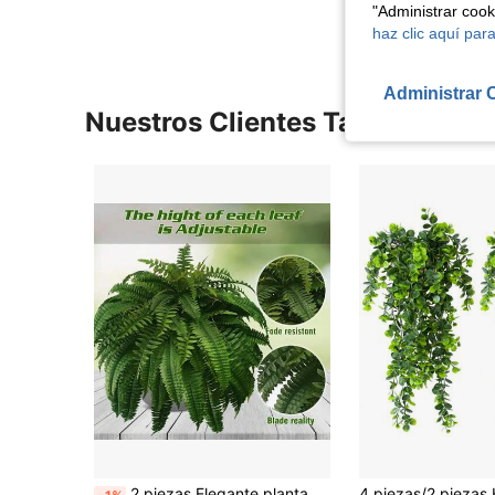
"Administrar coo
haz clic aquí para
Administrar 
Nuestros Clientes También Vie
2 piezas Elegante planta artificial de helecho de Boston - 21 hojas realistas y grandes de follaje artificial para decoración interior y exterior, decoración hogareña compleja, fácil mantenimiento