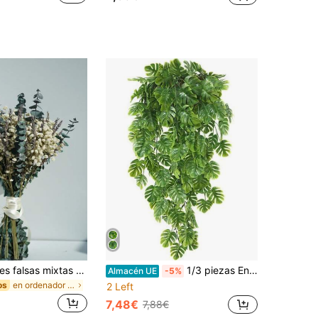
1 ramo de flores falsas mixtas que incluyen paniculata, eucalipto, lavanda, adecuado para decoración de bodas, centro de mesa, decoración del hogar, arreglo floral DIY, relleno de jarrones, ramo de novia, flores para fiestas
1/3 piezas Enredadera artificial de Monstera Deliciosa, guirnalda colgante de plástico para decoración de bodas, ramos de novia, decoración de autos, , hogar, restaurante, dormitorio, decoración de jarrones, fiesta de cumpleaños, regalo de Año Nuevo
Almacén UE
-5%
en ordenador personal Flores Artificiales
os
2 Left
7,48€
7,88€