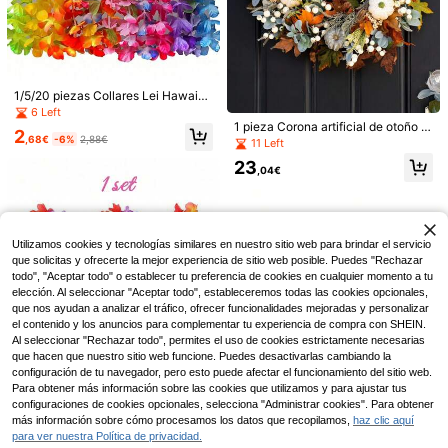
1/5/20 piezas Collares Lei Hawaian
os, Recuerdos de Fiesta con Tema
6 Left
de Flores Tropicales Hawaianas, G
1 pieza Corona artificial de otoño p
2
uirnalda de Cuello para Fiesta de B
,68€
-6%
2,88€
ara la puerta principal, estilo rústico
11 Left
Set de 72 piezas de cuentas de radi
aile, Tocado, Boda de Vacaciones,
de granja con calabaza blanca, hoj
23
os de bicicleta con estrellas brillant
Decoración de Cumpleaños en la P
as de arce, oreja de cordero y baya
2
,04€
,75€
es y tapas de válvula luminosas, ac
laya, Suministros para Fiestas, Guir
s blancas, adecuada para la puerta
cesorios de decoración de buje de r
nalda, Tocado, Decoración de Cum
principal, pared, ventana, porche, d
3 Sets de Banderines decorativos p
ueda de bicicleta de colores, adecu
pleaños en la Playa (Color Aleatori
ecoración otoñal de temporada y d
ara fiesta, con diseño minimalista a
ados para montar de noche, decora
o)
2
ecoración del hogar para Acción de
,98€
cuadros en blanco y negro, adecua
ción de ciclismo al aire libre divertid
Gracias
Utilizamos cookies y tecnologías similares en nuestro sitio web para brindar el servicio
dos para carreras, cumpleaños y di
a para bicicletas de niños y adultos,
versas fiestas con temática, tambié
que solicitas y ofrecerte la mejor experiencia de sitio web posible. Puedes "Rechazar
regalo genial para las vacaciones d
n para decoración diaria
e verano
todo", "Aceptar todo" o establecer tu preferencia de cookies en cualquier momento a tu
elección. Al seleccionar "Aceptar todo", estableceremos todas las cookies opcionales,
que nos ayudan a analizar el tráfico, ofrecer funcionalidades mejoradas y personalizar
el contenido y los anuncios para complementar tu experiencia de compra con SHEIN.
Al seleccionar "Rechazar todo", permites el uso de cookies estrictamente necesarias
que hacen que nuestro sitio web funcione. Puedes desactivarlas cambiando la
configuración de tu navegador, pero esto puede afectar el funcionamiento del sitio web.
Para obtener más información sobre las cookies que utilizamos y para ajustar tus
configuraciones de cookies opcionales, selecciona "Administrar cookies". Para obtener
1 pieza Diadema con margaritas lin
más información sobre cómo procesamos los datos que recopilamos,
haz clic aquí
das, Tocado de trenza estilo bohem
2
para ver nuestra Política de privacidad.
,88€
Mostrar artículos similares con stock
io, Accesorio para el cabello coron
Ver todo