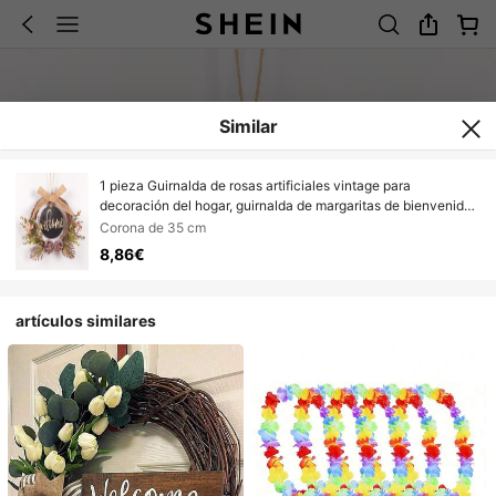
Similar
1 pieza Guirnalda de rosas artificiales vintage para
decoración del hogar, guirnalda de margaritas de bienvenida
para entrada de estilo rústico, pared, ventana, jardín,
Corona de 35 cm
decoración de boda
8,86€
artículos similares