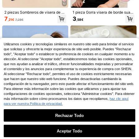
10
2 piezas Sombreros de visera de un
1 pieza Gorra visera de borde suav
icolor para niños con correa para la
e de unicolor unisex para bebé, so
7
3
,21€
7,28€
,58€
barbilla, sombreros de cubo de play
mbrero de sol versátil y de bricolaje
a de verano con protección solar
de borde suave para niños y niñas,
6
primavera/verano/otoño
Ahorro de 0,26€
Ahorro de 2,11€
2 piezas/Set Gorras de béisbol para
1 pieza Gorra de béisbol
Utilizamos cookies y tecnologías similares en nuestro sitio web para brindar el servicio
Almacén UE
niños pequeños, Gorras de protecci
con letra A-Z sin espalda y coleta, s
(500+)
que solicitas y ofrecerte la mejor experiencia de sitio web posible. Puedes "Rechazar
6
,36€
-3%
6,62€
ón solar para niños y niñas, Gorras
ombrero deportivo de moda para ni
todo", "Aceptar todo" o establecer tu preferencia de cookies en cualquier momento a tu
2
de béisbol ajustables con orificio pa
ña con protección solar
,49€
-45%
4,60€
elección. Al seleccionar "Aceptar todo", estableceremos todas las cookies opcionales,
ra coleta, Combinación familiar, Ade
que nos ayudan a analizar el tráfico, ofrecer funcionalidades mejoradas y personalizar
cuado para deportes al aire libre, vi
el contenido y los anuncios para complementar tu experiencia de compra con SHEIN.
ajes, vacaciones, regalos
Al seleccionar "Rechazar todo", permites el uso de cookies estrictamente necesarias
que hacen que nuestro sitio web funcione. Puedes desactivarlas cambiando la
configuración de tu navegador, pero esto puede afectar el funcionamiento del sitio web.
Para obtener más información sobre las cookies que utilizamos y para ajustar tus
configuraciones de cookies opcionales, selecciona "Administrar cookies". Para obtener
más información sobre cómo procesamos los datos que recopilamos,
haz clic aquí
para ver nuestra Política de privacidad.
Rechazar Todo
1 pieza Gorra de béisbol lisa para ni
1 pieza Gorro de punto para bebé r
ñas, adecuada para deportes al air
ecién nacido, tejido suave, minimali
37 Left
5
Mostrar artículos similares con stock
Ver todo
,43€
5,48€
e libre, correr, playa, viajes, uso cas
sta, transpirable, cálido, adecuado
2
ual, coleta, protección solar, primav
para el uso diario del bebé recién n
Aceptar Todo
,94€
Lo sentimos, este producto está agotado.
era/verano
acido