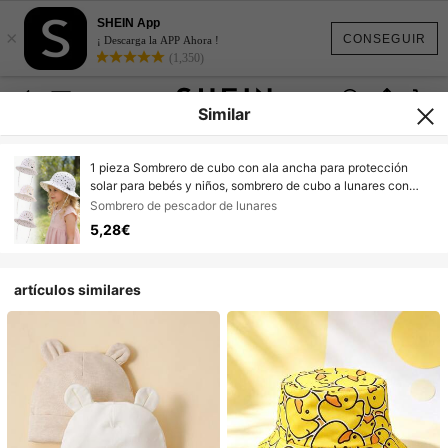
SHEIN App
×
CONSEGUIR
¡ Descarga la APP Ahora !
(1,350)
Similar
1 pieza Sombrero de cubo con ala ancha para protección
solar para bebés y niños, sombrero de cubo a lunares con
correa para la barbilla para verano, actividades al aire libre,
Sombrero de pescador de lunares
playa y viajes
5,28€
artículos similares