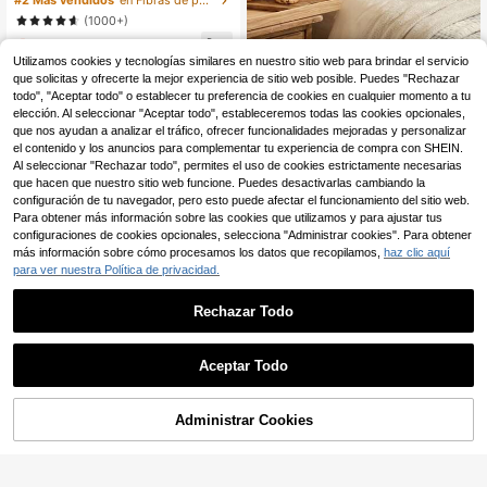
#2 Más vendidos
en Fibras de polipropileno Cojines decorativos y d
suave de piel sintética, decoración
(1000+)
navideña para el hogar en sofá, dor
4
mitorio, sala de estar, excelente reg
,93€
-7%
5,34€
alo de Navidad para familiares y am
1 PIEZA Almohada decorativa con f
Utilizamos cookies y tecnologías similares en nuestro sitio web para brindar el servicio
igos
orma de galleta de chispas de choc
32 Left
que solicitas y ofrecerte la mejor experiencia de sitio web posible. Puedes "Rechazar
olate, cojín decorativo con temática
todo", "Aceptar todo" o establecer tu preferencia de cookies en cualquier momento a tu
3
de comida realista, almohada redon
,67€
elección. Al seleccionar "Aceptar todo", estableceremos todas las cookies opcionales,
da suave con detalles de galleta pa
que nos ayudan a analizar el tráfico, ofrecer funcionalidades mejoradas y personalizar
ra la sala de estar, sofá, dormitorio,
el contenido y los anuncios para complementar tu experiencia de compra con SHEIN.
decoración del hogar
Al seleccionar "Rechazar todo", permites el uso de cookies estrictamente necesarias
que hacen que nuestro sitio web funcione. Puedes desactivarlas cambiando la
configuración de tu navegador, pero esto puede afectar el funcionamiento del sitio web.
Para obtener más información sobre las cookies que utilizamos y para ajustar tus
configuraciones de cookies opcionales, selecciona "Administrar cookies". Para obtener
más información sobre cómo procesamos los datos que recopilamos,
haz clic aquí
para ver nuestra Política de privacidad.
Rechazar Todo
Ahorro de 0,01€
Aceptar Todo
Cojín de asiento redondo, almohada
s decorativas de calabaza sólidas
11
1 pieza Almohada decorativa suave
,69€
11,70€
y linda con lazo, cojín con lazo de e
Administrar Cookies
AÑADIR A LA BOLSA
7
,33€
ncaje fruncido para sofá, cama, sal
a de estar y dormitorio, regalo ideal
para el Día de la Madre, color blanc
o