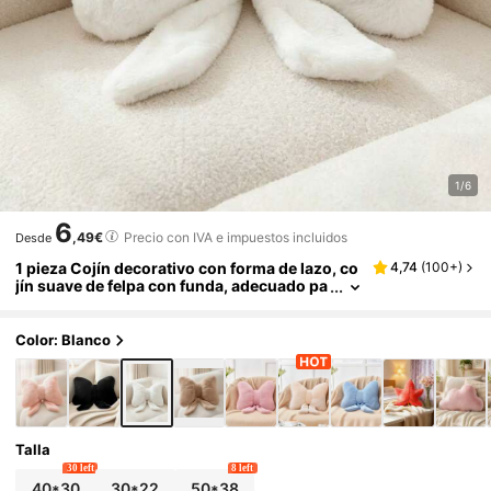
1/6
6
,49€
Precio con IVA e impuestos incluidos
Desde
1 pieza Cojín decorativo con forma de lazo, co
4,74
(
100+
)
jín suave de felpa con funda, adecuado pa
ra cama, sofá, dormitorio, sala de estar, de
coración del hogar, regalo del Día de San Vale
ntín, Acción de Gracias, Halloween
Color: Blanco
Talla
30 left
8 left
40*30
30*22
50*38