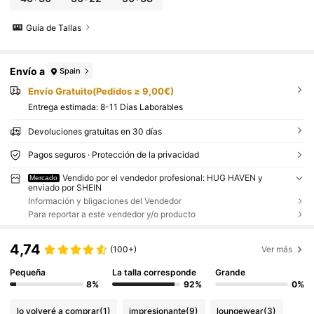
Guía de Tallas
Envío a
Spain
Envío Gratuito(Pedidos ≥ 9,00€)
Entrega estimada:
8-11 Días Laborables
Devoluciones gratuitas en 30 días
Pagos seguros · Protección de la privacidad
Vendido por el vendedor profesional: HUG HAVEN y
Mercado
enviado por SHEIN
Información y bligaciones del Vendedor
Para reportar a este vendedor y/o producto
4,74
(100+)
Ver más
Pequeña
La talla corresponde
Grande
8%
92%
0%
lo volveré a comprar
(1)
impresionante
(9)
loungewear
(3)