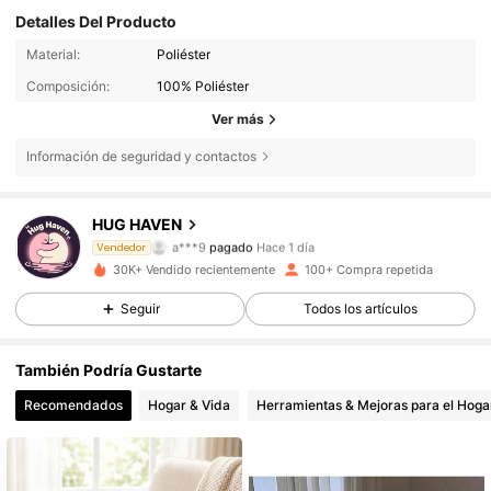
Detalles Del Producto
Material:
Poliéster
Composición:
100% Poliéster
Ver más
222 Seguidores
4,67
Información de seguridad y contactos
222 Seguidores
HUG HAVEN
4,67
a***9
pagado
Hace 1 día
Vendedor
l***1
seguido hace
Hace 1 día
30K+ Vendido recientemente
100+ Compra repetida
222 Seguidores
4,67
Seguir
Todos los artículos
También Podría Gustarte
222 Seguidores
4,67
Recomendados
Hogar & Vida
Herramientas & Mejoras para el Hoga
222 Seguidores
4,67