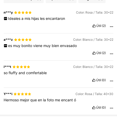
n***y
Color: Rosa / Talla: 30*22
Ideales
a
mis
hijas
les
encantaron
Útil
(2)
a***z
Color: Blanco / Talla: 30*22
es
muy
bonito
viene
muy
bien
envasado
Útil
(2)
i***t
Color: Blanco / Talla: 30*22
so
fluffy
and
comfertable
Útil
(0)
Y***i
Color: Rosa / Talla: 40*30
Hermoso
mejor
que
en
la
foto
me
encant
ó
Útil
(0)