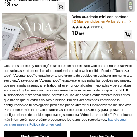
18
acolchado con patrón de diamante
,60€
s bordado, de piel sintética rosa. Bo
lso cuadrado pequeño con solapa y
Bolsa cuadrada mini con bordado d
cierre de giro, versátil para usar co
e flor con diseño de perla artificial d
mo bolso de hombro o cruzado, ade
#2 Más vendidos
en Perlas Bolsos con asa superior para mujer
e moda
cuado para uso diario, salir con ami
5
(1000+)
gos, citas, compras, tomar el té por
10
la tarde, color rosa
,18€
Nuevo bolso de mano de moda de u
17
nicolor con diseño de payaso, de P
,18€
#glamourFestivo
U impermeable, con decoración grá
fica de letras, cierre con cremallera,
Nuevo bolso cuadrado de unicolor
bolso cuadrado tipo tote, bolso burd
clásico de otoño/invierno, bolso cu
24 Left
eos con decoración de colgante, co
adrado acolchado de PU, bolso de
15
,28€
rrea de hombro ajustable, adecuado
mano, bolso de hombro con cremall
para compras, bolso burdeos de mo
era, con asa desmontable, se puede
Utilizamos cookies y tecnologías similares en nuestro sitio web para brindar el servicio
da, esencial para Año Nuevo
llevar en la mano, al hombro o cruz
que solicitas y ofrecerte la mejor experiencia de sitio web posible. Puedes "Rechazar
ado, adecuado para mujeres, estudi
todo", "Aceptar todo" o establecer tu preferencia de cookies en cualquier momento a tu
antes universitarias para viajes, co
elección. Al seleccionar "Aceptar todo", estableceremos todas las cookies opcionales,
mpras, fiestas y citas.
que nos ayudan a analizar el tráfico, ofrecer funcionalidades mejoradas y personalizar
el contenido y los anuncios para complementar tu experiencia de compra con SHEIN.
Al seleccionar "Rechazar todo", permites el uso de cookies estrictamente necesarias
que hacen que nuestro sitio web funcione. Puedes desactivarlas cambiando la
Nydia
#5 Más vendidos
en Rosa Bolsos con asa superior para mujer
configuración de tu navegador, pero esto puede afectar el funcionamiento del sitio web.
7 Left
1 pieza Bolso de mano elegante y d
Para obtener más información sobre las cookies que utilizamos y para ajustar tus
e moda de unicolor clásico, bolso d
configuraciones de cookies opcionales, selecciona "Administrar cookies". Para obtener
#5 Más vendidos
#5 Más vendidos
en Rosa Bolsos con asa superior para mujer
en Rosa Bolsos con asa superior para mujer
14
e hombro y bandolera minimalista y
14
más información sobre cómo procesamos los datos que recopilamos,
haz clic aquí
7 Left
7 Left
,55€
con estilo
Ahorro de 0,07€
para ver nuestra Política de privacidad.
#5 Más vendidos
en Rosa Bolsos con asa superior para mujer
Mostrar artículos similares con stock
Ver todo
7 Left
Magic cik
Rechazar Todo
Aceptar Todo