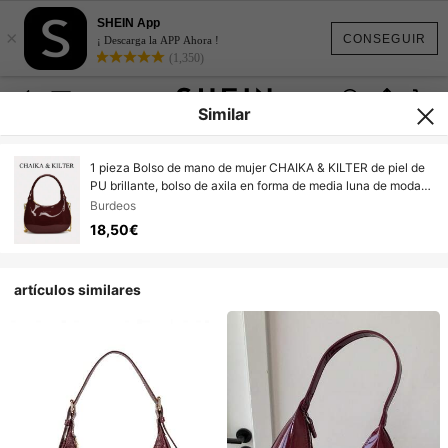
SHEIN App
×
CONSEGUIR
¡ Descarga la APP Ahora !
(1,350)
Similar
1 pieza Bolso de mano de mujer CHAIKA & KILTER de piel de
PU brillante, bolso de axila en forma de media luna de moda
con cadena de metal desmontable, cierre de cremallera
Burdeos
adecuado para uso diario y al aire libre
18,50€
artículos similares