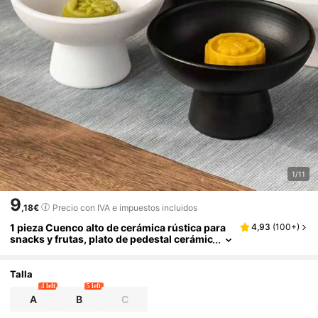
1/11
9
,18€
Precio con IVA e impuestos incluidos
1 pieza Cuenco alto de cerámica rústica para
4,93
(
100+
)
snacks y frutas, plato de pedestal cerámic
o para decoración o plantación, regalo de
Navidad
Talla
4 left
5 left
A
B
C