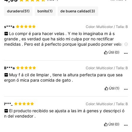
duradero
(51)
bonito
(1)
de buena calidad
(3)
s***a
Color: Multicolor / Talla: B
Lo
compr
é
para
hacer
velas
.
Y
me
lo
imaginaba
m
á
s
grande
,
es
verdad
que
ha
sido
mi
culpa
por
no
rectificar
medidas
.
Pero
est
á
perfecto
porque
igual
puedo
poner
velas
en
el
interior
.
La
textura
es
como
rugosa
pero
siento
que
le
da
Útil
(0)
m
á
s
vida
que
si
fuera
liso
B***a
Color: Multicolor / Talla: B
Muy
f
á
cil
de
limpiar
,
tiene
la
altura
perfecta
para
que
sea
ergon
ó
mica
para
comida
de
gato
.
Útil
(1)
l***_
Color: Multicolor / Talla: B
El
producto
recibido
se
ajusta
a
las
im
á
genes
y
descripci
ó
n
del
vendedor
.
Útil
(0)