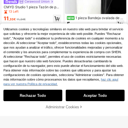
Cerawood Union
CMYD Studio 1 pieza Tazón de pos
tre premium, tazón de helado de cer
13 Left
ámica, tazón de yogur, exquisito, ta
11
1 pieza Bandeja ovalada de m
NEW
zón de plato frío creativo, tazón de
,33€
11,34€
adera maciza, apta para alimentos,
ensalada, adecuado para vajilla dia
5
,11€
pan, desayuno, postres, llaves, caf
ria del hogar, tazón de postre, vajilla
Utilizamos cookies y tecnologías similares en nuestro sitio web para brindar el servicio
é, té y aperitivos, bandeja de servici
de restaurante y cafetería, regalo, d
o para fiestas, cocina, regalo de Na
que solicitas y ofrecerte la mejor experiencia de sitio web posible. Puedes "Rechazar
ecoración navideña
vidad
todo", "Aceptar todo" o establecer tu preferencia de cookies en cualquier momento a tu
elección. Al seleccionar "Aceptar todo", estableceremos todas las cookies opcionales,
que nos ayudan a analizar el tráfico, ofrecer funcionalidades mejoradas y personalizar
el contenido y los anuncios para complementar tu experiencia de compra con SHEIN.
Al seleccionar "Rechazar todo", permites el uso de cookies estrictamente necesarias
que hacen que nuestro sitio web funcione. Puedes desactivarlas cambiando la
configuración de tu navegador, pero esto puede afectar el funcionamiento del sitio web.
Para obtener más información sobre las cookies que utilizamos y para ajustar tus
configuraciones de cookies opcionales, selecciona "Administrar cookies". Para obtener
más información sobre cómo procesamos los datos que recopilamos,
haz clic aquí
para ver nuestra Política de privacidad.
Ahorro de 0,06€
1 pieza Plato de almacenamiento d
Rechazar Todo
Aceptar Todo
e frutas de vidrio negro martillado cr
8 Left
eativo, cuenco de frutas de lujo mo
10
derno de alta gama con base, band
,51€
10,57€
Administrar Cookies
AÑADIR A LA BOLSA
eja para aperitivos de mesa de café
de sala de estar del hogar, plato de
postre, plato de pastel, plato de ape
Estara·CE
ritivos, perfecto para boda, fiesta de
1 pieza/2 piezas/4 piezas Platos re
cumpleaños, té de la tarde, cuenco
dondos de cerámica estilo Ins para