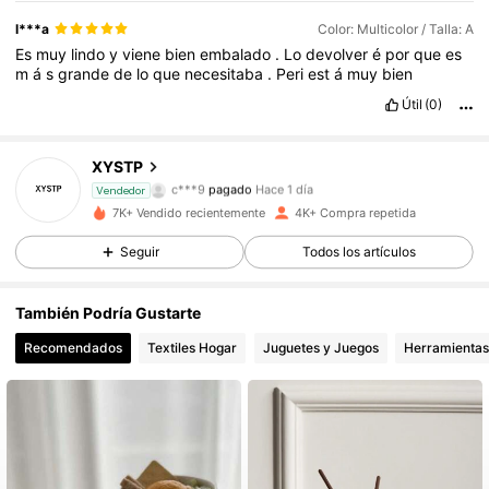
l***a
Color: Multicolor / Talla: A
Es
muy
lindo
y
viene
bien
embalado
.
Lo
devolver
é
por
que
es
m
á
s
grande
de
lo
que
necesitaba
.
Peri
est
á
muy
bien
Útil
(0)
XYSTP
4.1K Seguidores
4,88
c***9
pagado
Hace 1 día
Vendedor
7K+ Vendido recientemente
4K+ Compra repetida
4.1K Seguidores
4,88
Seguir
Todos los artículos
4.1K Seguidores
4,88
También Podría Gustarte
4.1K Seguidores
4,88
Recomendados
Textiles Hogar
Juguetes y Juegos
Herramientas
4.1K Seguidores
4,88
4.1K Seguidores
4,88