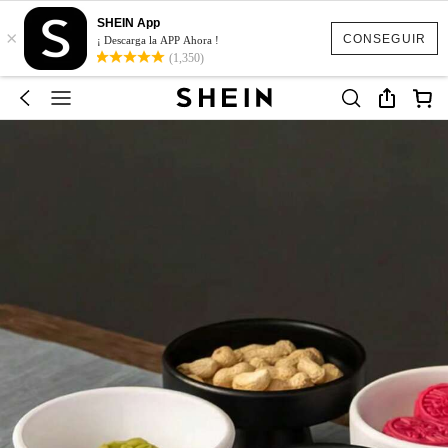
SHEIN App
×
CONSEGUIR
¡ Descarga la APP Ahora !
(1,350)