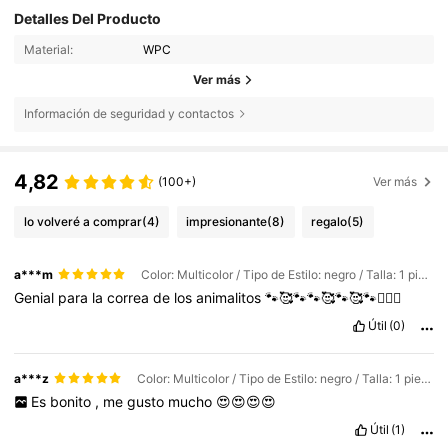
Detalles Del Producto
Material:
WPC
Ver más
Información de seguridad y contactos
4,82
(100+)
Ver más
lo volveré a comprar
(4)
impresionante
(8)
regalo
(5)
a***m
Color: Multicolor / Tipo de Estilo: negro / Talla: 1 pieza
Genial
para
la
correa
de
los
animalitos
🐾🥰🐾🐾🥰🐾🥰🐾🤦🏻‍♂️
Útil
(0)
a***z
Color: Multicolor / Tipo de Estilo: negro / Talla: 1 pieza
Es
bonito
,
me
gusto
mucho
😍😍😍😍
Útil
(1)