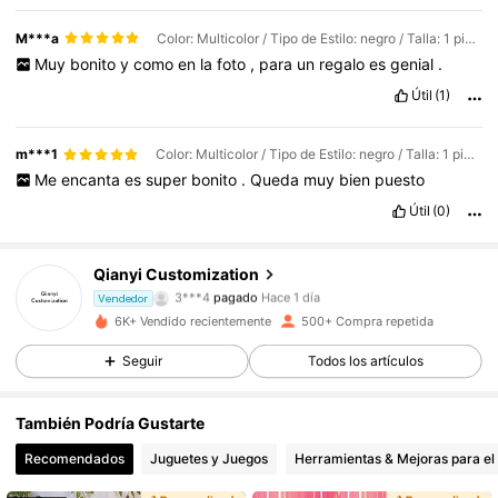
M***a
Color: Multicolor / Tipo de Estilo: negro / Talla: 1 pieza
Muy
bonito
y
como
en
la
foto
,
para
un
regalo
es
genial
.
Útil
(1)
m***1
Color: Multicolor / Tipo de Estilo: negro / Talla: 1 pieza
Me
encanta
es
super
bonito
.
Queda
muy
bien
puesto
Útil
(0)
Qianyi Customization
169 Seguidores
4,83
3***4
pagado
Hace 1 día
Vendedor
c***c
seguido hace
Hace 1 día
6K+ Vendido recientemente
500+ Compra repetida
169 Seguidores
4,83
Seguir
Todos los artículos
169 Seguidores
4,83
También Podría Gustarte
169 Seguidores
4,83
Recomendados
Juguetes y Juegos
Herramientas & Mejoras para el