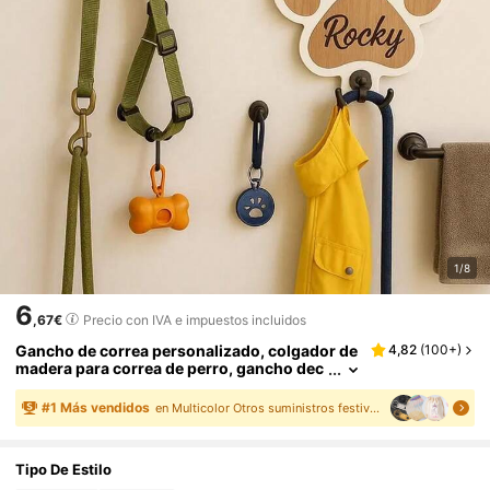
1/8
6
,67€
Precio con IVA e impuestos incluidos
Gancho de correa personalizado, colgador de
4,82
(
100+
)
madera para correa de perro, gancho dec
orativo, decoración única para el hogar, a
mantes de las mascotas, aniversario de masc
#
1
Más vendidos
en Multicolor Otros suministros festivos personali
otas, decoración de cumpleaños de mascota
s, tallado, regalo del día de adopción, decorac
ión de pared
Tipo De Estilo