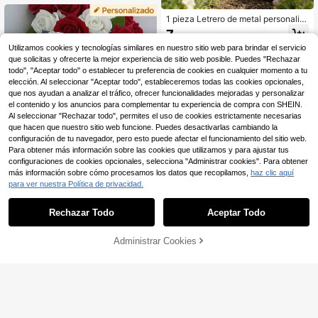
o y logotipo personalizables, decor
ación de apartamento, regalo del Dí
1 pieza Letrero de metal personaliz
a de la Madre, moderno & chic urba
ado con apellido, placa familiar pers
7
,43€
no, regalo de inauguración de casa
onalizada con año, decoración de a
Utilizamos cookies y tecnologías similares en nuestro sitio web para brindar el servicio
rte de pared, metal resistente a la in
temperie, diseño horizontal modern
que solicitas y ofrecerte la mejor experiencia de sitio web posible. Puedes "Rechazar
o para puerta principal, arte de jardí
todo", "Aceptar todo" o establecer tu preferencia de cookies en cualquier momento a tu
n exterior, regalo de inauguración d
elección. Al seleccionar "Aceptar todo", estableceremos todas las cookies opcionales,
e casa, regalo del Día de la Madre, r
que nos ayudan a analizar el tráfico, ofrecer funcionalidades mejoradas y personalizar
egalo del Día del Padre, cálido y ac
el contenido y los anuncios para complementar tu experiencia de compra con SHEIN.
ogedor
Al seleccionar "Rechazar todo", permites el uso de cookies estrictamente necesarias
que hacen que nuestro sitio web funcione. Puedes desactivarlas cambiando la
configuración de tu navegador, pero esto puede afectar el funcionamiento del sitio web.
Para obtener más información sobre las cookies que utilizamos y para ajustar tus
configuraciones de cookies opcionales, selecciona "Administrar cookies". Para obtener
más información sobre cómo procesamos los datos que recopilamos,
haz clic aquí
para ver nuestra Política de privacidad.
Rechazar Todo
Aceptar Todo
Al hacer clic en "Personalizar", accedes a estos Términos y Condiciones.
Cuentas de Oración de Bendición |
Recuerdos de Boda | Baby Shower I
6
,89€
slámico | Recuerdos de Nikah | Bab
Administrar Cookies
Personalizar ahora
y Shower Musulmán, Recuerdos Pe
rsonalizados de Amin
Etiquetas personalizadas para ropa
- Etiquetas de costura personalizad
5
,75€
as, adecuadas para manualidades d
e tejido DIY, ropa, bufandas, sombre
ros, bolsas, muñecas, jeans, sudade
ras, regalos de manualidades del Dí