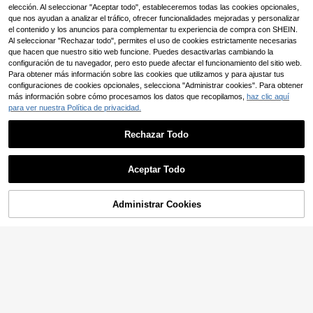
2
tarjeta mini creativa con estampado
lo de cumpleaños de papel, material
,58€
,43€
elección. Al seleccionar "Aceptar todo", estableceremos todas las cookies opcionales,
de leopardo rosa y de colores, artíc
PVC anti-huellas, anti-rayones, resi
que nos ayudan a analizar el tráfico, ofrecer funcionalidades mejoradas y personalizar
ulo escolar
stente al desgaste, funda de tarjeta,
el contenido y los anuncios para complementar tu experiencia de compra con SHEIN.
adecuada para hombres, mujeres, p
arejas, tarjetas de chip pequeñas, t
Al seleccionar "Rechazar todo", permites el uso de cookies estrictamente necesarias
arjetas bancarias, tarjetas de crédit
que hacen que nuestro sitio web funcione. Puedes desactivarlas cambiando la
o, tarjetas de transporte, tarjetas de
configuración de tu navegador, pero esto puede afectar el funcionamiento del sitio web.
campus estudiantil, personalizada
Para obtener más información sobre las cookies que utilizamos y para ajustar tus
DIY
configuraciones de cookies opcionales, selecciona "Administrar cookies". Para obtener
más información sobre cómo procesamos los datos que recopilamos,
haz clic aquí
para ver nuestra Política de privacidad.
Rechazar Todo
Ahorro de 0,03€
Aceptar Todo
1 Set de 4 Pegatinas creativas e int
eresantes para tarjetas de crédito c
36 Left
on patrones, anti-huellas dactilares
Administrar Cookies
AÑADIR A LA BOLSA
2
y anti-arañazos, ultra delgadas, imp
,42€
-1%
2,45€
ermeables, adecuadas para tarjetas
de débito, de transporte y pegatinas
1 pieza/4 piezas Pegatinas de patró
de tarjetas de crédito, Día de San V
n VIP de lujo dorado, cubiertas de pi
2
alentín, Regalos, 4 piezas/1 pieza
,38€
el para tarjetas de crédito, pegatina
s de tarjetas de privacidad antihuell
as de PVC ultrafinas y duraderas, a
decuadas para proteger tarjetas ba
ncarias, de transporte, de campus,
útiles escolares y decoración de vu
elta al colegio