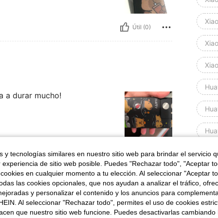
Xia
Útil (0)
Xia
Xia
Hua
va a durar mucho!
Hua
Hua
HUA
Útil (0)
 y tecnologías similares en nuestro sitio web para brindar el servicio qu
r experiencia de sitio web posible. Puedes "Rechazar todo", "Aceptar t
 cookies en cualquier momento a tu elección. Al seleccionar "Aceptar to
HUA
señas
das las cookies opcionales, que nos ayudan a analizar el tráfico, ofre
ejoradas y personalizar el contenido y los anuncios para complementa
HUA
EIN. Al seleccionar "Rechazar todo", permites el uso de cookies estri
acen que nuestro sitio web funcione. Puedes desactivarlas cambiando 