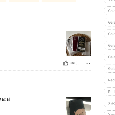
Gal
Gal
Gal
Gal
Gal
Útil (0)
Gal
Red
Red
tada!
Xia
Xia