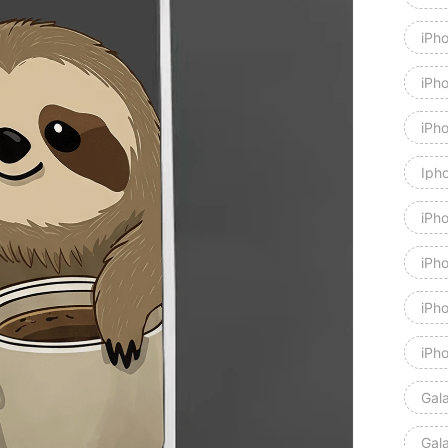
iPh
iPh
iPh
Iph
iPho
iPh
iPh
iPh
Gal
Gal