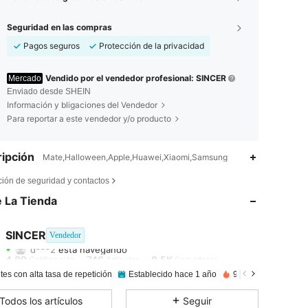
Seguridad en las compras
Pagos seguros
Protección de la privacidad
Vendido por el vendedor profesional: SINCER
Mercado
Enviado desde SHEIN
Información y bligaciones del Vendedor
Para reportar a este vendedor y/o producto
ipción
Mate,Halloween,Apple,Huawei,Xiaomi,Samsung
4,89
746
8.5K
ción de seguridad y contactos
 La Tienda
4,89
746
8.5K
SINCER
Vendedor
d***2
está navegando
4,89
746
8.5K
Calificación
Artículos
Seguidores
tes con alta tasa de repetición
Establecido hace 1 año
99K+ Vendido reci
4,89
746
8.5K
Todos los artículos
Seguir