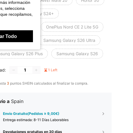
wei nova 9
HUAWEI Mate 20
Honor 50
 más información
es, selecciona
o V21 4G
Galaxy S24+
 que recopilamos,
axy A52/A52s 5G
OnePlus Nord CE 2 Lite 5G
ar Todo
omi Poco X7 Pro
Samsung Galaxy S26 Ultra
sung Galaxy S26 Plus
Samsung Galaxy S26
ad:
1 Left
asta
3
puntos SHEIN calculados al finalizar la compra.
ío a
Spain
Envío Gratuito(Pedidos ≥ 9,00€)
Entrega estimada:
8-11 Días Laborables
Devoluciones gratuitas en 30 días