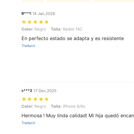
B***i
14 Jan,2026
Color: Negro, Talla: Redmi 14C
Color:
Negro
Talla:
Redmi 14C
En perfecto estado se adapta y es resistente
Traducir
c***2
17 Dec,2025
Color: Negro, Talla: iPhone 6/6s
Color:
Negro
Talla:
iPhone 6/6s
Hermosa ! Muy linda calidad! Mi hija quedó encan
Traducir