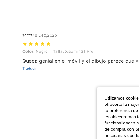
s***9
8 Dec,2025
Color: Negro, Talla: Xiaomi 13T Pro
Color:
Negro
Talla:
Xiaomi 13T Pro
Queda genial en el móvil y el dibujo parece que 
Traducir
Utilizamos cookies
ofrecerte la mejo
tu preferencia de
Ver Más Re
estableceremos to
funcionalidades m
de compra con SH
necesarias que h