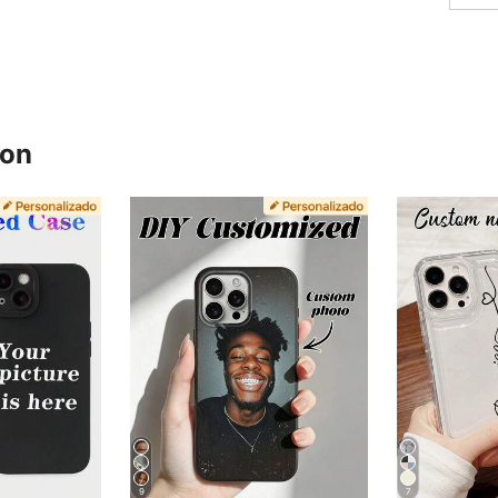
ron
9
7