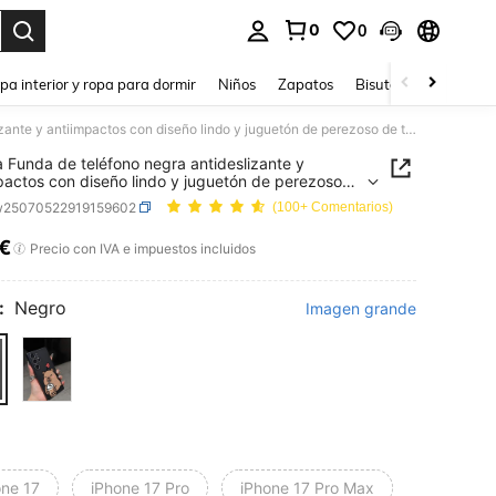
0
0
ar. Press Enter to select.
pa interior y ropa para dormir
Niños
Zapatos
Bisutería Y Accesorio
1 pieza Funda de teléfono negra antideslizante y antiimpactos con diseño lindo y juguetón de perezoso de té con leche, compatible con iPhone, Honor, Redmi, Galaxy y 12T/13T/14T
a Funda de teléfono negra antideslizante y
pactos con diseño lindo y juguetón de perezoso
con leche, compatible con iPhone, Honor, Redmi,
w25070522919159602
(100+ Comentarios)
 y 12T/13T/14T
0€
ICE AND AVAILABILITY
Precio con IVA e impuestos incluidos
:
Negro
Imagen grande
one 17
iPhone 17 Pro
iPhone 17 Pro Max