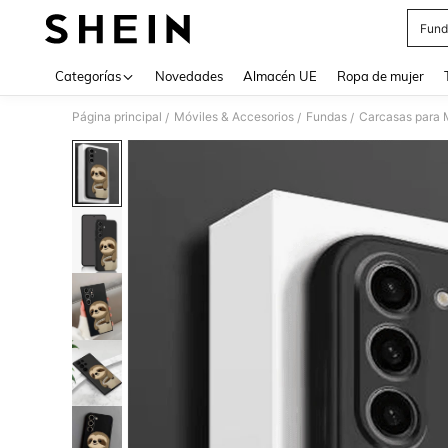
Fund
Use up 
Categorías
Novedades
Almacén UE
Ropa de mujer
Página principal
Móviles & Accesorios
Fundas
Carcasas para 
/
/
/