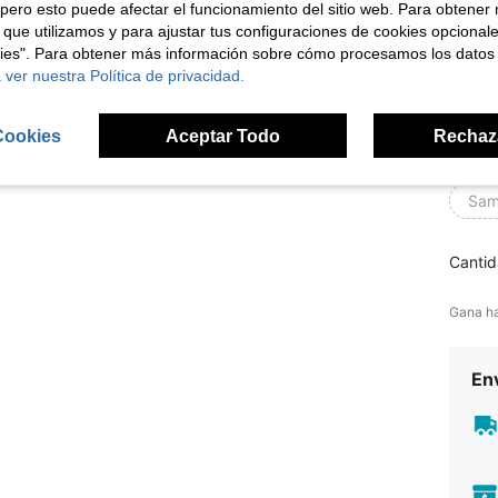
Hua
pero esto puede afectar el funcionamiento del sitio web. Para obtener
 que utilizamos y para ajustar tus configuraciones de cookies opcional
viv
kies". Para obtener más información sobre cómo procesamos los datos
 ver nuestra Política de privacidad.
Gal
Cookies
Aceptar Todo
Rechaz
Xia
Sam
Cantid
Gana h
Env