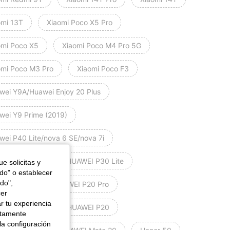
omi 13T
Xiaomi Poco X5 Pro
omi Poco X5
Xiaomi Poco M4 Pro 5G
omi Poco M3 Pro
Xiaomi Poco F3
wei Y9A/Huawei Enjoy 20 Plus
wei Y9 Prime (2019)
wei P40 Lite/nova 6 SE/nova 7i
WEI P30 Pro
HUAWEI P30 Lite
e solicitas y
odo" o establecer
do",
WEI P30
HUAWEI P20 Pro
cer
r tu experiencia
WEI P20 Lite
HUAWEI P20
ctamente
la configuración