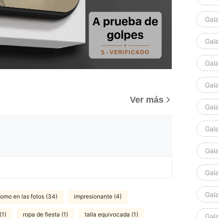
Gal
Gal
Gal
Gal
Ver más
Gal
Gal
Gal
Gal
Gal
omo en las fotos (34)
impresionante (4)
(1)
ropa de fiesta (1)
talla equivocada (1)
Gal