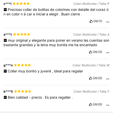
c***l
Color: Multicolor / Talla: P
Precioso
collar
de
bolitas
de
colorines
con
detalle
del
coraz
ó
n
en
color
n
á
car
e
inicial
a
elegir
.
Buen
cierre
.
Útil
(1)
a***t
Color: Multicolor / Talla: A
muy
original
y
elegante
para
poner
en
verano
las
cuentas
son
bastante
grandes
y
la
letra
muy
bonita
me
ha
encantado
Útil
(3)
g***n
Color: Multicolor / Talla: M
Collar
muy
bonito
y
juvenil
,
ideal
para
regalar
Útil
(0)
b***5
Color: Multicolor / Talla: F
Bien
calidad
-
precio
.
Es
para
regallar
.
Útil
(0)