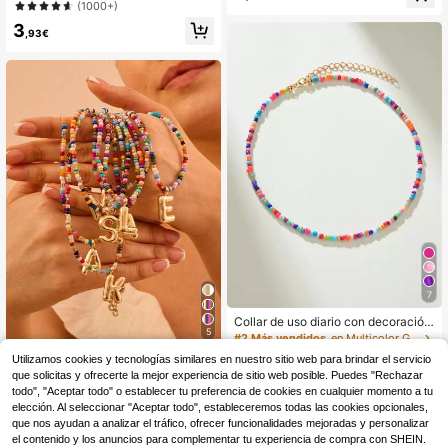
(1000+)
rio de estilo playero y veraniego, ad
rio de Vacaciones para Adolescente
3
ecuado para mujeres, regalo, citas
s, Color Aleatorio
,93€
7
Collar de uso diario con decoración
5
de cuentas de colores lindos
#2 Más vendidos
en Multicolor Gargantillas para mujer
(1000+)
Collar de mujer con letras de colore
Utilizamos cookies y tecnologías similares en nuestro sitio web para brindar el servicio
s, collar de cuentas hecho a mano c
(500+)
que solicitas y ofrecerte la mejor experiencia de sitio web posible. Puedes "Rechazar
3
,15€
on burbujas, collar de estilo bohemi
todo", "Aceptar todo" o establecer tu preferencia de cookies en cualquier momento a tu
3
o para la playa
,91€
elección. Al seleccionar "Aceptar todo", estableceremos todas las cookies opcionales,
que nos ayudan a analizar el tráfico, ofrecer funcionalidades mejoradas y personalizar
el contenido y los anuncios para complementar tu experiencia de compra con SHEIN.