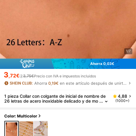
1/7
Ahorra 0,03€
3
,72€
3,75€
Precio con IVA e impuestos incluidos
Ahorra
0,19€
en este artículo después de unirte.
1 pieza Collar con colgante de inicial de nombre de
4,88
26 letras de acero inoxidable delicado y de mo
(1000+)
da con cuentas de plástico de colores
Color: Multicolor