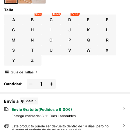
Talla
9 left
16 left
27 left
A
B
C
D
E
F
G
H
I
J
K
L
M
N
O
P
Q
R
S
T
U
V
W
X
Y
Z
Guía de Tallas
Cantidad:
Envío a
Spain
Envío Gratuito(Pedidos ≥ 9,00€)
Entrega estimada:
8-11 Días Laborables
Este producto puede ser devuelto dentro de 14 días, pero no
durante el período de devolución extendido