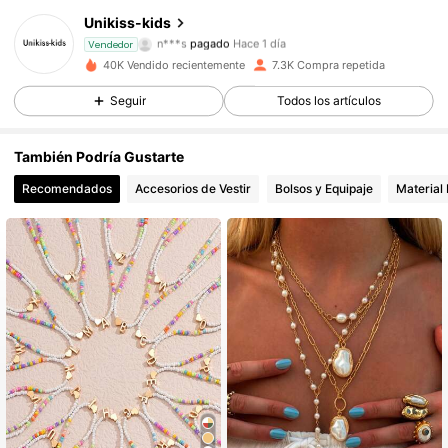
1K Seguidores
4,87
Unikiss-kids
n***s
pagado
Hace 1 día
Vendedor
e***l
seguido hace
Hace 1 día
40K Vendido recientemente
7.3K Compra repetida
1K Seguidores
4,87
Seguir
Todos los artículos
1K Seguidores
4,87
También Podría Gustarte
1K Seguidores
4,87
Recomendados
Accesorios de Vestir
Bolsos y Equipaje
Material 
1K Seguidores
4,87
1K Seguidores
4,87
1K Seguidores
4,87
1K Seguidores
4,87
1K Seguidores
4,87