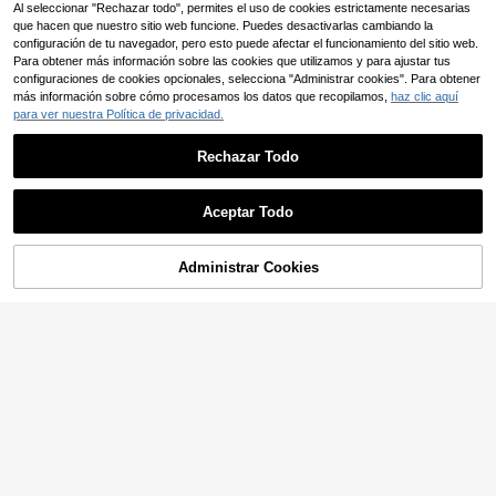
Al seleccionar "Rechazar todo", permites el uso de cookies estrictamente necesarias
que hacen que nuestro sitio web funcione. Puedes desactivarlas cambiando la
configuración de tu navegador, pero esto puede afectar el funcionamiento del sitio web.
Para obtener más información sobre las cookies que utilizamos y para ajustar tus
configuraciones de cookies opcionales, selecciona "Administrar cookies". Para obtener
más información sobre cómo procesamos los datos que recopilamos,
haz clic aquí
para ver nuestra Política de privacidad.
Rechazar Todo
Aceptar Todo
Administrar Cookies
AÑADIR A LA BOLSA
7
Collar con colgante de hueso de pe
scado con rayas de aceite de color
14 Left
1 pieza Collar con colgante de inici
es, collar de múltiples colgantes he
al A-Z de esmalte blanco, cuentas
(1000+)
5
cho a mano con cuentas, accesorio
,80€
de semilla arcoíris, cadena ajustabl
3
versátil para vacaciones y regalo
e, joyería de verano linda para muje
,64€
res, regalo de cumpleaños