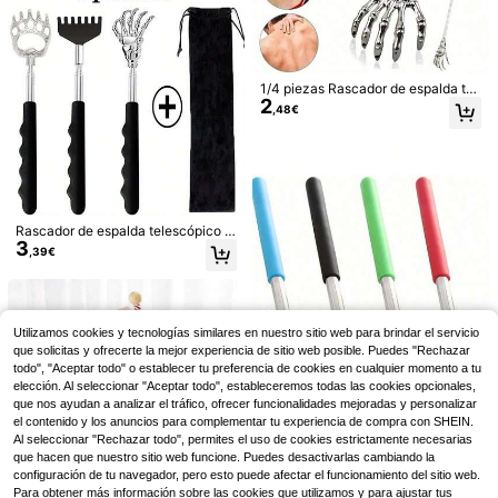
dos de novia y vestidos de verano
s, corazón de San Valentín para niñ
os, verano refrescante, playa, viaje
1/4 piezas Rascador de espalda tel
2
escópico con forma de mano de fa
,48€
ntasma de acero inoxidable, rascad
or de espalda telescópico portátil c
on mango de goma cómodo, perfec
to como regalo de Acción de Graci
as, Halloween, cumpleaños y otras
festividades.
Rascador de espalda telescópico d
3
e acero inoxidable con mango cónc
150 piezas de almohadillas desech
,39€
avo/convexo – Masajeador de espa
5
ables para axilas de mujer, parches i
,13€
lda portátil y extensible con bolsa b
nvisibles ultra finos anti-sudor, almo
onita, regalo ideal para hombres &
hadillas portátiles a prueba de olore
mujeres para el Día del Padre, cum
Almohadillas anti-fricció
Almacén UE
s, adecuadas para uso diario en ver
pleaños, Acción de Gracias & Navi
n para zapatos de tacón alto, almoh
#1 Más vendidos
en Multicolor Almohadillas antifricción para el cu
ano
Utilizamos cookies y tecnologías similares en nuestro sitio web para brindar el servicio
dad
adillas anti-fricción, almohadillas a
(1000+)
que solicitas y ofrecerte la mejor experiencia de sitio web posible. Puedes "Rechazar
nti-fricción para talón empaquetad
2
todo", "Aceptar todo" o establecer tu preferencia de cookies en cualquier momento a tu
as individualmente, almohadillas an
,28€
elección. Al seleccionar "Aceptar todo", estableceremos todas las cookies opcionales,
ti-rozaduras, almohadillas para taló
n de zapatos, almohadillas para pie
que nos ayudan a analizar el tráfico, ofrecer funcionalidades mejoradas y personalizar
s
el contenido y los anuncios para complementar tu experiencia de compra con SHEIN.
Al seleccionar "Rechazar todo", permites el uso de cookies estrictamente necesarias
que hacen que nuestro sitio web funcione. Puedes desactivarlas cambiando la
1/2/4 Paquetes Herramienta Retrác
configuración de tu navegador, pero esto puede afectar el funcionamiento del sitio web.
til para Afeitar la Espalda con Form
26 Left
Para obtener más información sobre las cookies que utilizamos y para ajustar tus