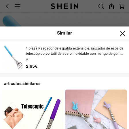
Similar
1 pieza Rascador de espalda extensible, rascador de espalda
telescópico portátil de acero inoxidable con mango de goma,
regalo para el Día de Acción de Gracias, cumpleaños,
A
Navidad
2,65€
artículos similares