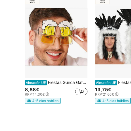
Fiestas Guirca Gafas de Sol con Diseños de Cerveza para Fiestas y Eventos Temáticos, Accesorios Divertidos y Originales con Efecto de Lentes Mapache con Temática Festiva, Ideales para Celebraciones, Disfraces y Diversión en Reuniones Sociales - Envío GRATIS ✅ Entrega 24/48h a España (península)
Fiestas Guirca Disfraz de Jefe Indio con Penacho de Plumas para Niños y Adultos, Accesorios de Fi
Almacén UE
Almacén UE
8,88€
13,75€
RRP:
14,30€
RRP:
21,60€
4-5 días hábiles
4-5 días hábiles