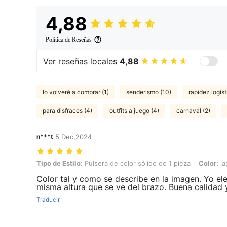
4,88
Política de Reseñas
Ver reseñas locales
4,88
lo volveré a comprar (1)
senderismo (10)
rapidez logíst
para disfraces (4)
outfits a juego (4)
carnaval (2)
n***t
5 Dec,2024
Tipo de Estilo: Pulsera de color sólido de 1 pieza, Color: lago azul, Ta
Tipo de Estilo:
Pulsera de color sólido de 1 pieza
Color:
la
Color tal y como se describe en la imagen. Yo ele
misma altura que se ve del brazo. Buena calidad 
Traducir