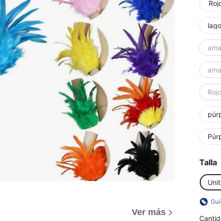
Roj
lago
amar
amar
Rojo
púr
Púr
Talla
Unit
Guí
Ver más
Cantid