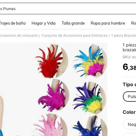
s Plumas
and down arrow keys to navigate search Búsqueda Reciente and Buscar y Encontr
Trajes de baño
Hogar y Vida
Talla grande
Ropa para hombre
Ro
ccesorios de vestuario
Conjunto de Accesorios para Disfraces
/
/
1 piez
brazal
adecua
SKU: s
escena
6
,3
PR
Tipo 
Puls
Color
Neg