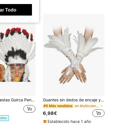
ar Todo
e Indio para Disfraces Infantiles, Accesorios de Fiesta y Dec0ración para Niños, Estructura de Plumas Coloridas con Detalles Tradicionales, Ideal para Celebraciones Temáticas, Escuelas y Eventos de Disfraces - Envío GRATIS ✅ Entrega 24/48h a España (península)
Guantes sin dedos de encaje y plumas para mujer, disfraces de bruja y ángel, alas de cisne, accesorios de ropa gótica para mujer, accesorios de Halloween
en Multicolor Ropa de mano
#5 Más vendidos
6,98€
biles
Establecido hace 1 año