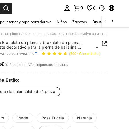
0
0
ar. Press Enter to select.
pa interior y ropa para dormir
Niños
Zapatos
Bisutería Y Accesorio
1 pieza Brazalete de plumas, brazalete de plumas, brazalete decorativo para la pierna de bailarina, adecuado para carnaval, juego de roles, actuación en el escenario, disfraz, mascarada, Halloween
a Brazalete de plumas, brazalete de plumas,
ete decorativo para la pierna de bailarina,
do para carnaval, juego de roles, actuación en el
c2407285140284805
(500+ Comentarios)
rio, disfraz, mascarada, Halloween
8€
ICE AND AVAILABILITY
Precio con IVA e impuestos incluidos
de Estilo:
era de color sólido de 1 pieza
ro
Verde
Rosa Fucsia
Naranja