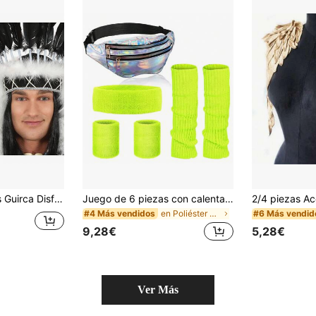
esta Temática Indígena, Complemento para Fiestas de Disfraces, Eventos Temáticos o Celebraciones con Estilo Tradicional - Envío GRATIS ✅ Entrega 24/48h a España (península)
Juego de 6 piezas con calentadores de piernas estilo años 80 en color neón, bolso de cintura holográfico, diadema y muñequeras, adecuado para yoga, fiestas y verano
en Poliéster Conjuntos de accesorios de vestuario
#4 Más vendidos
#6 Más vendid
9,28€
5,28€
Ver Más