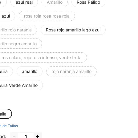
o
azul real
Amarillo
Rosa Pálido
 azul
rosa roja rosa rosa roja
illo rojo naranja
Rosa rojo amarillo lago azul
illo negro amarillo
 rosa claro, rojo rosa intenso, verde fruta
pura
amarillo
rojo naranja amarillo
pura Verde Amarillo
alla
a de Tallas
ad: