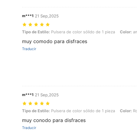
m***1
21 Sep,2025
Tipo de Estilo: Pulsera de color sólido de 1 pieza, Color: amarillo, Tal
Tipo de Estilo:
Pulsera de color sólido de 1 pieza
Color:
am
muy comodo para disfraces
Traducir
m***1
21 Sep,2025
Tipo de Estilo: Pulsera de color sólido de 1 pieza, Color: Rojo, Talla: 
Tipo de Estilo:
Pulsera de color sólido de 1 pieza
Color:
Ro
muy conodo para disfraces
Traducir