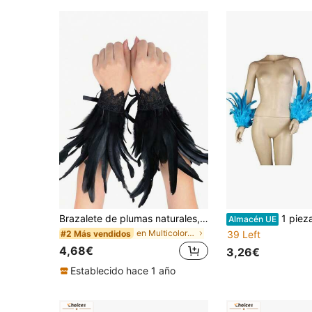
Brazalete de plumas naturales, brazalete de estilo gótico, guantes de encaje, disfraz de cosplay, accesorios nupciales, accesorios de Halloween, regalo para niñas, Día de San Valentín
1 pieza Brazalete de plumas, accesorio d
Almacén UE
en Multicolor Ropa de mano
#2 Más vendidos
39 Left
4,68€
3,26€
Establecido hace 1 año