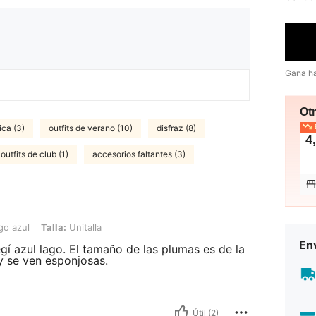
Gana h
Ot
ica (3)
outfits de verano (10)
disfraz (8)
E
4
outfits de club (1)
accesorios faltantes (3)
lla: Unitalla
go azul
Talla:
Unitalla
Env
gí azul lago. El tamaño de las plumas es de la
y se ven esponjosas.
Útil (2)