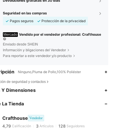
Devoluciones gratuitas en 30 días
Seguridad en las compras
Pagos seguros
Protección de la privacidad
Vendido por el vendedor profesional: Crafthouse
Mercado
Enviado desde SHEIN
Información y bligaciones del Vendedor
Para reportar a este vendedor y/o producto
ipción
Ninguno,Pluma de Pollo,100% Poliéster
ción de seguridad y contactos
s Y Dimensiones
4,79
3
128
 La Tienda
4,79
3
128
Crafthouse
Vendedor
4,79
3
128
Calificación
Artículos
Seguidores