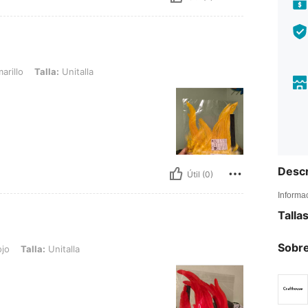
la: Unitalla
arillo
Talla:
Unitalla
Descr
Útil (0)
Informa
Talla
Sobre
Unitalla
jo
Talla:
Unitalla