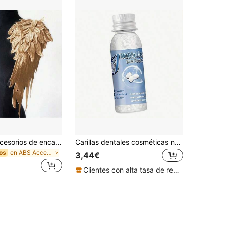
2/4 piezas Accesorios de encaje bordado con patrón de alas DIY, pegatinas multicapa de alta resistencia de gran tamaño, pegatinas de flores bordadas con alas de ángel, adecuadas para cosplay, reuniones de amigos, eventos de Halloween, fiestas, etc.
Carillas dentales cosméticas no médicas ajustables DIY - Se ajustan perfectamente y se ven realistas, cómodas de usar, realzan naturalmente tu sonrisa, adecuadas para hombres y mujeres, perfectas para uso diario y ocasiones especiales, un regalo ideal para la salud oral y la confianza, una solución dental asequible
en ABS Accesorios de disfraces
os
3,44€
Clientes con alta tasa de repetición