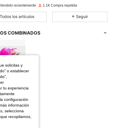
 Vendido recientemente
1.1K Compra repetida
4,79
3
128
Todos los artículos
Seguir
4,79
3
128
LOS COMBINADOS
4,79
3
128
e solicitas y
4,79
3
128
odo" o establecer
do",
cer
4,79
3
128
 Artículos
r tu experiencia
ctamente
la configuración
4,79
3
128
 más información
es, selecciona
 que recopilamos,
4,79
3
128