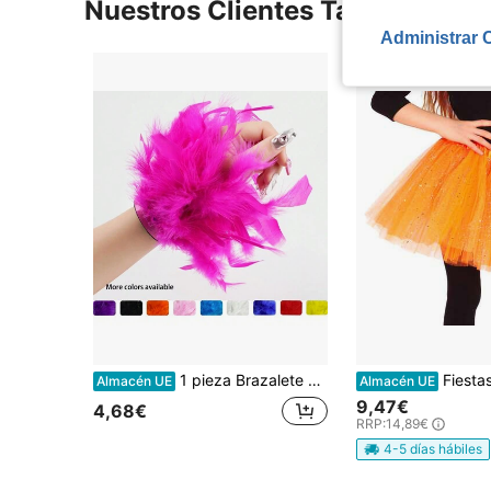
Nuestros Clientes También Vie
Administrar 
1 pieza Brazalete de plumas, Pulsera de plumas, Anillo de plumas, Pulsera de plumas con círculo de papá, Decoración de muñeca para mujeres, Disfraces de Halloween, Disfraces de fiesta
Fiestas Guirca Tutu Infantil con Glitter para Fiestas, Disfraz Relucie
Almacén UE
Almacén UE
9,47€
4,68€
RRP:
14,89€
4-5 días hábiles