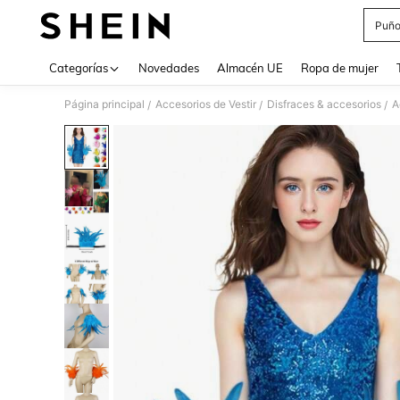
Puño
Use up 
Categorías
Novedades
Almacén UE
Ropa de mujer
Página principal
Accesorios de Vestir
Disfraces & accesorios
A
/
/
/