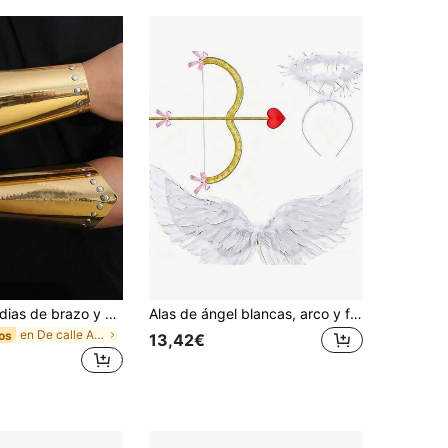
2 piezas Guardias de brazo y muñeca estilo vikingo medieval - Brazaletes de brazo de cuero sintético con tachuelas de metal dorado, accesorio de vestuario para LARP, combate escénico, recreación histórica - Accesorio de armadura de disfraz sin batería - Compatible con el conjunto de armadura vikinga nórdica
Alas de ángel blancas, arco y flecha de Cupido, diadema con forma de corazón, set de disfraz, accesorios para fotos de fiesta de San Valentín, adecuado para fiesta de Halloween, fiesta temática, despedida de soltera, fiesta de novia, ducha nupcial
en De calle Accesorios de disfraces
os
13,42€