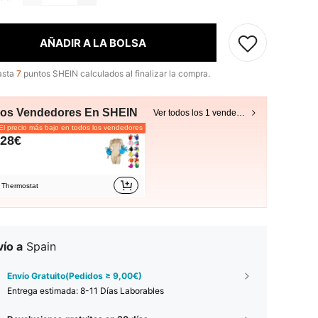
AÑADIR A LA BOLSA
asta
7
puntos SHEIN calculados al finalizar la compra.
ros Vendedores En SHEIN
Ver todos los 1 vendedores
l precio más bajo en todos los vendedores
,28€
Thermostat
ío a
Spain
Envío Gratuito(Pedidos ≥ 9,00€)
Entrega estimada:
8-11 Días Laborables