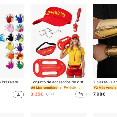
e disfraz para carnaval, fiesta, cosplay, espectáculo en el escenario
Conjunto de accesorios de disfraz para fiesta temática de playa de Halloween, sombrero de sol de copa abierta, bolsa de cintura, silbato, tabla de surf, accesorios de juego de rol de salvavidas
en Poliéster Conjuntos de accesorios de vestuario
#6 Más vendidos
#2 Más vendid
3,35€
7,98€
3,37€