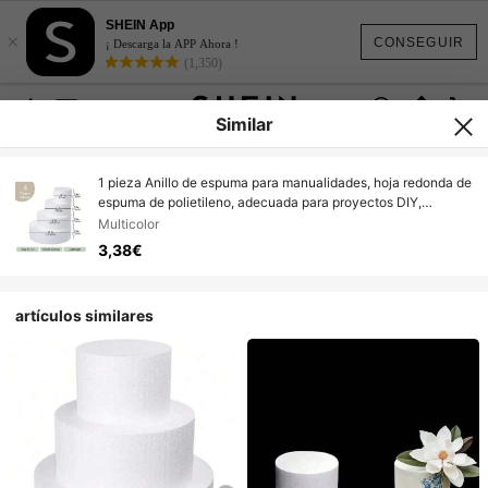
SHEIN App
×
CONSEGUIR
¡ Descarga la APP Ahora !
(1,350)
Similar
1 pieza Anillo de espuma para manualidades, hoja redonda de
espuma de polietileno, adecuada para proyectos DIY,
decoración de pasteles, modelo de escultura, arte floral y
Multicolor
manualidades
3,38€
artículos similares