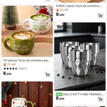
café con asa, de vuelta a la escuela
SHEIN 1 pieza Taza de cerámica as
imétrica con mango cremosa, taza
14 Left
para desayuno, taza de café como r
9
,08€
egalo navideño
1/4 piezas Tazas de cerámica para
café con forma de corazón de 285
37 Left
ml/9.5OZ, tazas de cerámica hecha
(500+)
s a mano de forma asimétrica para
8
matcha, adecuadas para café, lech
,45€
e, jugo, latte, capuchino, regalo perf
ecto para amigos y parejas
HELLO KITTY AND FRIENDS |
NEW
6
SHEIN 1 pieza Taza de agua de ace
,69€
ro inoxidable con textura de diaman
te Hello Kitty, vaso térmico de dobl