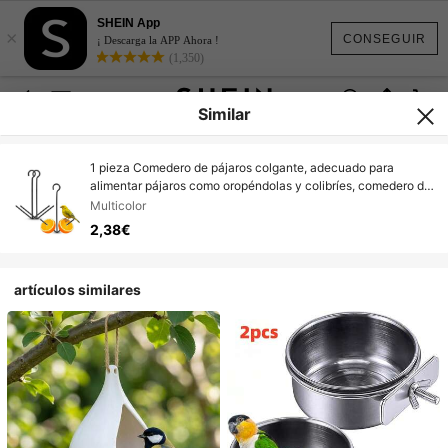
SHEIN App
×
CONSEGUIR
¡ Descarga la APP Ahora !
(1,350)
Similar
1 pieza Comedero de pájaros colgante, adecuado para
alimentar pájaros como oropéndolas y colibríes, comedero de
fruta de color naranja para pájaros, hecho de hierro negro
Multicolor
duradero, para jardín exterior, sin necesidad de electricidad
2,38€
artículos similares