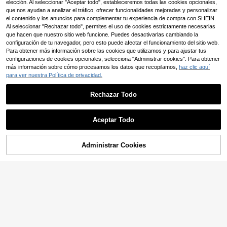
elección. Al seleccionar "Aceptar todo", estableceremos todas las cookies opcionales,
que nos ayudan a analizar el tráfico, ofrecer funcionalidades mejoradas y personalizar
el contenido y los anuncios para complementar tu experiencia de compra con SHEIN.
Al seleccionar "Rechazar todo", permites el uso de cookies estrictamente necesarias
que hacen que nuestro sitio web funcione. Puedes desactivarlas cambiando la
Caja de baño de loro de color aleatorio, bañera de pájaros, juguetes para loros, juguetes para hámsters, suministros para hámsters, juguetes para pájaros, suministros para pájaros, toalla de microfibra súper absorbente y de secado rápido de alta calidad, suministros de aseo para mascotas, bata de baño, adecuada para cacatúa, eclectus, cacatúa, loro gris africano Timneh
configuración de tu navegador, pero esto puede afectar el funcionamiento del sitio web.
Para obtener más información sobre las cookies que utilizamos y para ajustar tus
1 pieza Alimentador automático para pájaros, alimentador de semillas colgante con función de separación de cáscaras, cuenco anti-derrames para comida de loros, adecuado para periquitos y cacatúas, accesorios para jaulas
3
-1%
,08€
configuraciones de cookies opcionales, selecciona "Administrar cookies". Para obtener
12 Left
más información sobre cómo procesamos los datos que recopilamos,
haz clic aquí
6
para ver nuestra Política de privacidad.
,20€
6,28€
2 piezas Comedero para loros Tazón de comida y agua de plástico para pájaros Caja de alimentación colgante para jaula de pájaros Ligero y conveniente Fácil de limpiar Buen valor Color aleatorio
Rechazar Todo
4 Left
4
,28€
Mostrar artículos similares con stock
Ver todo
Aceptar Todo
Lo sentimos, este producto está agotado.
Nido de mascota cálido de invierno, adecuado para jaulas de pájaros con diseño colgante, aplicable para loros, hámsteres y erizos, regalo práctico para mascotas
4
,20€
Administrar Cookies
AGOTADO
Conjunto de 11 juguetes para loros, que incluye columpio, escalera, puente, pelotas de plástico de colores para masticar, para loros pequeños y medianos
(100+)
8
,99€