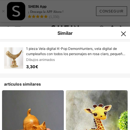
SHEIN App
×
CONSEGUIR
¡ Descarga la APP Ahora !
(1,350)
Similar
1 pieza Vela digital K-Pop DemonHunters, vela digital de
cumpleaños con todos los personajes en rosa claro, pequeño
regalo para fiestas, decoración de vela artesanal, disfraz de
Dibujos animados
cumpleaños, vela digital de aniversario, adecuada para
3,30€
cualquier celebración de festival, pegatinas, escritorios,
papelería, juegos
artículos similares