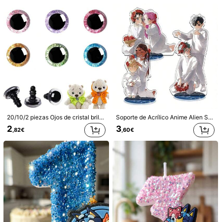
Talla
D
C
B
A
J
I
H
G
F
E
Guía de Tallas
Cantidad:
Envío a
Spain
20/10/2 piezas Ojos de cristal brillante 3D, 9/12/14/16mm, 10 colores, ojos de plástico con brillo TY, bolas de los ojos, ojos realistas de animales, ojos pequeños de muñeca, ojos de manualidades, ojos con arandelas, adecuados para animales de peluche, ganchillo, punto, fabricación de ojos de animales, set de accesorios de almohadillas nasales, suministros de manualidades DIY
Soporte de Acrílico Anime Alien Stage de 15cm/10cm/8cm, Sua Mizi Till Luka Ivan Hyuna. Soporte de Exhibición de Personaje Lindo, Mercancía de Cómic, Regalo Creativo, Artesanía, Suministros de Oficina, Decoración de Escritorio, Regalo para una Niña.
Envío Gratuito(Pedidos ≥ 9,00€)
2
3
,82€
,60€
Entrega estimada:
8-11 Días Laborables
Devoluciones gratuitas en 30 días
Pagos seguros · Protección de la privacidad
Vendido por el vendedor profesional: LYC-03WJ y
Mercado
enviado por SHEIN
Información y bligaciones del Vendedor
Para reportar a este vendedor y/o producto