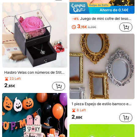
Ahorro de 0,14€
Juego de mini cofre del tesoro de pirata, incluye monedas y barras - Decoración de metal para acuario, adorno de tanque de peces para Halloween y Navidad, estructura de metal duradera, diseño realista, adecuado para plantas acuáticas y peces, decoración de acuario, decoración navideña, figura decorativa, artesanía fina, accesorios de acuario, decoración del hogar, decoración de acuario, kit de acuario, suministros de acuario, decoración de peces, modelo en miniatura
-4%
3
,15€
3,29€
asmodee 1 pieza Figura Sonny Angel SMISKI que brilla en la oscuridad Serie de Baño de Rincón Solitario, adorno para tablero de coche, decoración de teléfono, decoración de escritorio de oficina, regalo perfecto para Halloween, Navidad y cumpleaños, regalo ideal de sorpresa para vacaciones, mejor regalo para jugadores (empaque aleatorio)
5
,89€
Ahorro de 0,05€
Exquisitas velas digitales, pequeños regalos para fiestas, velas digitales conmemorativas de cumpleaños, decoración y arreglo de fiestas, pegatinas, escritorio, papelería, juegos
-1%
3
,33€
3,38€
Hasbro Velas con números de Stitch adorables, recuerdos de fiesta, decoraciones de reunión, decoraciones de pastel, velas de celebración de aniversario, artículos decorativos culturales y creativos
23 Left
2
,85€
1 pieza Espejo de estilo barroco en miniatura, adecuado para casa de muñecas - Elegante decoración de pared de estilo victoriano en dorado y plateado con diseño floral, perfecto para fiestas, casa de muñecas, bodas, Año Nuevo, Pascua, Acción de Gracias - Ideal para decoración del hogar y al aire libre, también puede realzar escenas de casa de muñecas, imprescindible para entusiastas de la decoración vintage, decoración de paisaje en miniatura DIY, decoración de habitaciones, accesorios de dormitorio, accesorios de baño, jardín de hadas, props de fotografía, artesanía de resina, decoración de mesa, vuelta al colegio, graduación, Año Nuevo
8 Left
2
,88€
Estatua Romántica de Cisne, Estatua de Pareja Decorativa, Adorno de Cisne con Forma de Corazón, Perfecto para Dormitorio, Tocador, Sala de Estar, Bodas y Decoración del Hogar-Ideal para Aniversarios, Propuestas, Confesiones y Exhibiciones de Mesa.(Por Favor Tenga en Cuenta las Dimensiones del Producto)
3
,67€