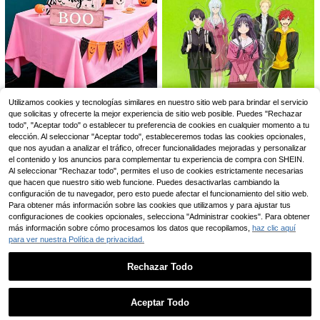
1 pieza Adorno creativo de teclado multicolor, llavero de teclado con eje mecánico de alivio del estrés, llavero de vuelta a la escuela, colgante de decoración de mochila, adorno de alivio del estrés
NEW
25 Left
Utilizamos cookies y tecnologías similares en nuestro sitio web para brindar el servicio
Juego de 5 piezas de decoración para bandeja escalonada de Halloween con bloques apilables de material PVC color rosa pastel, fantasmas, letreros con letras BOO, Spooky y Hey, estilo rústico granja, mini adorno de sobremesa, lindo, para repisa de chimenea, mesa de café, estantería y decoración de fiesta interior
NEW
2
que solicitas y ofrecerte la mejor experiencia de sitio web posible. Puedes "Rechazar
,86€
todo", "Aceptar todo" o establecer tu preferencia de cookies en cualquier momento a tu
4
,08€
Establecido hace 1 año
elección. Al seleccionar "Aceptar todo", estableceremos todas las cookies opcionales,
que nos ayudan a analizar el tráfico, ofrecer funcionalidades mejoradas y personalizar
el contenido y los anuncios para complementar tu experiencia de compra con SHEIN.
Al seleccionar "Rechazar todo", permites el uso de cookies estrictamente necesarias
que hacen que nuestro sitio web funcione. Puedes desactivarlas cambiando la
Soporte de acrílico de 15cm de anime "Flor Fragante", soporte de exhibición de personaje lindo, mercancía de manga, regalo creativo, manualidades, suministros de oficina, decoración de escritorio, regalo para niñas
asmodee Figura Mini Chibi Sentada de Valorant PVC Adorno de Escritorio Neón Sage Reyna Jett Omen Mute Regalo de Juego
NEW
configuración de tu navegador, pero esto puede afectar el funcionamiento del sitio web.
9 Left
5
,42€
Para obtener más información sobre las cookies que utilizamos y para ajustar tus
3
,29€
configuraciones de cookies opcionales, selecciona "Administrar cookies". Para obtener
más información sobre cómo procesamos los datos que recopilamos,
haz clic aquí
para ver nuestra Política de privacidad.
Rechazar Todo
Mostrar artículos similares con stock
Ver todo
Aceptar Todo
asmodee Gorra de Super Mario Mario Odyssey Gorra de Mario Halloween Cosplay Accesorio de Juego de Rol, Coleccionable de Pasatiempo para Fiestas
NEW
Lo sentimos, este producto está agotado.
1 pieza Sonny Angel Colaboración Asmodee 20º Aniversario Serie Animal Adorno de Salpicadero de Coche en Posición Prona, Decoración de Teléfono, Decoración de Escritorio de Oficina, Regalo Perfecto para Halloween, Navidad, Cumpleaños, Regalo Ideal, Regalo Sorpresa, Regalo de Vacaciones, Mejor Regalo, Regalo de Navidad, Regalo Ideal para Jugadores (Embalaje Aleatorio)
NEW