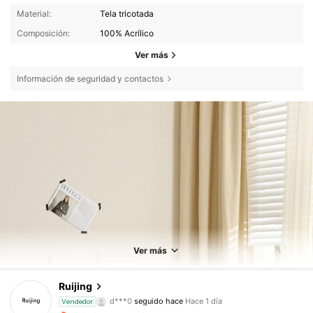
Material:
Tela tricotada
Composición:
100% Acrílico
Ver más
Información de seguridad y contactos
Ver más
253 Seguidores
4,88
Ruijing
d***0
seguido hace
Hace 1 día
Vendedor
253 Seguidores
4,88