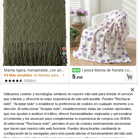
10
Manta ligera, transpirable, con aire
1 pieza Manta de franela con
NEW
acondicionado, de punto, suave, pa
estampado completo de ramas y ho
#3 Más vendidos
en Mantas para sofá, mantas decorativas y mantas p
5
,92€
ra todas las estaciones, regalo de in
jas florales ditsy en color púrpura cl
(1000+)
auguración de casa
aro sobre fondo blanco crema, suav
15
e y delicada, estilo INS fresco, para
,04€
sala de estar, sofá, dormitorio, dormi
Utilizamos cookies y tecnologías similares en nuestro sitio web para brindar el servicio
torio universitario, siesta, manta sua
que solicitas y ofrecerte la mejor experiencia de sitio web posible. Puedes "Rechazar
ve curativa para aire acondicionad
todo", "Aceptar todo" o establecer tu preferencia de cookies en cualquier momento a tu
o, regalo
elección. Al seleccionar "Aceptar todo", estableceremos todas las cookies opcionales,
que nos ayudan a analizar el tráfico, ofrecer funcionalidades mejoradas y personalizar
el contenido y los anuncios para complementar tu experiencia de compra con SHEIN.
Al seleccionar "Rechazar todo", permites el uso de cookies estrictamente necesarias
que hacen que nuestro sitio web funcione. Puedes desactivarlas cambiando la
configuración de tu navegador, pero esto puede afectar el funcionamiento del sitio web.