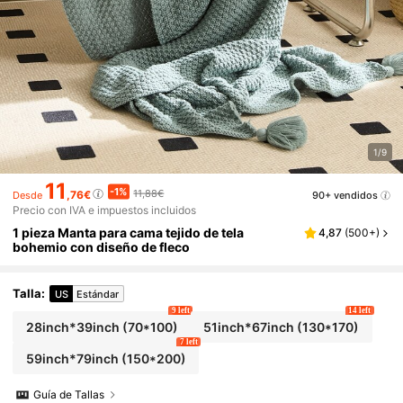
1/9
11
-1%
11,88€
,76€
90+ vendidos
Desde
Precio con IVA e impuestos incluidos
1 pieza Manta para cama tejido de tela
4,87
(
500+
)
bohemio con diseño de fleco
Talla
:
US
Estándar
9 left
14 left
28inch*39inch
(70*100)
51inch*67inch
(130*170)
7 left
59inch*79inch
(150*200)
Guía de Tallas