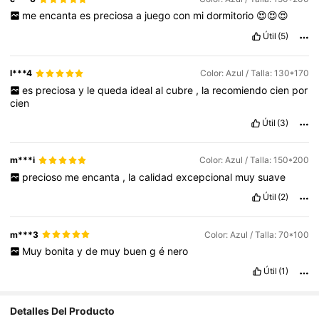
me
encanta
es
preciosa
a
juego
con
mi
dormitorio
😍😍😍
Útil
(5)
l***4
Color: Azul / Talla: 130*170
es
preciosa
y
le
queda
ideal
al
cubre
,
la
recomiendo
cien
por
cien
Útil
(3)
m***i
Color: Azul / Talla: 150*200
precioso
me
encanta
,
la
calidad
excepcional
muy
suave
Útil
(2)
m***3
Color: Azul / Talla: 70*100
Muy
bonita
y
de
muy
buen
g
é
nero
Útil
(1)
Detalles Del Producto