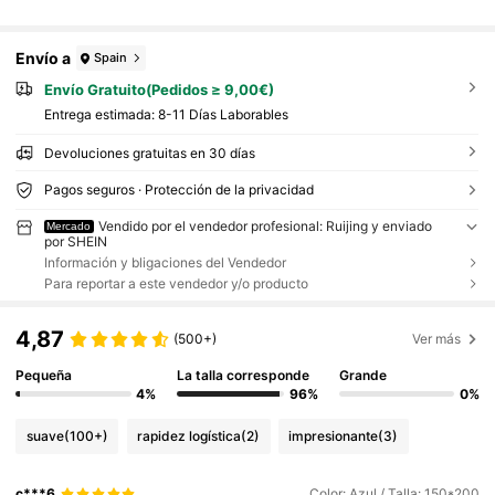
Envío a
Spain
Envío Gratuito(Pedidos ≥ 9,00€)
Entrega estimada:
8-11 Días Laborables
Devoluciones gratuitas en 30 días
Pagos seguros · Protección de la privacidad
Vendido por el vendedor profesional: Ruijing y enviado
Mercado
por SHEIN
Información y bligaciones del Vendedor
Para reportar a este vendedor y/o producto
4,87
(500+)
Ver más
Pequeña
La talla corresponde
Grande
4%
96%
0%
suave
(100+)
rapidez logística
(2)
impresionante
(3)
c***6
Color: Azul / Talla: 150*200