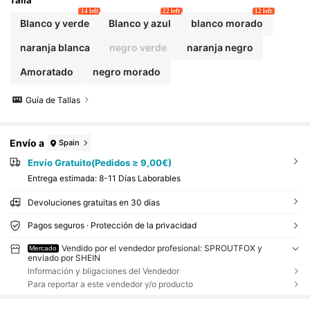
Talla
elta a la escuela
14 left
22 left
12 left
Blanco y verde
Blanco y azul
blanco morado
naranja blanca
negro verde
naranja negro
Amoratado
negro morado
Guía de Tallas
Envío a
Spain
Envío Gratuito(Pedidos ≥ 9,00€)
Entrega estimada:
8-11 Días Laborables
Devoluciones gratuitas en 30 días
Pagos seguros · Protección de la privacidad
Vendido por el vendedor profesional: SPROUTFOX y
Mercado
enviado por SHEIN
Información y bligaciones del Vendedor
Para reportar a este vendedor y/o producto