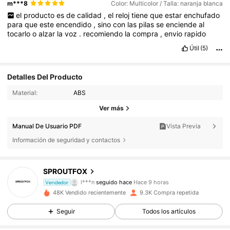
m***8
Color: Multicolor / Talla: naranja blanca
el
producto
es
de
calidad
,
el
reloj
tiene
que
estar
enchufado
para
que
este
encendido
,
sino
con
las
pilas
se
enciende
al
tocarlo
o
alzar
la
voz
.
recomiendo
la
compra
,
envio
rapido
Útil
(5)
Detalles Del Producto
Material:
ABS
Ver más
Manual De Usuario PDF
Vista Previa
Información de seguridad y contactos
3.3K Seguidores
4,84
SPROUTFOX
l***n
seguido hace
Hace 9 horas
Vendedor
c***2
está navegando
48K Vendido recientemente
9.3K Compra repetida
3.3K Seguidores
4,84
Seguir
Todos los artículos
3.3K Seguidores
4,84