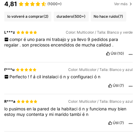
4,81
(1000+)
Ver más
lo volveré a comprar
(2)
duradero
(500+)
No hace ruido
(7)
L***z
Color: Multicolor / Talla: Blanco y verde
compr
é
uno
para
mi
trabajo
y
ya
llevo
9
pedidos
para
regalar
.
son
preciosos
encendidos
de
mucha
calidad
.
Útil
(10)
f***u
Color: Multicolor / Talla: Blanco y azul
Perfecto
!
f
á
cil
instalaci
ó
n
y
configuraci
ó
n
Útil
(7)
R***a
Color: Multicolor / Talla: Blanco y azul
lo
pusimos
en
la
pared
de
la
habitaci
ó
n
y
funciona
muy
bien
estoy
muy
contenta
y
mi
marido
tambi
é
n
Útil
(7)