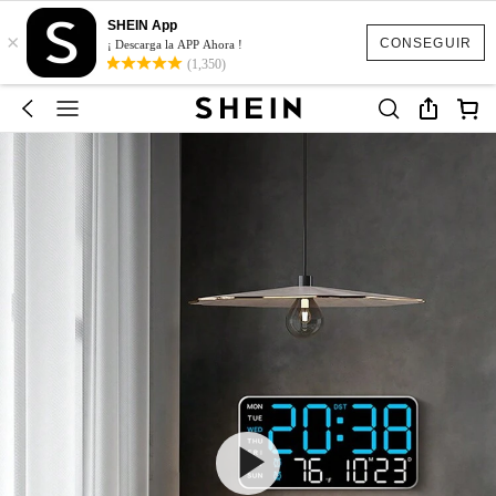
SHEIN App
×
CONSEGUIR
¡ Descarga la APP Ahora !
(1,350)