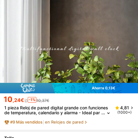
1/20
Ahorra 0,13€
10
,24€
-1%
10,37€
1 pieza Reloj de pared digital grande con funciones
4,81
de temperatura, calendario y alarma - Ideal par
(1000+)
a la sala de estar - Operación silenciosa y reloj
#
9
Más vendidos
en Relojes de pared
electrónico LED de gran tamaño, decoración del hog
ar, regalo de decoración de habitación, reloj de cum
pleaños y graduación, decoración de pared del dor
mitorio, decoración de dormitorio, decoración de vu