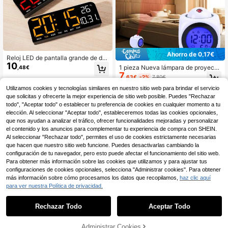
Ahorro de 0,17€
Reloj LED de pantalla grande de dis
10
eño minimalista y multifuncional, se
1 pieza Nueva lámpara de proyecci
,48€
puede colgar o colocar
7
ón multifuncional, reloj despertador
,63€
-2%
7,80€
de proyección LED con función de t
Utilizamos cookies y tecnologías similares en nuestro sitio web para brindar el servicio
emporización por voz, decoracione
s de Pascua, decoración de Pascu
que solicitas y ofrecerte la mejor experiencia de sitio web posible. Puedes "Rechazar
a, regalos de fiesta, cumpleaños, gr
todo", "Aceptar todo" o establecer tu preferencia de cookies en cualquier momento a tu
aduación, decoración de habitació
elección. Al seleccionar "Aceptar todo", estableceremos todas las cookies opcionales,
n, reloj digital, decoración de dormit
que nos ayudan a analizar el tráfico, ofrecer funcionalidades mejoradas y personalizar
orio, decoración de vuelta al colegi
el contenido y los anuncios para complementar tu experiencia de compra con SHEIN.
o, decoración escolar, sorpresa esc
Al seleccionar "Rechazar todo", permites el uso de cookies estrictamente necesarias
olar, decoración del hogar, útiles es
que hacen que nuestro sitio web funcione. Puedes desactivarlas cambiando la
colares
configuración de tu navegador, pero esto puede afectar el funcionamiento del sitio web.
Para obtener más información sobre las cookies que utilizamos y para ajustar tus
configuraciones de cookies opcionales, selecciona "Administrar cookies". Para obtener
más información sobre cómo procesamos los datos que recopilamos,
haz clic aquí
para ver nuestra Política de privacidad.
Reloj de pared digital grande de 16
#5 Más vendidos
en Relojes de pared
Rechazar Todo
Aceptar Todo
pulgadas con visualización de hora,
8 Left
26 Left
Reloj analógico creativo y colorido
fecha, temperatura y día, temporiza
18
con diseño de letras y números par
#5 Más vendidos
#5 Más vendidos
en Relojes de pared
en Relojes de pared
,92€
dor, formato de 12/24 horas, atenua
a niños, reloj de pared silencioso pa
8
Administrar Cookies
26 Left
26 Left