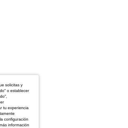
e solicitas y
odo" o establecer
do",
cer
r tu experiencia
ctamente
la configuración
 más información