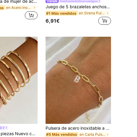
1 pieza Pulsera de mujer de acero inoxidable 304 exagerada, línea geométrica asimétrica, tono dorado, tamaño ajustable, hipoalergénica y resistente a la decoloración, ondulada y gruesa
#ambientededineroantiguo
Juego de 5 brazaletes anchos de metal dorado con diseño geométrico exagerado de lujo vintage, adecuado para uso diario y como regalo, pieza de declaración
en Acero inoxidable Brazaletes de mujer
os
en Sirena Pulseras De Mujer
#1 Más vendidos
6,91€
Pulsera de acero inoxidable a prueba de agua y resistente al desteñido, de estilo minimalista con 26 letras mayúsculas microincrustadas de circonita, adecuada para uso diario de la mujer
KY
as de oro multicapa, joyería de brazalete liso y retorcido de moda para mujer, regalo para fiesta
en Carta Pulseras De Mujer
#5 Más vendidos