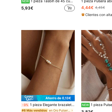
1 pieza Tasbih de 45 cuentas de acrílico transparente, Tasbih con borla de contraste de doble color, cuentas redondas transparentes y frescas, cuentas portátiles para contar para uso diario islámico
NEW
4,44€
4,45€
5,93€
Ahorro de 0,13€
1 pieza Elegante brazalete minimalista de cadena con perlas falsas, adecuado para que las mujeres lo puedan usar a diario, en citas, bodas, vacaciones, como regalo
1 pieza Pulsera de cadena de mano con turquesa falsa estilo boho, pulsera con anillo de dedo y dij
-3%
NEW
en Oro Pulseras de cuentas para mujer
#6 Más vendidos
3,82€