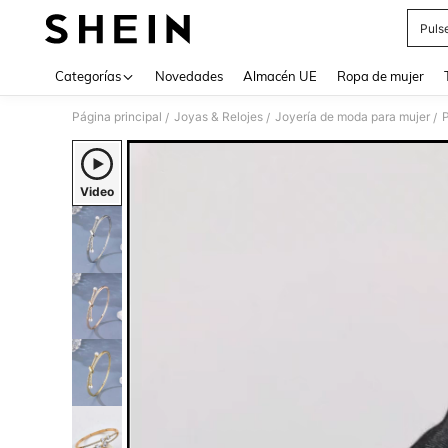
Puls
Use up 
Categorías
Novedades
Almacén UE
Ropa de mujer
Página principal
Joyas & Relojes
Joyería de moda para mujer
P
/
/
/
Video