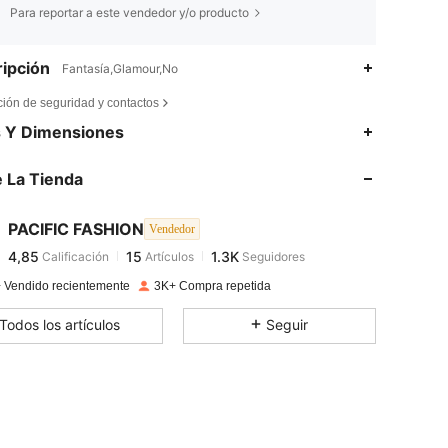
Para reportar a este vendedor y/o producto
ipción
Fantasía,Glamour,No
ción de seguridad y contactos
4,85
15
1.3K
s Y Dimensiones
 La Tienda
4,85
15
1.3K
PACIFIC FASHION
Vendedor
4,85
15
1.3K
Calificación
Artículos
Seguidores
i***s
pagado
Hace 1 día
 Vendido recientemente
3K+ Compra repetida
4,85
15
1.3K
Todos los artículos
Seguir
4,85
15
1.3K
4,85
15
1.3K