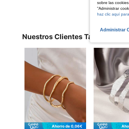
Ver Más Re
sobre las cookies
"Administrar coo
haz clic aquí para
Administrar 
Nuestros Clientes También Vie
Ahorro de 0,06€
Aho