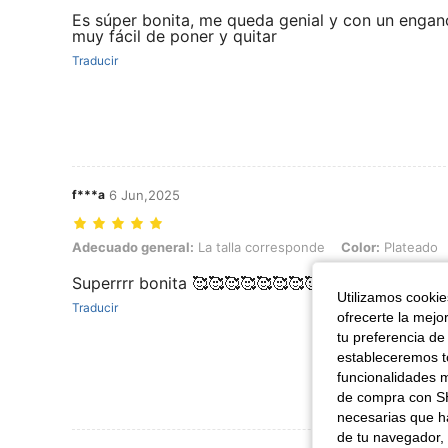
Es súper bonita, me queda genial y con un engan
muy fácil de poner y quitar
Traducir
f***a
6 Jun,2025
Adecuado general: La talla corresponde, Color: Plateado, Talla: Unit
Adecuado general:
La talla corresponde
Color:
Plateado
Superrrr bonita 🥰🥰🥰🥰🥰🥰🥰🥰🥰🥰🥰🥰🥰🥰🥰
Utilizamos cookies
Traducir
ofrecerte la mejo
tu preferencia de
estableceremos to
funcionalidades m
de compra con SH
necesarias que h
de tu navegador, 