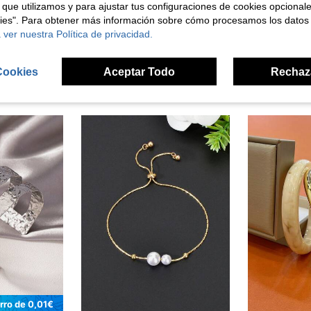
señas
 que utilizamos y para ajustar tus configuraciones de cookies opcional
kies". Para obtener más información sobre cómo procesamos los datos
 ver nuestra Política de privacidad.
Cookies
Aceptar Todo
Rechaz
ron
rro de 0,01€