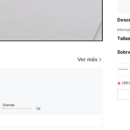
Descr
Informa
Talla
Sobre
)
Ver más
15K+
Grande
1%