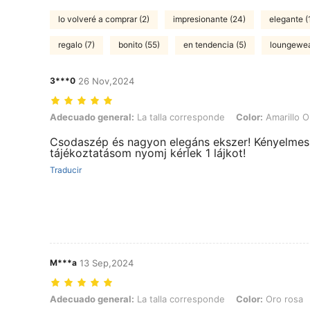
lo volveré a comprar (2)
impresionante (24)
elegante (
regalo (7)
bonito (55)
en tendencia (5)
loungewea
3***0
26 Nov,2024
Adecuado general: La talla corresponde, Color: Amarillo Oro, Talla: U
Adecuado general:
La talla corresponde
Color:
Amarillo O
Csodaszép és nagyon elegáns ekszer! Kényelmes v
tájékoztatásom nyomj kérlek 1 lájkot!
Traducir
M***a
13 Sep,2024
Adecuado general: La talla corresponde, Color: Oro rosa, Talla: Unita
Adecuado general:
La talla corresponde
Color:
Oro rosa