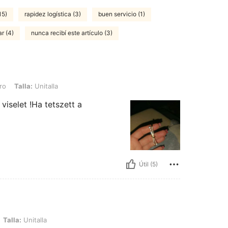
15)
rapidez logística (3)
buen servicio (1)
r (4)
nunca recibí este artículo (3)
nitalla
ro
Talla:
Unitalla
iselet !Ha tetszett a
Útil (5)
lla
Talla:
Unitalla