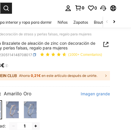
0
0
ar. Press Enter to select.
pa interior y ropa para dormir
Niños
Zapatos
Bisutería Y Accesorio
decoración de strass y perlas falsas, regalo para mujeres
a Brazalete de aleación de zinc con decoración de
 y perlas falsas, regalo para mujeres
j2305114148708017
(1000+ Comentarios)
8€
ICE AND AVAILABILITY
Ahorra
0,21€
en este artículo después de unirte.
:
Amarillo Oro
Imagen grande
ad: