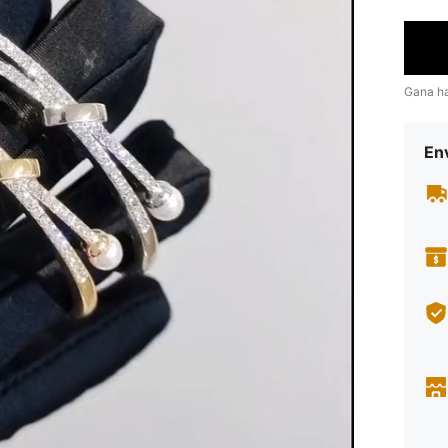
Gana h
Env