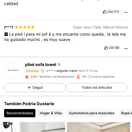
calidad
Útil
(11)
l***7
Color: Gris / Talla: 180cm*300cm
La
ped
í
para
mi
sof
á
y
me
encanta
como
queda
,
la
tela
me
ha
gustado
mucho
,
es
muy
suave
.
Útil
(8)
1.7K Seguidores
4,82
yibei sofa towel
b***n
seguido hace
Hace 5 horas
v***6
está navegando
Vendedor
1.7K Seguidores
4,82
33K+ Vendido recientemente
7K+ Compra repetida
Seguir
Todos los artículos
1.7K Seguidores
4,82
También Podría Gustarte
Recomendados
Hogar & Vida
Suministros para mascotas
Ropa I
1.7K Seguidores
4,82