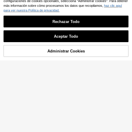
configuraciones de cookies opcionales, selecciona "Administrar cookies". Para obtener
más información sobre cómo procesamos los datos que recopilamos,
haz clic aquí
para ver nuestra Política de privacidad.
Rechazar Todo
Aceptar Todo
Administrar Cookies
AÑADIR A LA BOLSA