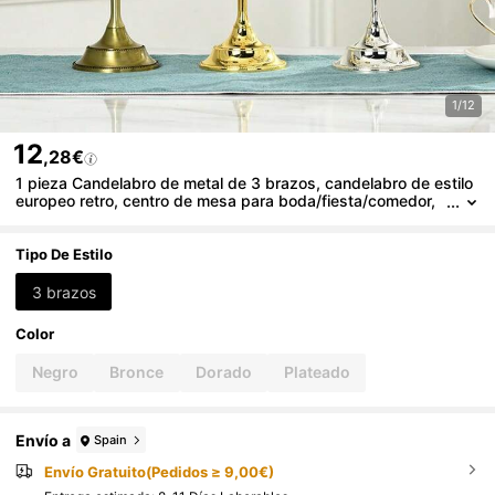
1/12
12
,28€
1 pieza Candelabro de metal de 3 brazos, candelabro de estilo
europeo retro, centro de mesa para boda/fiesta/comedor,
decoración de ambiente festivo, regalo decorativo
Tipo De Estilo
3 brazos
Color
Negro
Bronce
Dorado
Plateado
Envío a
Spain
Envío Gratuito(Pedidos ≥ 9,00€)