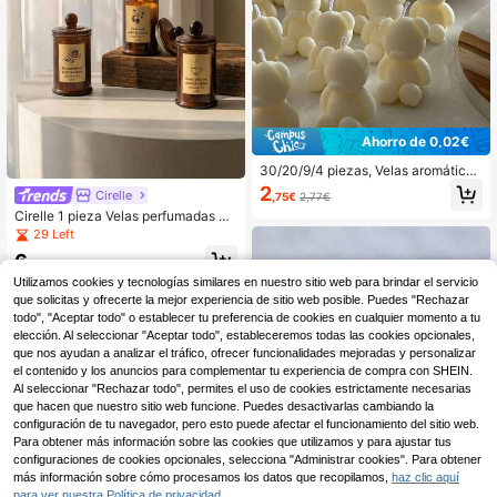
Ahorro de 0,02€
30/20/9/4 piezas, Velas aromáticas
de cera de soja con forma de osito li
2
Cirelle
,75€
2,77€
ndo de múltiples especificaciones,
Cirelle 1 pieza Velas perfumadas pa
decoración del hogar y dormitorio e
ra dormitorios y salas de estar para
stilo INS, adecuado para cumpleañ
29 Left
calmar la mente y eliminar olores. V
os de niñas, regalos hechos a mano
6
elas perfumadas para Navidad, San
DIY, bautizo de bebé, regalos de Na
,36€
Valentín y cumpleaños, velas perfu
vidad, recuerdos de boda, regalo de
Utilizamos cookies y tecnologías similares en nuestro sitio web para brindar el servicio
madas para el hogar, una excelente
baby shower
que solicitas y ofrecerte la mejor experiencia de sitio web posible. Puedes "Rechazar
opción para regalar
todo", "Aceptar todo" o establecer tu preferencia de cookies en cualquier momento a tu
elección. Al seleccionar "Aceptar todo", estableceremos todas las cookies opcionales,
que nos ayudan a analizar el tráfico, ofrecer funcionalidades mejoradas y personalizar
el contenido y los anuncios para complementar tu experiencia de compra con SHEIN.
Al seleccionar "Rechazar todo", permites el uso de cookies estrictamente necesarias
que hacen que nuestro sitio web funcione. Puedes desactivarlas cambiando la
configuración de tu navegador, pero esto puede afectar el funcionamiento del sitio web.
Para obtener más información sobre las cookies que utilizamos y para ajustar tus
configuraciones de cookies opcionales, selecciona "Administrar cookies". Para obtener
más información sobre cómo procesamos los datos que recopilamos,
haz clic aquí
para ver nuestra Política de privacidad.