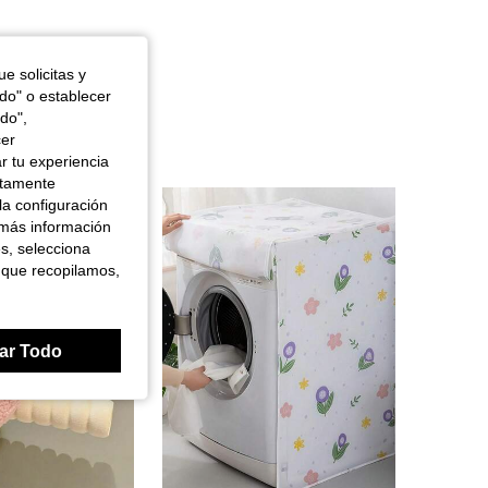
e solicitas y
odo" o establecer
do",
cer
r tu experiencia
ctamente
la configuración
 más información
es, selecciona
 que recopilamos,
ar Todo