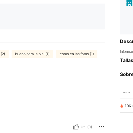
Descr
Informa
(2)
bueno para la piel (1)
como en las fotos (1)
Talla
Sobre
10K+
Útil (0)