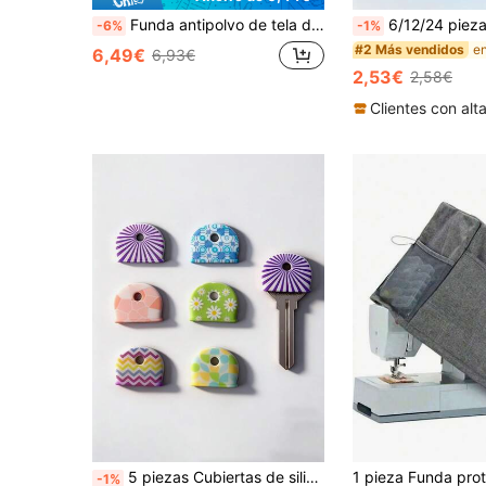
Funda antipolvo de tela de encaje para freidora de aire y arrocera, funda antipolvo multifuncional de cocina
6/12/24 piezas Cubiertas elásticas de silicona con flores de colores para identificar llaves - Fundas con forma de flor para reconocimiento fácil, s
-6%
-1%
#2 Más vendidos
6,49€
6,93€
2,53€
2,58€
en regalos para mujer Fundas antipolvo
#1 Más vendidos
5 piezas Cubiertas de silicona antideslizante con estampado floral - Identificadores de llaves duraderos y antideslizantes para el hogar, la oficina y las llaves de la puerta - Necesidades diarias esenciales, adecuados para la familia y los compañeros de cuarto, ordenados y organizados, excelente opción de regalo
-1%