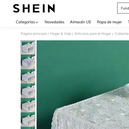
Fund
Use up 
Categorías
Novedades
Almacén UE
Ropa de mujer
Página principal
Hogar & Vida
Artículos para el Hogar
Cubierta
/
/
/