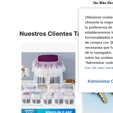
Ver Más Re
Utilizamos cookies
ofrecerte la mejo
tu preferencia de
Nuestros Clientes También Vie
estableceremos to
funcionalidades m
de compra con SH
necesarias que h
de tu navegador, 
sobre las cookies
"Administrar coo
haz clic aquí para
Administrar 
Ahorro de 0,44€