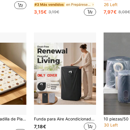
26 Left
en Prepárese para los meses lluviosos Fundas antip
#3 Más vendidos
3,15€
7,97€
3,19€
8,08€
lancha de Mesa Antideslizante y Absorbente, Almohadilla de Plancha Plegable para Uso Doméstico
Funda para Aire Acondicionado Portátil – Funda Universal de Tela Oxford Impermeable y Resistente al Polvo para Aire Acondicionado Móvil de Casa/Oficina, Anti-Polvo, Anti-Rayaduras y Anti-Humedad
30 Left
7,18€