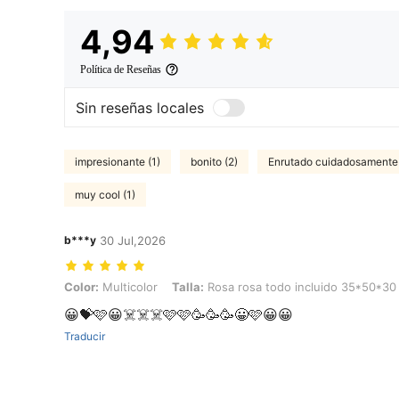
4,94
Política de Reseñas
Sin reseñas locales
impresionante (1)
bonito (2)
Enrutado cuidadosamente 
muy cool (1)
b***y
30 Jul,2026
Color: Multicolor, Talla: Rosa rosa todo incluido 35*50*30
Color:
Multicolor
Talla:
Rosa rosa todo incluido 35*50*30
😀💝🩷😀☠️☠️☠️🩷🩷🥳🥳🥳😀🩷😀😀
Traducir