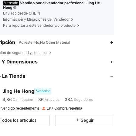
Vendido por el vendedor profesional: Jing He
Mercado
Hong
Enviado desde SHEIN
Información y bligaciones del Vendedor
Para reportar a este vendedor y/o producto
ipción
Poliéster,No,No Other Material
ción de seguridad y contactos
s Y Dimensiones
4,86
36
384
 La Tienda
4,86
36
384
Jing He Hong
Vendedor
4,86
36
384
Calificación
Artículos
Seguidores
 Vendido recientemente
1K+ Compra repetida
4,86
36
384
Todos los artículos
Seguir
4,86
36
384