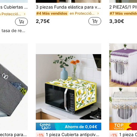
urtido de colores aleatorios - Ideal para hermanas y amigas, regalo perfecto para el Día de San Valentín/Día de la Madre/Cumpleaños
3 piezas Funda elástica para ventilador, se adapta a la mayoría de los tamaños de ventilador (diámetro máximo 35CM), protector de ventilador a prueba de polvo lavable y reutilizable, adecuado para ventiladores eléctricos de pie y de escritorio, almacenamiento y organización del hogar
en Protección contra el moho y la humedad para cli
#4 Más vendidos
#7 Más vendid
en Protección contra el moho y la humedad para cli
2,75€
3,30€
Clientes con alta tasa de repetición
Ahorro de 0,04€
1 pieza Funda protectora para máquina de coser, tela protectora con bolsillo lateral conveniente y asa resistente, se adapta a la mayoría de máquinas y accesorios estándar, bolsa de almacenamiento, organización
1 pieza Cubierta antipolvo para microondas de verano con diseño de fresa/limón, Cubierta antipolvo para microondas con estilo de frutas de verano, Paño antipolvo de decoración de cocina de verano con diseño de fresa/limón
1 pieza Cubierta de lavadora con borde de encaje, diseño de apertura la
-1%
-1%