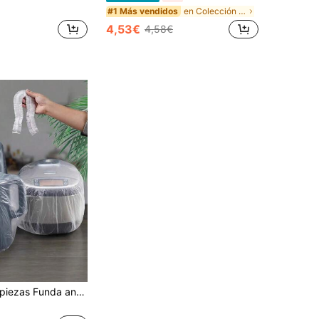
en Colección de suministros para bodas de bajo cos
#1 Más vendidos
4,53€
4,58€
10 piezas/50 piezas Funda antipolvo reforzada, funda antipolvo transparente para electrodomésticos del hogar con elasticidad, funda antipolvo para microondas, funda universal de película plástica transparente, adecuada para electrodomésticos pequeños, decoración de cocina