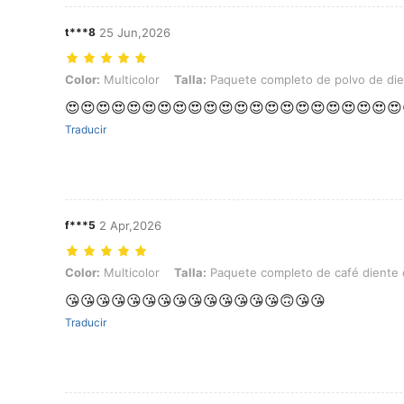
t***8
25 Jun,2026
Color: Multicolor, Talla: Paquete completo de polvo de diente de l
Color:
Multicolor
Talla:
Paquete completo de polvo de di
😍😍😍😍😍😍😍😍😍😍😍😍😍😍😍😍😍😍😍😍😍😍
Traducir
f***5
2 Apr,2026
Color: Multicolor, Talla: Paquete completo de café diente de león 
Color:
Multicolor
Talla:
Paquete completo de café diente
😘😘😘😘😘😘😘😘😘😘😘😘😘😘🙃😘😘
Traducir