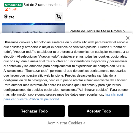
Set de 2 raquetas de te
Almacén UE
nis de mesa con mango largo para
1 Left
estudiantes de primaria + red
Raqueta de Tenis de Mesa, Raquet
9
,57€
a de Tenis de Mesa Profesional, Co
9 Left
n Bolsa de Lona, Goma Certificada
1 pieza Raqueta de tenis de mesa p
16
por la ITTF, Adecuada para Principi
,68€
rofesional: Hoja de madera pura de
1 Left
Paleta de Tenis de Mesa Profesion
antes y Jugadores Profesionales, E
siete capas de ébano y ayous para
al, Estructura de 7 Capas con 5 Ca
ntrenamiento de Raqueta Profesion
14
35 Left
agarres horizontal y de estilo chino
,99€
pas de Madera Pura Dura y 2 Capa
al.
13
Utilizamos cookies y tecnologías similares en nuestro sitio web para brindar el servicio
s de Fibra de Carbono, Excelente R
,14€
que solicitas y ofrecerte la mejor experiencia de sitio web posible. Puedes "Rechazar
endimiento para Loop y Ataque Rá
pido
todo", "Aceptar todo" o establecer tu preferencia de cookies en cualquier momento a tu
elección. Al seleccionar "Aceptar todo", estableceremos todas las cookies opcionales,
que nos ayudan a analizar el tráfico, ofrecer funcionalidades mejoradas y personalizar
el contenido y los anuncios para complementar tu experiencia de compra con SHEIN.
Al seleccionar "Rechazar todo", permites el uso de cookies estrictamente necesarias
que hacen que nuestro sitio web funcione. Puedes desactivarlas cambiando la
configuración de tu navegador, pero esto puede afectar el funcionamiento del sitio web.
Para obtener más información sobre las cookies que utilizamos y para ajustar tus
configuraciones de cookies opcionales, selecciona "Administrar cookies". Para obtener
más información sobre cómo procesamos los datos que recopilamos,
haz clic aquí
para ver nuestra Política de privacidad.
Mostrar artículos similares con stock
Ver todo
Juego de raquetas de tenis de mes
a, incluye 2 raquetas, 3 pelotas, 1 re
15 Left
Rechazar Todo
Aceptar Todo
1 pieza Pala de tenis de mesa de fi
Lo sentimos, este producto está agotado.
d y 1 bolsa de transporte
1 Set de Kit de Entrenamiento Portá
15
bra de carbono externa, carbono az
6 Left
,66€
til de Tenis de Mesa, Adecuado par
1 Left
ul importado, pala de ataque rápido
a Práctica de Tenis de Mesa Interior
70
Administrar Cookies
AGOTADO
de grado profesional, modo DIY, ay
15
,47€
y Exterior
,38€
uda a mejorar la ventaja técnica, a
decuada para jugadores profesiona