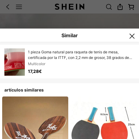
Similar
1 pieza Goma natural para raqueta de tenis de mesa,
certificada por la ITTF, con 2,2 mm de grosor, 38 grados de
dureza, gran rebote y buena elasticidad para un control
Multicolor
estable de la pelota
17,28€
artículos similares