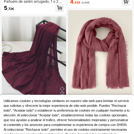
4
Pañuelo de satén arrugado, 1 o 2 pa
,42€
4,44€
color, chal liso, toalla de playa lisa,
quetes, sin caja de regalo incluida
5
uso diario conservador y casual
,72€
1 pieza Hiyab de mujer liso y modes
Utilizamos cookies y tecnologías similares en nuestro sitio web para brindar el servicio
to, chal de playa de unicolor y suav
17 Left
que solicitas y ofrecerte la mejor experiencia de sitio web posible. Puedes "Rechazar
1 pieza Pañuelo de muje
Almacén UE
e, pañuelo casual para uso diario, a
r de unicolor de gasa con perlas fals
todo", "Aceptar todo" o establecer tu preferencia de cookies en cualquier momento a tu
4
5
ccesorios de abaya, ropa velada, a
,53€
-1%
4,58€
,08€
as, adecuado para uso diario, acces
elección. Al seleccionar "Aceptar todo", estableceremos todas las cookies opcionales,
ccesorios de playa
orio de ropa Abaya de otoño/inviern
que nos ayudan a analizar el tráfico, ofrecer funcionalidades mejoradas y personalizar
o
el contenido y los anuncios para complementar tu experiencia de compra con SHEIN.
Al seleccionar "Rechazar todo", permites el uso de cookies estrictamente necesarias