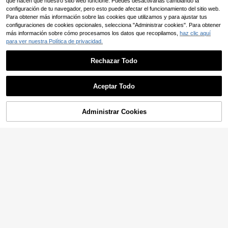
que hacen que nuestro sitio web funcione. Puedes desactivarlas cambiando la
configuración de tu navegador, pero esto puede afectar el funcionamiento del sitio web.
Para obtener más información sobre las cookies que utilizamos y para ajustar tus
configuraciones de cookies opcionales, selecciona "Administrar cookies". Para obtener
más información sobre cómo procesamos los datos que recopilamos,
haz clic aquí
para ver nuestra Política de privacidad.
Rechazar Todo
Aceptar Todo
10
Administrar Cookies
AÑADIR A LA BOLSA
Ahorro de 0,01€
28
Bufanda chal con borlas de unicolo
runhehe
r, regalo de viaje, bufanda con nudo
4
1 pieza Bufanda de cachemira de u
,85€
de bambú de unicolor para mujer 1
nicolor minimalista para mujer, chal
24 Left
pieza
versátil y casual con flecos, abrigo
6
de moda resistente al frío, adecuad
,55€
6,56€
o para uso diario