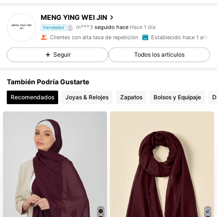
1.1K Seguidores
4,89
MENG YING WEI JIN
m***3
seguido hace
Hace 1 día
Vendedor
s***3
está navegando
1.1K Seguidores
4,89
Clientes con alta tasa de repetición
Establecido hace 1 año
Seguir
Todos los artículos
1.1K Seguidores
4,89
También Podría Gustarte
Recomendados
Joyas & Relojes
Zapatos
Bolsos y Equipaje
D
1.1K Seguidores
4,89
1.1K Seguidores
4,89
1.1K Seguidores
4,89
1.1K Seguidores
4,89