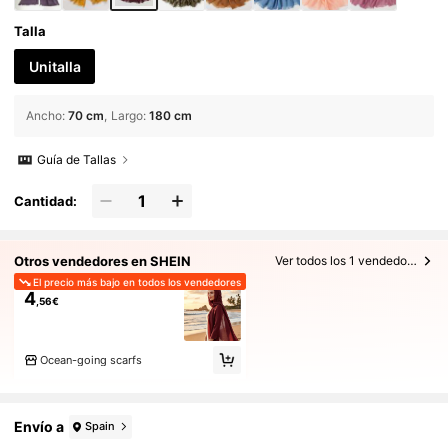
Talla
Unitalla
Ancho
:
70 cm
Largo
:
180 cm
Guía de Tallas
Cantidad:
Otros vendedores en SHEIN
Ver todos los 1 vendedores
El precio más bajo en todos los vendedores
4
,56€
Ocean-going scarfs
Envío a
Spain