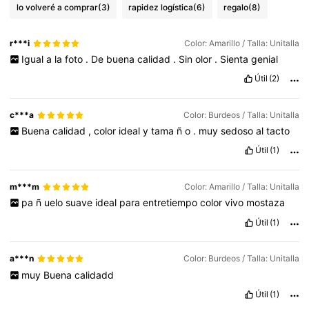
lo volveré a comprar
(3)
rapidez logística
(6)
regalo
(8)
r***i
Color: Amarillo / Talla: Unitalla
Igual
a
la
foto
.
De
buena
calidad
.
Sin
olor
.
Sienta
genial
Útil
(2)
c***a
Color: Burdeos / Talla: Unitalla
Buena
calidad
,
color
ideal
y
tama
ñ
o
.
muy
sedoso
al
tacto
Útil
(1)
m***m
Color: Amarillo / Talla: Unitalla
pa
ñ
uelo
suave
ideal
para
entretiempo
color
vivo
mostaza
Útil
(1)
a***n
Color: Burdeos / Talla: Unitalla
muy
Buena
calidadd
Útil
(1)