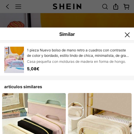
Similar
1 pieza Nuevo bolso de mano retro a cuadros con contraste
de color y bordado, estilo lindo de chica, minimalista, de gran
capacidad, bolsa para lápices, bolsa de papelería,
Casa pequeña con molduras de madera en forma de hongo.
organizador de herramientas de maquillaje, accesorio de
5,08€
escritorio de alta calidad, regalo del Día de San Valentín,
regalo para estudiantes, útiles escolares
artículos similares