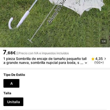
1/4
7
,68€
Precio con IVA e impuestos incluidos
1 pieza Sombrilla de encaje de tamaño pequeño tall
4,35
a grande nueva, sombrilla nupcial para boda, s
(100+)
ombrilla decorativa, adecuada para estudio fot
ográfico, boda, fiesta, regalo
Tipo De Estilo
A
Talla
Unitalla