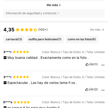
Ver más
Información de seguridad y contactos
4,35
(100+)
Ver más
carnaval
(3)
outfits para festivales
(1)
como en las fotos
(6)
3***r
Color: Blanco / Tipo de Estilo: A / Talla: Unitalla
Muy
buena
calidad
.
Exactamente
como
en
la
foto
.
Útil
(1)
3***r
Color: Blanco / Tipo de Estilo: A / Talla: Unitalla
Espectacular
.
Las
hay
de
varios
tama
ñ
os
.
Útil
(2)
D***s
Color: Blanco / Tipo de Estilo: A / Talla: Unitalla
es
peque
ñ
ito
pero
muy
bonito
!!