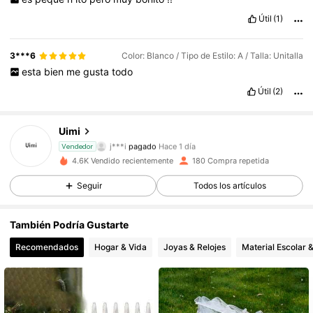
Útil
(1)
3***6
Color: Blanco / Tipo de Estilo: A / Talla: Unitalla
esta
bien
me
gusta
todo
Útil
(2)
Uimi
124 Seguidores
4,58
j***i
pagado
Hace 1 día
Vendedor
4.6K Vendido recientemente
180 Compra repetida
124 Seguidores
4,58
Seguir
Todos los artículos
También Podría Gustarte
124 Seguidores
4,58
Recomendados
Hogar & Vida
Joyas & Relojes
Material Escolar &
124 Seguidores
4,58