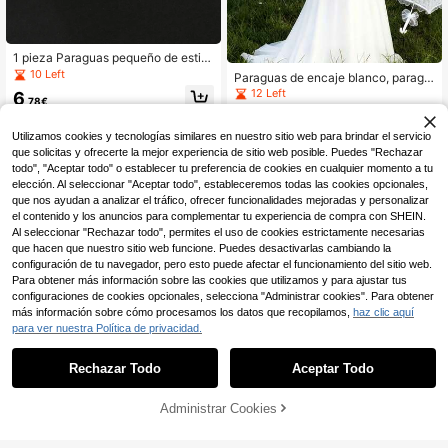
1 pieza Paraguas pequeño de estilo
retro con encaje, patrón elegante d
10 Left
Paraguas de encaje blanco, paragu
e rosas, accesorio de fotografía par
as de encaje pequeño vintage, para
12 Left
6
a bodas y fiestas, accesorio para el
,78€
guas de boda estilo europeo, decor
Día de San Valentín
2
ación para ceremonia de boda al air
,38€
e libre, para actuaciones de baile. A
Utilizamos cookies y tecnologías similares en nuestro sitio web para brindar el servicio
decuado para decoraciones de fiest
que solicitas y ofrecerte la mejor experiencia de sitio web posible. Puedes "Rechazar
as de cumpleaños, accesorios de b
todo", "Aceptar todo" o establecer tu preferencia de cookies en cualquier momento a tu
oda vintage, decoración de bodas,
elección. Al seleccionar "Aceptar todo", estableceremos todas las cookies opcionales,
accesorios fotográficos, regalos del
que nos ayudan a analizar el tráfico, ofrecer funcionalidades mejoradas y personalizar
Día de la Madre, decoración de jard
ín, verano, playa, artículos esencial
el contenido y los anuncios para complementar tu experiencia de compra con SHEIN.
es de viaje, temporada de graduaci
Al seleccionar "Rechazar todo", permites el uso de cookies estrictamente necesarias
ón. Paraguas / Paraguas compacto
que hacen que nuestro sitio web funcione. Puedes desactivarlas cambiando la
/ Paraguas de viaje / Paraguas a pr
configuración de tu navegador, pero esto puede afectar el funcionamiento del sitio web.
ueba de viento / Paraguas plegable
Para obtener más información sobre las cookies que utilizamos y para ajustar tus
/ Paraguas de lluvia / Paraguas aut
configuraciones de cookies opcionales, selecciona "Administrar cookies". Para obtener
omático / Paraguas UV / Paraguas
más información sobre cómo procesamos los datos que recopilamos,
haz clic aquí
de sol / Paraguas
para ver nuestra Política de privacidad.
Rechazar Todo
Aceptar Todo
Administrar Cookies
AÑADIR A LA BOLSA
1 pieza Paraguas blanc
Almacén UE
o vintage creativo en blanco para m
1 pieza Paraguas de encaje blanco