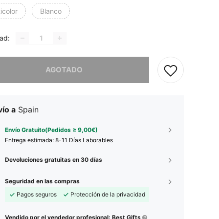
icolor
Blanco
ad:
imos, este producto está agotado.
AGOTADO
ío a
Spain
Envío Gratuito(Pedidos ≥ 9,00€)
Entrega estimada:
8-11 Días Laborables
Devoluciones gratuitas en 30 días
Seguridad en las compras
Pagos seguros
Protección de la privacidad
Vendido por el vendedor profesional: Best Gifts