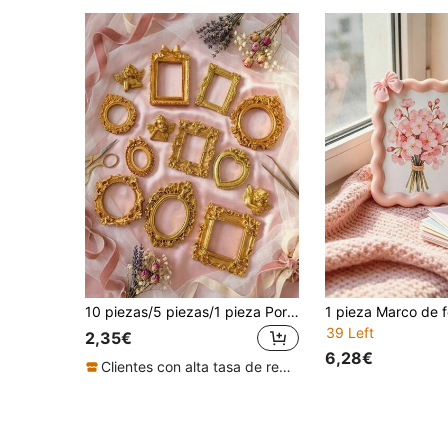
10 piezas/5 piezas/1 pieza Portafotos mini de estilo europeo vintage dorado, accesorios para fotografía de joyería, decoración de collares, accesorios de fondo para fotografía de joyería/Marco de fotos decorativo colgante/Marco de fotos decorativo
39 Left
2,35€
6,28€
Clientes con alta tasa de repetición