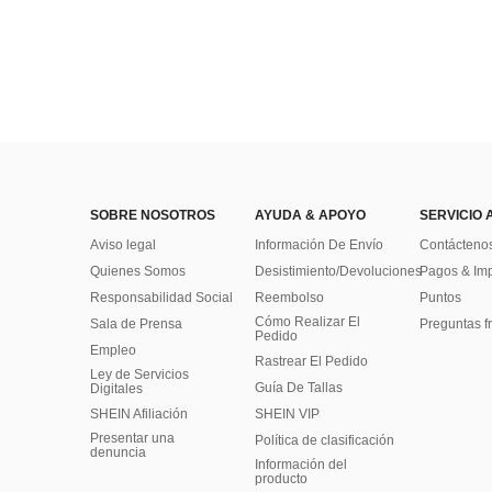
SOBRE NOSOTROS
AYUDA & APOYO
SERVICIO 
Aviso legal
Información De Envío
Contácteno
Quienes Somos
Desistimiento/Devoluciones
Pagos & Im
Responsabilidad Social
Reembolso
Puntos
Cómo Realizar El
Sala de Prensa
Preguntas f
Pedido
Empleo
Rastrear El Pedido
Ley de Servicios
Guía De Tallas
Digitales
SHEIN Afiliación
SHEIN VIP
Presentar una
Política de clasificación
denuncia
​Información del
producto