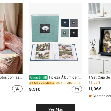
1 pieza Marco de fotos con lazo ondulado lindo, marco de decoración de escritorio con arte floral estético, soporte de fotos con forma de nube de color macaron suave, adorno de escritorio de estilo bohemio para hogar y oficina, accesorio de decoración para dormitorio, sala de estar y dormitorio universitario, regalo ideal para niñas y mujeres
1 pieza Álbum de fotos minimalista de lino creativo de 6 pulgadas y 200 páginas con bolsillo, adecuado para almacenamiento de fotos, regalo de cumpleaños y graduación
Almacén UE
18 Left
en ABS Álbumes de fotos
#7 Más vendidos
11,96€
9,51€
Ver Más