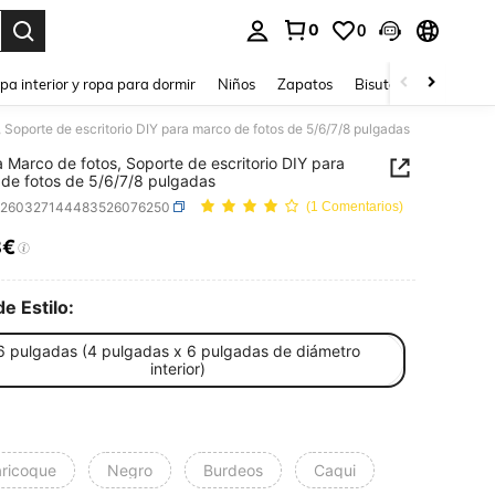
0
0
ar. Press Enter to select.
pa interior y ropa para dormir
Niños
Zapatos
Bisutería Y Accesorio
, Soporte de escritorio DIY para marco de fotos de 5/6/7/8 pulgadas
a Marco de fotos, Soporte de escritorio DIY para
de fotos de 5/6/7/8 pulgadas
h260327144483526076250
(1 Comentarios)
8€
ICE AND AVAILABILITY
de Estilo:
6 pulgadas (4 pulgadas x 6 pulgadas de diámetro
interior)
aricoque
Negro
Burdeos
Caqui