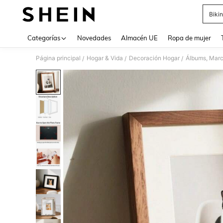
Bikin
Use up 
Categorías
Novedades
Almacén UE
Ropa de mujer
Página principal
Hogar & Vida
Decoración Hogar
Álbums, Marc
/
/
/