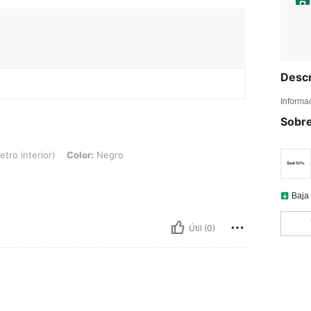
Descr
Informa
Sobre
ior), Color: Negro
tro interior)
Color:
Negro
Baja
Útil (0)