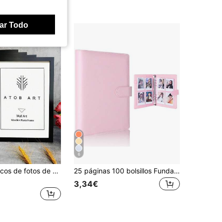
ar Todo
6
Juego de marcos de fotos de madera falsa, marcos de arte impresos de varios tamaños, marcos de decoración de pared y escritorio para fondo de pared de fotos, marcos de decoración de pared universales de 10*15cm, 20*25cm y tamaño A4. Decoración de pared de arte para el hogar, marcos de almacenamiento de fotos, regalos conmemorativos de vacaciones, regalos de cumpleaños, regalos de graduación.
25 páginas 100 bolsillos Fundas para carpeta de anillas A5, Fundas para tarjetas de fotos de 2.5x3.5 pulgadas, Protectores de página de 4 bolsillos a doble cara, Fundas ultra claras para tarjetas coleccionables
3,34€