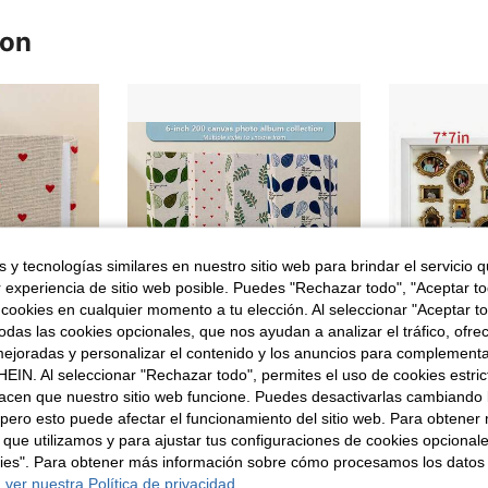
ron
 y tecnologías similares en nuestro sitio web para brindar el servicio qu
r experiencia de sitio web posible. Puedes "Rechazar todo", "Aceptar t
 cookies en cualquier momento a tu elección. Al seleccionar "Aceptar to
das las cookies opcionales, que nos ayudan a analizar el tráfico, ofre
ejoradas y personalizar el contenido y los anuncios para complementa
EIN. Al seleccionar "Rechazar todo", permites el uso de cookies estri
acen que nuestro sitio web funcione. Puedes desactivarlas cambiando 
#2 Más vendid
o a clases, útiles escolares, álbum de fotos, forma de corazón, regalo de Navidad y Año Nuevo, álbum de fotos de boda, álbum de fotos del Día de San Valentín
Álbum de fotos de lino de 6 pulgadas con capacidad para 200 fotos, cubierta decorativa de tela estampada, libro de recuerdos familiares y de viaje con cubierta de lino, álbum de fotos de 6 pulgadas con 200 bolsillos, libro de fotos con diseños lindos para recuerdos familiares y diarios
39 Left
pero esto puede afectar el funcionamiento del sitio web. Para obtener
en ABS Álbumes de fotos
#3 Más vendidos
#2 Más vendid
#2 Más vendid
)
 que utilizamos y para ajustar tus configuraciones de cookies opcional
39 Left
39 Left
2,25€
13,50€
kies". Para obtener más información sobre cómo procesamos los datos
#2 Más vendid
 ver nuestra Política de privacidad.
39 Left