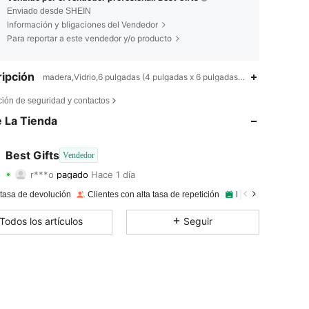
Enviado desde SHEIN
Información y bligaciones del Vendedor
Para reportar a este vendedor y/o producto
ipción
madera,Vidrio,6 pulgadas (4 pulgadas x 6 pulgadas de diámetro interi
4,89
4
2K
ción de seguridad y contactos
 La Tienda
4,89
4
2K
Best Gifts
4,89
4
2K
Vendedor
r***o
pagado
Hace 1 día
t***4
seguido hace
Hace 1 día
4,89
4
2K
 tasa de devolución
Clientes con alta tasa de repetición
Establecido hace 1
4,89
4
2K
Todos los artículos
Seguir
4,89
4
2K
4,89
4
2K