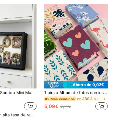
Ahorro de 0,02€
1 Set Caja de Sombra Mini Museo DIY - Celebra Tus Recuerdos Preciados de Una Manera Única, Kit de Marco de Caja de Sombra con Exhibición de Fotos Personalizable y Figuras en Miniatura, Decoración de Recuerdo Único Personalizado.
1 pieza Álbum de fotos con insertos en forma de corazón rojo de 100 hojas, álbum conmemorativo para familia, amigos y parejas, decoración del hogar, 6x6 pulgadas, suministros para el hogar. Álbum de fotos con insertos 6x6/4x6, álbum conmemorativo para familia, amigos y parejas-Libro de recuerdos de boda romántica y aniversario, regalo de decoración del hogar estilo vintage, libro de recuerdos de boda para parejas, familia y amigos-Álbum de recortes de amor, también disponible en opciones de película de tarjeta de color aleatorio, suministros para álbum de recortes, álbum de recortes, libro, álbum de fotos, K-Pop, carpeta, suministros para álbum de recortes, regalo de cumpleaños, vuelta a la escuela, vuelta a la escuela
en ABS Álbumes de fotos
#2 Más vendidos
5,09€
5,11€
Clientes con alta tasa de repetición