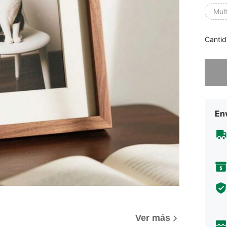
Mult
Cantid
Lo sent
Env
Ver más