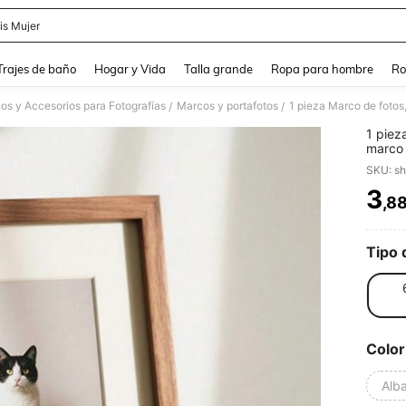
is Mujer
and down arrow keys to navigate search Búsqueda Reciente and Buscar y Encontr
Trajes de baño
Hogar y Vida
Talla grande
Ropa para hombre
Ro
os y Accesorios para Fotografías
Marcos y portafotos
1 pieza Marco de fotos
/
/
1 piez
marco 
SKU: s
3
,8
PR
Tipo 
Color
Alb