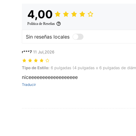
4,00
Política de Reseñas
Sin reseñas locales
r***7
11 Jul,2026
Tipo de Estilo: 6 pulgadas (4 pulgadas x 6 pulgadas de diámetro inter
Tipo de Estilo:
6 pulgadas (4 pulgadas x 6 pulgadas de diáme
niceeeeeeeeeeeeeeeeee
Traducir