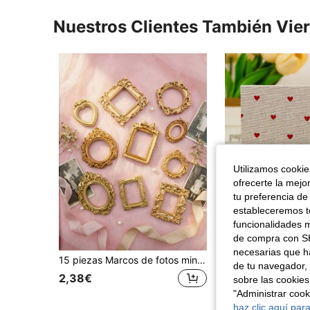
Nuestros Clientes También Vie
Utilizamos cookies
ofrecerte la mejo
tu preferencia de
estableceremos to
funcionalidades m
de compra con SH
necesarias que h
15 piezas Marcos de fotos mini vintage dorados, serie barroca de marcos de fotos de resina hueca, marcos de fotos decorativos DIY, decoración de escultura de micro paisaje, accesorios decorativos
1 pieza Álbum de fotos de 100 páginas con portada de tela de 6 pulgadas, páginas interiores de alta transparencia con funda de cuero, empaque de plástico, álbum de recortes, temporada de regres
-1%
de tu navegador, 
2,38€
(1000+
sobre las cookies
4,63€
4,68€
"Administrar coo
haz clic aquí para