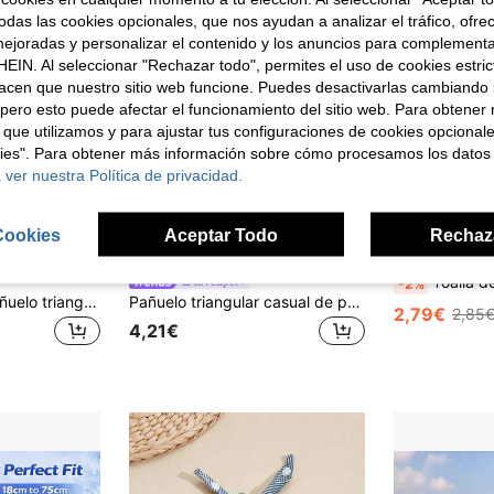
das las cookies opcionales, que nos ayudan a analizar el tráfico, ofre
ejoradas y personalizar el contenido y los anuncios para complementa
EIN. Al seleccionar "Rechazar todo", permites el uso de cookies estri
acen que nuestro sitio web funcione. Puedes desactivarlas cambiando 
pero esto puede afectar el funcionamiento del sitio web. Para obtener
 que utilizamos y para ajustar tus configuraciones de cookies opcional
kies". Para obtener más información sobre cómo procesamos los datos
 ver nuestra Política de privacidad.
Cookies
Aceptar Todo
Rechaz
13
Toalla de compresión de hielo refrescante de verano, adecuada para perros y gatos pequeños, medianos y grandes
loveupet
-2%
PETSIN 1 pieza Pañuelo triangular ajustable para mascotas perros y gatos, lavable, tipo bandana, collar, babero, decoración para el cuello de gatos, disfraz para fiestas de cumpleaños
Pañuelo triangular casual de poliéster para mascotas, con lindo diseño de perro, suministros para mascotas, accesorios para perros, accesorios para gatos. Adecuado para gatos y perros pequeños y medianos para uso al aire libre y diario (no apto para perros grandes).
2,79€
2,85
4,21€