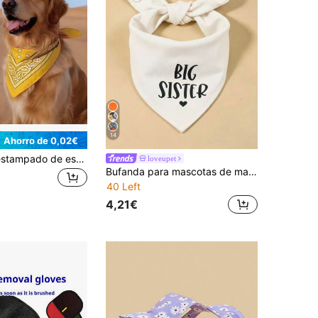
14
Ahorro de 0,02€
Pañuelo con estampado de estilo occidental para mascotas, pañuelo y accesorio para la cabeza ajustable con flor de anacardo, adecuado para perros y gatos pequeños, ropa para mascotas para cosplay, accesorios para fotos y uso diario, pañuelo para perro/babero para perro/bufanda para perro
loveupet
Bufanda para mascotas de material de poliéster, cómoda y suave con estampado de dibujos animados, adecuada para gatos y perros para uso en interiores o exteriores
40 Left
4,21€