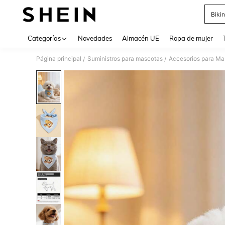
Bikin
Use up 
Categorías
Novedades
Almacén UE
Ropa de mujer
Página principal
Suministros para mascotas
Accesorios para Ma
/
/