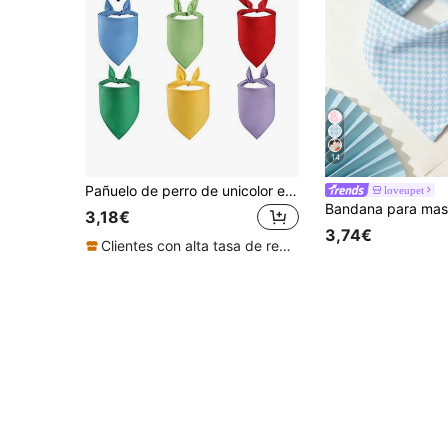
14
Pañuelo de perro de unicolor en blanco, pañuelo DIY, babero triangular lavable y resistente con transferencia de calor, adecuado para cachorros y mascotas, regalo de cumpleaños/fiesta personalizado y divertido
loveupet
3,18€
3,74€
Clientes con alta tasa de repetición