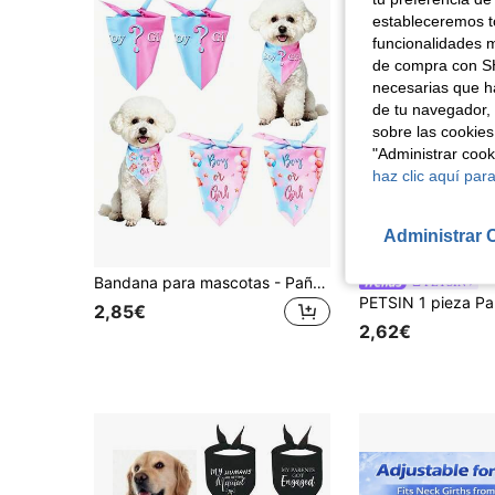
estableceremos to
funcionalidades m
de compra con SH
necesarias que h
de tu navegador, 
sobre las cookies
"Administrar coo
haz clic aquí para
Administrar 
Bandana para mascotas - Pañuelo triangular con temática de género rosa y azul, adecuado para fotografía y decoración de fiestas de mascotas
PETSIN
2,85€
2,62€