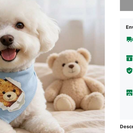
Env
Descr