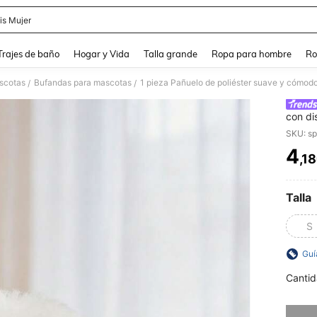
is Mujer
and down arrow keys to navigate search Búsqueda Reciente and Buscar y Encontr
Trajes de baño
Hogar y Vida
Talla grande
Ropa para hombre
Ro
scotas
Bufandas para mascotas
/
/
con di
interi
SKU: s
4
,1
PR
Talla
S
Guí
Cantid
Lo sent