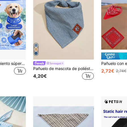
Pañuelo de enfriamiento súper absorbente de PVA para perros de la marca Paws Sauvy - Enfriamiento instantáneo, transpirable y ajuste cómodo (adecuado para tamaños de cuello de 18-70 cm), ideal para una experiencia cómoda al aire libre en verano
loveupet
Pañuelo de mascota de poliéster casual a rayas de denim con estampado de huellas y patrón lindo de perro, adecuado para gatos y perros pequeños y medianos para uso al aire libre y diario, suministros para mascotas (no apto para perros grandes)
2,72€
2,74€
4,20€