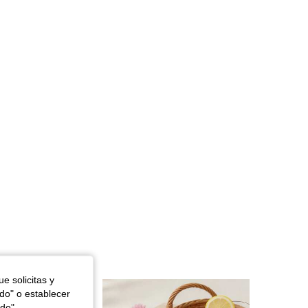
4,86
397
7.6K
4,86
397
7.6K
4,86
397
7.6K
e solicitas y
odo" o establecer
do",