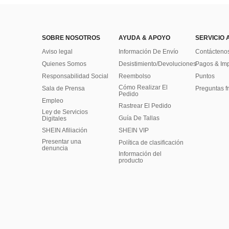
SOBRE NOSOTROS
AYUDA & APOYO
SERVICIO 
Aviso legal
Información De Envío
Contácteno
Quienes Somos
Desistimiento/Devoluciones
Pagos & Im
Responsabilidad Social
Reembolso
Puntos
Cómo Realizar El
Sala de Prensa
Preguntas f
Pedido
Empleo
Rastrear El Pedido
Ley de Servicios
Guía De Tallas
Digitales
SHEIN Afiliación
SHEIN VIP
Presentar una
Política de clasificación
denuncia
​Información del
producto