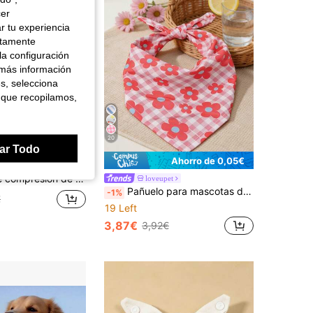
cer
r tu experiencia
ctamente
la configuración
 más información
es, selecciona
 que recopilamos,
20
ar Todo
Ahorro de 0,06€
Ahorro de 0,05€
, pañuelo para el cuello y collar con sello adhesivo, enfriamiento instantáneo para viajes al aire libre y deportes, equipo de enfriamiento para mascotas lavable a máquina, esencial para vacaciones en clima cálido
loveupet
Pañuelo para mascotas de poliéster con estampado floral a cuadros rosa, babero para babas, diseño de cachorro feliz, adecuado para gatos, perros y otras mascotas pequeñas a medianas (Bichón, Teddy), adecuado para juegos en interiores o exteriores todo el año, no apto para razas de perros grandes
-1%
€
19 Left
3,87€
3,92€