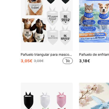
Pañuelo triangular para mascotas, pañuelo para perro o gato, Patrón: Mi humano se está casando, ella dijo que sí, adecuado para fiestas, bodas y eventos
3,05€
3,18€
3,08€