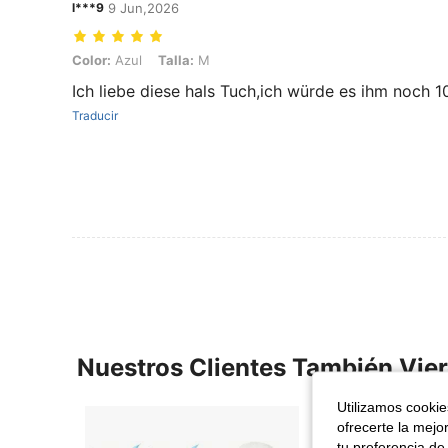
l***9
9 Jun,2026
Color: Azul, Talla: M
Color:
Azul
Talla:
M
Ich liebe diese hals Tuch,ich würde es ihm noch 
Traducir
Nuestros Clientes También Vie
Utilizamos cookies
ofrecerte la mejo
tu preferencia de