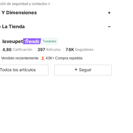
ción de seguridad y contactos
4,86
397
7.6K
s Y Dimensiones
 La Tienda
4,86
397
7.6K
loveupet
Vendedor
4,86
397
7.6K
Calificación
Artículos
Seguidores
a***o
pagado
Hace 1 día
 Vendido recientemente
43K+ Compra repetida
4,86
397
7.6K
Todos los artículos
Seguir
4,86
397
7.6K
4,86
397
7.6K
4,86
397
7.6K