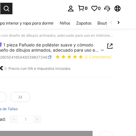
0
0
ar. Press Enter to select.
pa interior y ropa para dormir
Niños
Zapatos
Bisutería Y Accesorio
1 pieza Pañuelo de poliéster suave y cómodo con diseño de dibujos animados, adecuado para uso en interiores y exteriores de gatos y perros
1 pieza Pañuelo de poliéster suave y cómodo
seño de dibujos animados, adecuado para uso en
ores y exteriores de gatos y perros
p260504165448339837346
(1 Comentarios)
8€
ICE AND AVAILABILITY
Precio con IVA e impuestos incluidos
M
a de Tallas
ad:
imos, este producto está agotado.