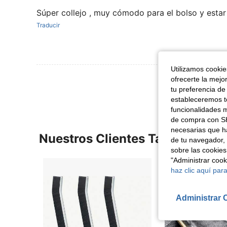
Súper collejo , muy cómodo para el bolso y estar 
Traducir
Utilizamos cookies
Ver Más Re
ofrecerte la mejo
tu preferencia de
estableceremos to
funcionalidades m
de compra con SH
necesarias que h
Nuestros Clientes También Vie
de tu navegador, 
sobre las cookies
"Administrar coo
haz clic aquí para
Administrar 