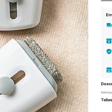
Env
Descr
Informa
Talla