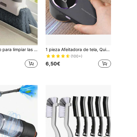
1 pieza Cepillo para limpiar las ranuras de las ventanas, cepillo 2 en 1 desmontable para ranuras de ventanas y puertas, herramienta de limpieza de ventanas de vidrio, cepillo para ranuras, herramienta de limpieza de ventanas, regalo para el Día de San Valentín, San Valentín, boda, cumpleaños
1 pieza Afeitadora de tela, Quitapelusas eléctrico, Depilador de suéter recargable por USB, Quitapelusas eléctrico, Pantalla LED, Quitapelusas, Quitapelusas, Quitapelusas portátil, Adecuado para ropa, ropa de cama, muebles, alfombras, sofás, artículos de limpieza, herramientas de limpieza
(100+)
6,50€