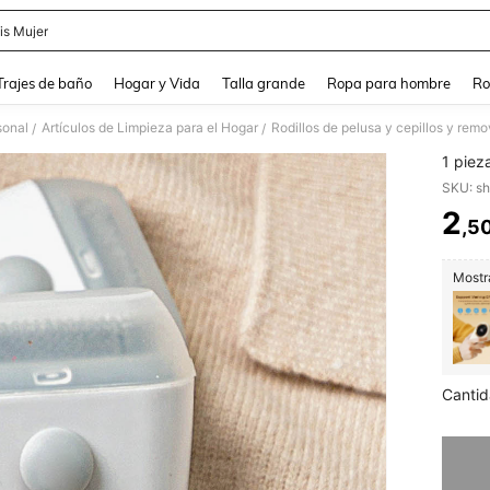
is Mujer
and down arrow keys to navigate search Búsqueda Reciente and Buscar y Encontr
Trajes de baño
Hogar y Vida
Talla grande
Ropa para hombre
Ro
sonal
Artículos de Limpieza para el Hogar
Rodillos de pelusa y cepillos y rem
/
/
1 pieza
SKU: s
2
,5
PR
Mostra
Cantid
Lo sent