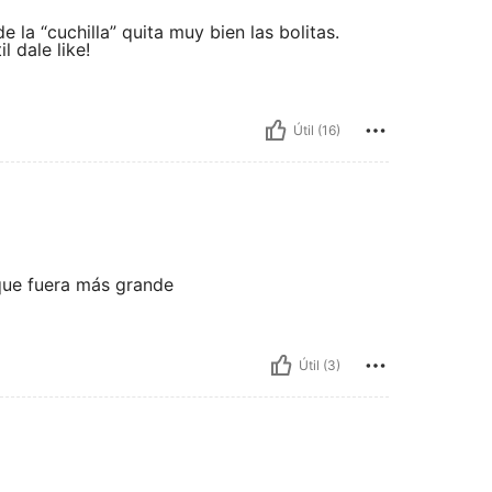
 la “cuchilla” quita muy bien las bolitas.
 dale like!
Útil (16)
que fuera más grande
Útil (3)