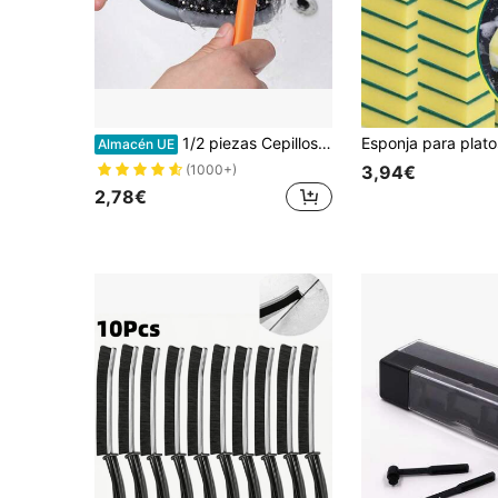
1/2 piezas Cepillos de limpieza para peines, cepillo con cerdas y cojín de aire, limpiador reutilizable de rodillo para peines, herramienta para el peinado, cocina, baño, hogar, artículos para el hogar
Almacén UE
3,94€
(1000+)
2,78€