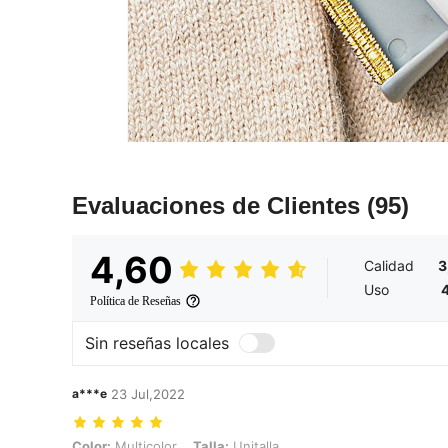
Evaluaciones de Clientes
(95)
4,60
Calidad
3
Uso
4
Política de Reseñas
Sin reseñas locales
a***e
23 Jul,2022
Color: Multicolor, Talla: Unitalla
Color:
Multicolor
Talla:
Unitalla