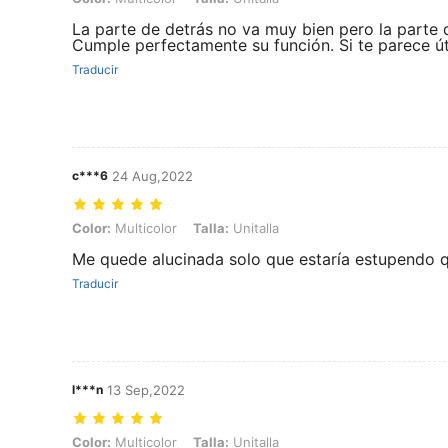
La parte de detrás no va muy bien pero la parte de
Cumple perfectamente su función. Si te parece útil
Traducir
c***6
24 Aug,2022
Color: Multicolor, Talla: Unitalla
Color:
Multicolor
Talla:
Unitalla
Me quede alucinada solo que estaría estupendo 
Traducir
l***n
13 Sep,2022
Color: Multicolor, Talla: Unitalla
Color:
Multicolor
Talla:
Unitalla