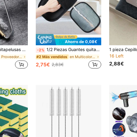
Ahorro de 0,08€
ina la pelusa de la ropa, sofá, alfombra, manta y pelo de mascotas
1/2 Piezas Guantes quitapelos antiestáticos para mascotas, cepillo de doble cara para desenredar, cepillo quitapelos para gatos - Guantes de aseo de doble cara, adecuados para muebles, asientos de coche, alfombras, ropa de cama | Reutilizables, lavables a máquina, para gatos y perros que se mudan | Diseño de malla negra, elimina el pelo de manera efectiva, herramienta quitapelos para mascotas, limpiador de muebles, material duradero
-2%
16 Left
en Proveedores de productos de limpieza para el ho
en Multicolor Rodillos, cepillos y quitapelusas
#2 Más vendidos
2,88€
2,75€
2,83€