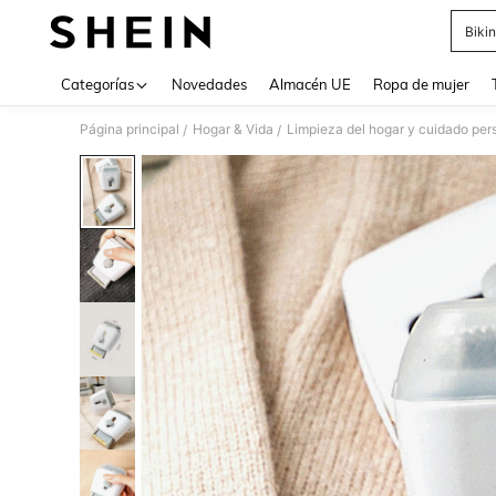
Bikin
Use up 
Categorías
Novedades
Almacén UE
Ropa de mujer
Página principal
Hogar & Vida
Limpieza del hogar y cuidado per
/
/