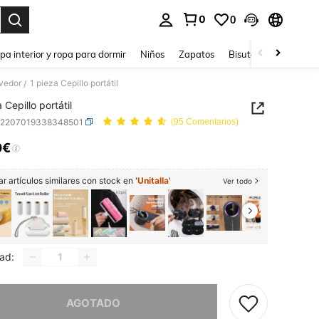
0
0
ar. Press Enter to select.
pa interior y ropa para dormir
Niños
Zapatos
Bisutería Y Accesorio
ovedor
1 pieza Cepillo portátil
/
 Cepillo portátil
h2207019338348501
(95 Comentarios)
0€
ICE AND AVAILABILITY
r artículos similares con stock en '
Unitalla
'
Ver todo
ad:
imos, este producto está agotado.
AGOTADO