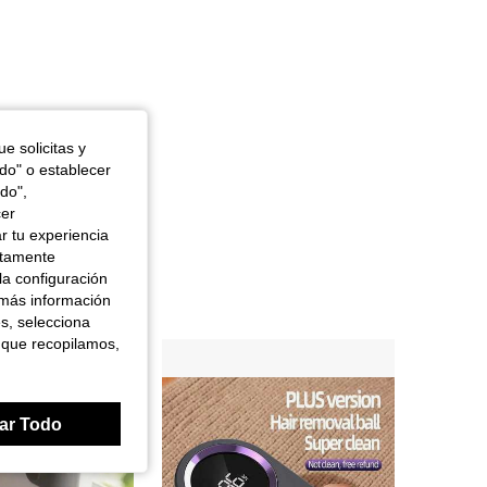
e solicitas y
odo" o establecer
do",
cer
r tu experiencia
ctamente
la configuración
 más información
es, selecciona
 que recopilamos,
ar Todo