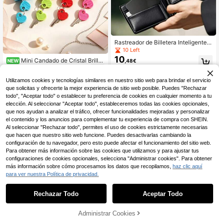
Rastreador de Billetera Inteligente c
on Tarjeta Compatible con Teléfono
10 Left
Apple, Localizador de Artículos Rec
10
Mini Candado de Cristal Brilla
,48€
NEW
argable, Localizador GPS, Localiza
4
nte - Candado de Metal Mini con 2
dor de Equipaje con Tarjeta, Compa
,53€
Llaves, Candado de Metal con Patr
tible con la Función "Find My Phon
Utilizamos cookies y tecnologías similares en nuestro sitio web para brindar el servicio
ón de Corazón, Sin Montaje Requer
e" de IOS, Soporta Carga Inalámbric
ido, Candado de Equipaje, Candado
que solicitas y ofrecerte la mejor experiencia de sitio web posible. Puedes "Rechazar
a, Rango Efectivo de 164 Pies, Ade
de Casillero, Candado de Equipaje
todo", "Aceptar todo" o establecer tu preferencia de cookies en cualquier momento a tu
cuado para Billetera, Bolso, Pasapo
Pequeño, Candado de Maleta, Can
rte, Coche, Etc.
elección. Al seleccionar "Aceptar todo", estableceremos todas las cookies opcionales,
dado de Metal con Llave, Adecuad
que nos ayudan a analizar el tráfico, ofrecer funcionalidades mejoradas y personalizar
o para Equipaje, Casillero de Gimna
el contenido y los anuncios para complementar tu experiencia de compra con SHEIN.
sio, Estuche de Lápices, Mochila, M
Al seleccionar "Rechazar todo", permites el uso de cookies estrictamente necesarias
aleta y Gabinete de Almacenamient
que hacen que nuestro sitio web funcione. Puedes desactivarlas cambiando la
o, Juego de Combinación de Aula d
e Gimnasio Escolar, Mochila de Viaj
configuración de tu navegador, pero esto puede afectar el funcionamiento del sitio web.
e, Regreso a la Escuela, Accesorios
Para obtener más información sobre las cookies que utilizamos y para ajustar tus
de Viaje, Casillero de Gimnasio Esc
configuraciones de cookies opcionales, selecciona "Administrar cookies". Para obtener
olar, Casillero Deportivo, Valla, Caja
más información sobre cómo procesamos los datos que recopilamos,
haz clic aquí
de Herramientas, Adecuado para Gr
para ver nuestra Política de privacidad.
aduación, Regalo del Día del Maest
ro
1 pieza Bloqueo universal del volan
Rechazar Todo
Aceptar Todo
te del coche - Bloqueo antirrobo co
35 Left
1 pieza de detector portátil anti-esc
n hebilla del cinturón de , incluye 3 l
14
uchas. Cuenta con detección de cá
2 Left
,31€
laves, herramienta de de alta resist
maras ocultas, detección de señale
13
Administrar Cookies
AÑADIR A LA BOLSA
encia para camiones/SUV/furgonet
,61€
s de radiofrecuencia (RF), detecció