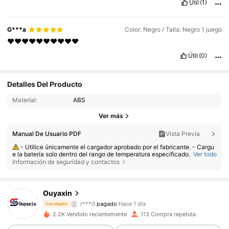
Útil
(1)
recommanderai
sans
h
é
siter
🥰✨
G***a
Color: Negro / Talla: Negro 1 juego
❤️❤️❤️❤️❤️❤️❤️❤️❤️❤️
Útil
(0)
Detalles Del Producto
Material:
ABS
Ver más
Manual De Usuario PDF
Vista Previa
- Utilice únicamente el cargador aprobado por el fabricante. - Cargu
e la batería solo dentro del rango de temperatura especificado.
Ver todo
576 Seguidores
4,42
Información de seguridad y contactos
- Reemplazar la batería por una de tipo incorrecto puede provocar u
n incendio o una explosión. - Arrojar la batería al fuego o a un horno cali
ente, o aplastarla o cortarla, puede provocar una explosión. - Dejar la b
atería en condiciones de calor extremo o baja presión atmosférica pued
e provocar una explosión o la fuga de líquido o gas inflamable.
Ouyaxin
576 Seguidores
4,42
r***0
pagado
Hace 1 día
Vendedor
2.2K Vendido recientemente
113 Compra repetida
576 Seguidores