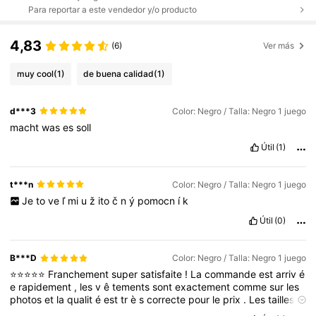
Para reportar a este vendedor y/o producto
4,83
(6)
Ver más
muy cool
(1)
de buena calidad
(1)
d***3
Color: Negro / Talla: Negro 1 juego
macht
was
es
soll
Útil
(1)
t***n
Color: Negro / Talla: Negro 1 juego
Je
to
ve
ľ
mi
u
ž
ito
č
n
ý
pomocn
í
k
Útil
(0)
B***D
Color: Negro / Talla: Negro 1 juego
⭐️⭐️⭐️⭐️⭐️
Franchement
super
satisfaite
!
La
commande
est
arriv
é
e
rapidement
,
les
v
ê
tements
sont
exactement
comme
sur
les
photos
et
la
qualit
é
est
tr
è
s
correcte
pour
le
prix
.
Les
tailles
correspondent
bien
et
les
finitions
sont
jolies
.
Je