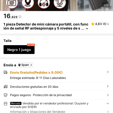
1/11
16
,62€
1 pieza Detector de mini cámara portátil, con func
4,83
(
6
)
ión de señal RF antiespionaje y 5 niveles de s
ensibilidad, puede detectar cámaras ocultas
y rastreadores GPS, adecuado para automóviles,
casas interiores, hoteles, baños, viajes, oficinas
Talla
y otras escenas, y se puede cargar a través de US
13 left
B. Es pequeño y fácil de transportar, lo cual es mu
Negro 1 juego
y adecuado para proteger la privacidad y la .
Envío a
Spain
Envío Gratuito(Pedidos ≥ 9,00€)
Entrega estimada:
8-11 Días Laborables
Devoluciones gratuitas en 30 días
Pagos seguros · Protección de la privacidad
Vendido por el vendedor profesional: Ouyaxin y
Mercado
enviado por SHEIN
Información y bligaciones del Vendedor