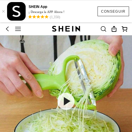
SHEIN App
×
CONSEGUIR
¡ Descarga la APP Ahora !
(1,350)