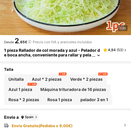
1/20
2
,65€
Precio con IVA y aranceles incluidos
Desde
1 pieza Rallador de col morada y azul - Pelador d
4,94
(
53
)
e boca ancha, conveniente para rallar y pela
r verduras de jardín, utensilio de cocina
Talla
7 left
27 left
Unitalla
Azul * 2 piezas
Verde * 2 piezas
17 left
Azul 1 pieza
Máquina trituradora de 16 piezas
Rosa * 2 piezas
Rosa 1 pieza
pelador 3 en 1
Envío a
Spain
Envío Gratuito(Pedidos ≥ 9,00€)