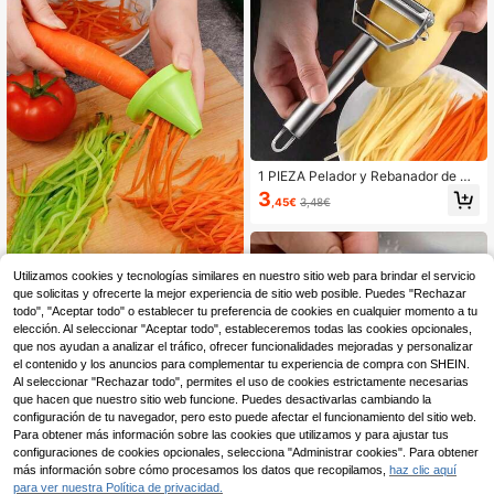
1 PIEZA Pelador y Rebanador de Ac
ero Inoxidable 2 en 1 - Pelador multi
3
,45€
3,48€
usos para verduras y frutas, herrami
enta de cocina integrada, apta para
patatas, pepinos, zanahorias, repoll
o, etc., ideal para barbacoa y cocin
a al aire libre, perfecta para regalos
2/1 pieza Pelador/Cortador de verd
Utilizamos cookies y tecnologías similares en nuestro sitio web para brindar el servicio
de Acción de Gracias y Navidad, he
uras espiral multifuncional - Adecu
#5 Más vendidos
en Acero inoxidable Otras herramientas de cocina
que solicitas y ofrecerte la mejor experiencia de sitio web posible. Puedes "Rechazar
rramientas de preparación de cocin
ado para patatas, zanahorias, rában
todo", "Aceptar todo" o establecer tu preferencia de cookies en cualquier momento a tu
a, rebanadores de verduras, pequeñ
2
os, etc., Decoración de cocina, Acc
,38€
as herramientas de cocina, accesor
elección. Al seleccionar "Aceptar todo", estableceremos todas las cookies opcionales,
esorios de cocina, Suministros de c
ios para autocaravana
que nos ayudan a analizar el tráfico, ofrecer funcionalidades mejoradas y personalizar
ocina, Accesorios del hogar, Sumini
el contenido y los anuncios para complementar tu experiencia de compra con SHEIN.
stros de almacenamiento de cocin
a, Artículos esenciales de camping,
Al seleccionar "Rechazar todo", permites el uso de cookies estrictamente necesarias
Artículos esenciales de vacaciones,
que hacen que nuestro sitio web funcione. Puedes desactivarlas cambiando la
Artículos esenciales de cocina, Dec
configuración de tu navegador, pero esto puede afectar el funcionamiento del sitio web.
oración y accesorios de cocina, Artí
Para obtener más información sobre las cookies que utilizamos y para ajustar tus
culos esenciales del hogar, Artículo
configuraciones de cookies opcionales, selecciona "Administrar cookies". Para obtener
s esenciales de la universidad, Vuel
más información sobre cómo procesamos los datos que recopilamos,
haz clic aquí
ta a la escuela, Decoración del hog
para ver nuestra Política de privacidad.
ar, Artículos esenciales de la famili