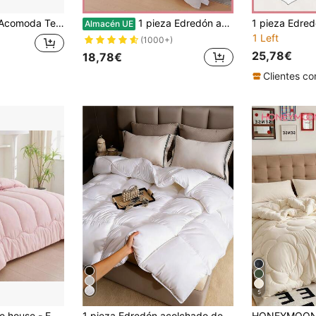
da Textil Edredón/Relleno Nórdico 350gr/m². Relleno Dermoprotector con Tratamiento Aloe Vera, Hipoalergénico y Transpirable con Tacto Plumón para Invierno.
1 pieza Edredón acolchado grueso de tela de poliéster para todos los tamaños | Decoración de dormitorio de unicolor elegante | Acento de ropa de cama con estilo, suave, cálido y esponjoso para todas las estaciones
Almacén UE
1 Left
(1000+)
25,78€
18,78€
5
o, Edredón de Microfibra, Microfibra Suave, Antiácaro, Hipoalergénico, Transpirable, Moderno, Ligero (Sin Cojin)
1 pieza Edredón acolchado de plumón, ultra suave y amigable con la piel, color blanco, adecuado para todas las estaciones, ligero y transpirable, edredón alternativo de plumón, ropa de cama para el hogar, serie de ropa de cama de lujo de hotel, artículo esencial para dormitorios de estudiantes, decoración de habitación, decoración de invierno