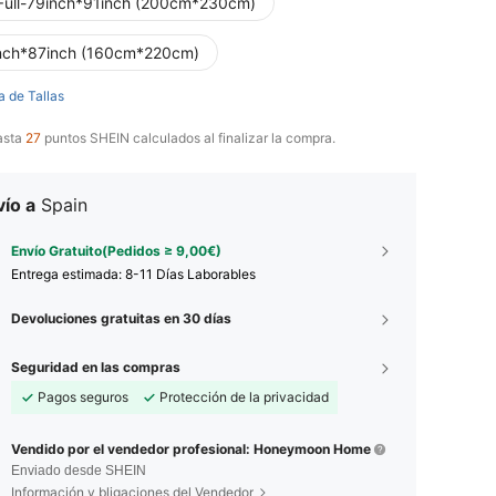
Full-79inch*91inch (200cm*230cm)
nch*87inch (160cm*220cm)
a de Tallas
asta
27
puntos SHEIN calculados al finalizar la compra.
ío a
Spain
Envío Gratuito(Pedidos ≥ 9,00€)
Entrega estimada:
8-11 Días Laborables
Devoluciones gratuitas en 30 días
Seguridad en las compras
Pagos seguros
Protección de la privacidad
Vendido por el vendedor profesional: Honeymoon Home
Enviado desde SHEIN
Información y bligaciones del Vendedor