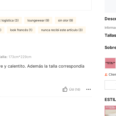
Descr
 logística (3)
loungewear (9)
sin olor (9)
Informa
)
look francés (1)
nunca recibí este artículo (3)
Talla
Sobre
3cm*229cm
alla:
173cm*229cm
 y calentito. Además la talla correspondía
Clien
Útil (16)
ESTI