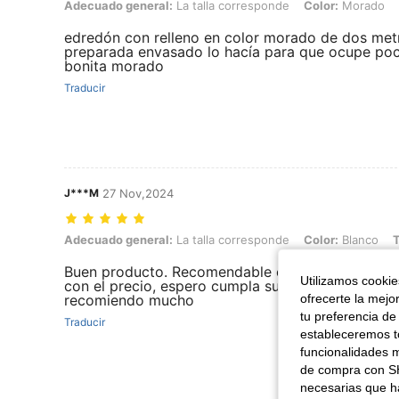
Adecuado general: La talla corresponde, Color: Morado, Talla: 2
Adecuado general:
La talla corresponde
Color:
Morado
edredón con relleno en color morado de dos met
preparada envasado lo hacía para que ocupe poc
bonita morado
Traducir
J***M
27 Nov,2024
Adecuado general: La talla corresponde, Color: Blanco, Talla: 20
Adecuado general:
La talla corresponde
Color:
Blanco
T
Buen producto. Recomendable con excelente cali
Utilizamos cookies
con el precio, espero cumpla su función y dure b
ofrecerte la mejo
recomiendo mucho
tu preferencia de
Traducir
estableceremos to
funcionalidades m
de compra con SH
necesarias que h