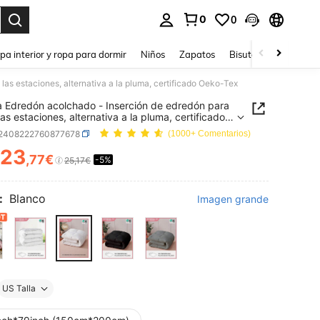
0
0
ar. Press Enter to select.
pa interior y ropa para dormir
Niños
Zapatos
Bisutería Y Accesorio
las estaciones, alternativa a la pluma, certificado Oeko-Tex
a Edredón acolchado - Inserción de edredón para
las estaciones, alternativa a la pluma, certificado
Tex
f2408222760877678
(1000+ Comentarios)
23
,77€
-5%
ICE AND AVAILABILITY
25,17€
:
Blanco
Imagen grande
US Talla