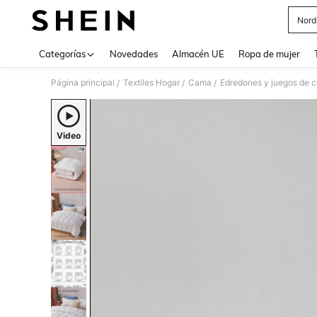
Nord
Use up 
Categorías
Novedades
Almacén UE
Ropa de mujer
Página principal
Textiles Hogar
Cama
Edredones y juegos de 
/
/
/
Video