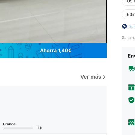
US 
63i
Guí
Gana h
Ahorra 1,40€
Env
)
Ver más
Grande
1%