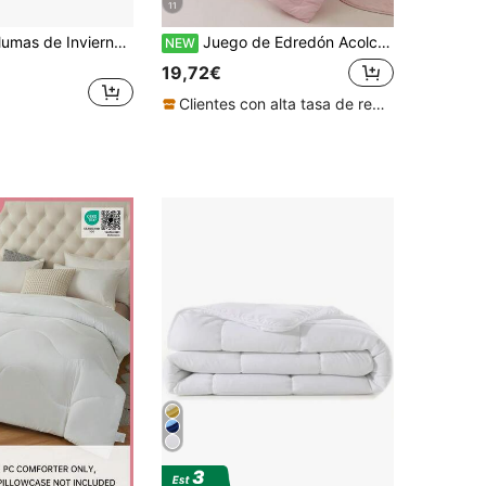
11
Edredón de Plumas de Invierno Engrosado de Lujo - Relleno de Microfibra Ultra Suave, Edredón Acolchado de unicolor, Apto para Todas las Estaciones, Lavable a Máquina - Ideal para Dormitorio, Hotel y Habitación de Huéspedes (Funda de Almohada No Incluida) Regreso a la Escuela; Útiles Escolares, Ropa de Cama para Dormitorio
Juego de Edredón Acolchado Ondulado HONEYMOON de 2/3 Piezas (Edredón Fino de Verano) (Juego de 2 Piezas = 1 Edredón + 1 Funda de Almohada; Juego de 3 Piezas = 1 Edredón + 2 Fundas de Almohada) - Tela 100% Poliéster con Costura de Rejilla, Ligero y Fresco, Suave y Transpirable, Ropa de Cama Alternativa al Plumón, Fundas de Almohada sin Relleno, Lavable a Máquina, Súper Cómodo para el Verano, Adecuado para Quienes Sudan Fácilmente para Mantenerse Frescos - Tamaños T F Q K Adecuados para el Hogar y Dormitorios Escolares, Esencial para la Vuelta a la Escuela, Certificado Oeko-Tex, Rosa
NEW
19,72€
Clientes con alta tasa de repetición