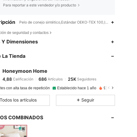
Para reportar a este vendedor y/o producto
ipción
Pelo de conejo sintético,Estándar OEKO-TEX 100,Impresión
ción de seguridad y contactos
4,88
686
25K
s Y Dimensiones
 La Tienda
4,88
686
25K
Honeymoon Home
4,88
686
25K
Calificación
Artículos
Seguidores
l***z
pagado
Hace 1 día
tes con alta tasa de repetición
Establecido hace 1 año
99K+ Vendido reci
4,88
686
25K
Todos los artículos
Seguir
4,88
686
25K
LOS COMBINADOS
4,88
686
25K