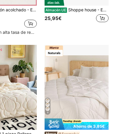
1 pieza Edredón acolchado - Edredón acolchado para todas las estaciones, relleno de edredón alternativo de plumón. Certificado Oeko-Tex
Shoppe house - Edredón de Fibra 170 gr/m2 - Edredón Relleno Nórdica Reversible de Dos Colores - Suave, Transpirable, Ligera, 100% Poliérster
Almacén UE
25,95€
Clientes con alta tasa de repetición
4
Ahorro de 3,85€
HONEYMOON 1 pieza Relleno de edredón esponjoso y cálido con patrón floral para todas las estaciones, edredón alternativo de plumón cómodo como una nube, adecuado para todos los tamaños de cama - Individual, Doble, Queen, King, Certificado Oeko-Tex
Euromoda