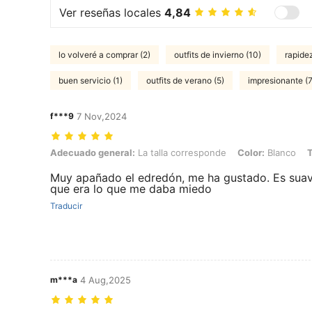
Ver reseñas locales
4,84
lo volveré a comprar (2)
outfits de invierno (10)
rapidez
buen servicio (1)
outfits de verano (5)
impresionante (7
f***9
7 Nov,2024
Adecuado general: La talla corresponde, Color: Blanco, Talla: 17
Adecuado general:
La talla corresponde
Color:
Blanco
T
Muy apañado el edredón, me ha gustado. Es suave
que era lo que me daba miedo
Traducir
m***a
4 Aug,2025