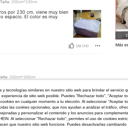
00cm*230cm
Talla:
200cm*230cm
ros por 230 cm. viene muy bien
o espacio. El color es muy
1
Más es
Útil (14)
0cm*200cm
alla:
200cm*200cm
dad y buen relación
 y tecnologías similares en nuestro sitio web para brindar el servicio qu
astante. Lo
r experiencia de sitio web posible. Puedes "Rechazar todo", "Aceptar t
 cookies en cualquier momento a tu elección. Al seleccionar "Aceptar to
das las cookies opcionales, que nos ayudan a analizar el tráfico, ofre
ejoradas y personalizar el contenido y los anuncios para complementa
EIN. Al seleccionar "Rechazar todo", permites el uso de cookies estri
Útil (7)
acen que nuestro sitio web funcione. Puedes desactivarlas cambiando 