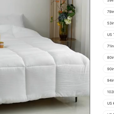
59i
79i
53i
US 
71i
80i
90i
94i
102
US 