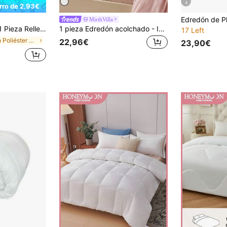
4
rro de 2,93€
MirthVilla
Relleno Nórdico Blanco de Microfibra Tacto Pluma, Edredón Acolchado Antialérgico y Transpirable, Cuatro Gramajes Disponibles de 120/300/400/250+120g, Camas de 90/105/135/150/180 cm - Naturals, Fabricado en España
1 pieza Edredón acolchado - Inserción de edredón para todas las estaciones, alternativa a la pluma, certificado Oeko-Tex
17 Left
en Poliéster Edredones y juegos de cama
22,96€
23,90€