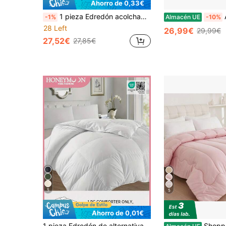
Ahorro de 0,33€
1 pieza Edredón acolchado con estampado floral botánico de flores pequeñas estilo dibujos animados lindo, Versión A de tela de punto, Versión B de terciopelo de felpa de frijol, cómodo para todas las estaciones, con relleno alternativo de plumón, con lazos en las esquinas, cálido, suave, grueso y artesanal, adecuado para dormitorio, habitación de invitados, temporada de regreso a clases, útiles escolares y ropa de cama para dormitorio
Acomo
-1%
Almacén UE
-10%
28 Left
26,99€
29,99€
27,52€
27,85€
5
5
Ahorro de 0,01€
1 pieza Edredón de alternativa de plumas de lujo - Ultra suave y esponjoso relleno de fibra, transpirable, lavable a máquina - Tamaño extra grande de calidad de hotel, adecuado para ropa de cama del hogar y dormitorio, certificado Oeko-Tex
Shoppe house - Edredón Nórdico Doble Cara Estampado, Relleno Nórdic