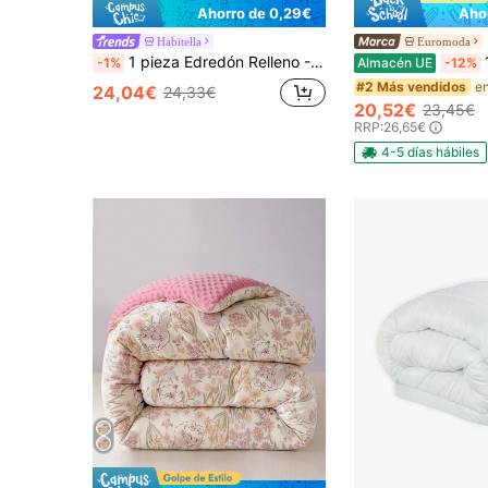
Ahorro de 0,29€
Aho
Habitella
Euromoda
1 pieza Edredón Relleno - Edredones Acolchados, Edredón para Todas las Estaciones, Edredón de Relleno Alternativo al Plumón, Santuario del Hogar
1 Pieza 
-1%
Almacén UE
-12%
#2 Más vendidos
24,04€
24,33€
20,52€
23,45€
RRP:
26,65€
4-5 días hábiles