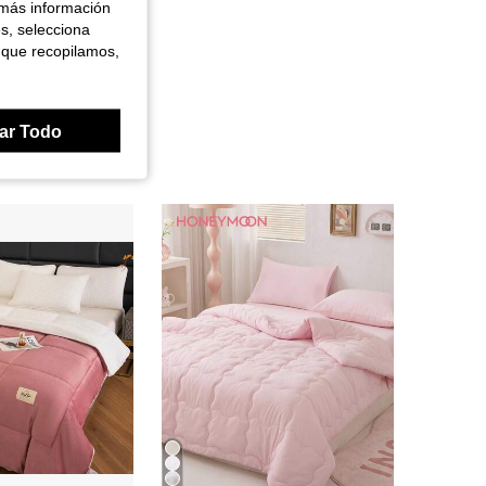
 más información
es, selecciona
 que recopilamos,
ar Todo