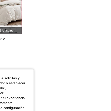
4,88
686
25K
4,88
686
25K
5 Artículos
4,88
686
25K
tilo
4,88
686
25K
e solicitas y
odo" o establecer
do",
cer
r tu experiencia
ctamente
la configuración