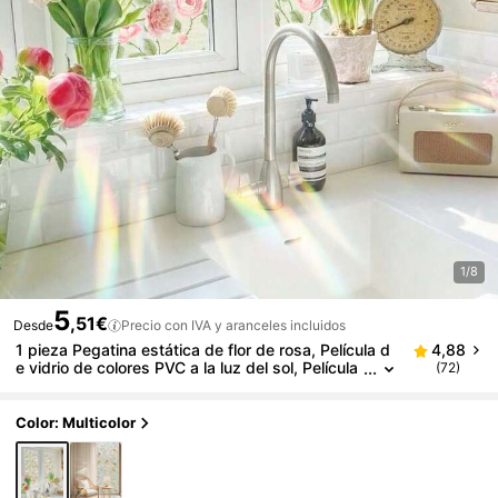
1/8
5
,51€
Desde
Precio con IVA y aranceles incluidos
1 pieza Pegatina estática de flor de rosa, Película d
4,88
e vidrio de colores PVC a la luz del sol, Película
(72)
de pintura en aerosol UV de doble cara visible,
Proporciona sombra, Se puede cortar, combinar, Pe
gatina de adsorción estática de color removible, Ad
Color: Multicolor
ecuada para decoración del hogar, cocina, oficina, e
scaparate de la tienda, puerta corredera, pegatinas
de decoración del baño, decoración de cocina