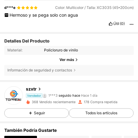
d***e
Color: Multicolor / Talla: XC3035 (45*200cm)
Hermoso
y
se
pega
solo
con
agua
Útil
(0)
Detalles Del Producto
Material:
Policloruro de vinilo
Ver más
Información de seguridad y contactos
825 Seguidores
4,84
szxtr
1***3
seguido hace
Hace 1 día
825 Seguidores
Vendedor
4,84
368 Vendido recientemente
178 Compra repetida
825 Seguidores
4,84
Seguir
Todos los artículos
825 Seguidores
4,84
También Podría Gustarte