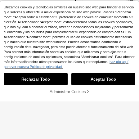
2
ta de sellado impermeable para junt
,88€
hogar, decoración de pared, pegatin
as de cocina, Cinta de sellado para
as de pared, pegatina de pared
Utilizamos cookies y tecnologías similares en nuestro sitio web para brindar el servicio
grietas de baño y aseo, Cinta de cal
que solicitas y ofrecerte la mejor experiencia de sitio web posible. Puedes "Rechazar
afateo para paneles de pared, Sella
todo", "Aceptar todo" o establecer tu preferencia de cookies en cualquier momento a tu
do impermeable para grifo
elección. Al seleccionar "Aceptar todo", estableceremos todas las cookies opcionales,
que nos ayudan a analizar el tráfico, ofrecer funcionalidades mejoradas y personalizar
el contenido y los anuncios para complementar tu experiencia de compra con SHEIN.
Al seleccionar "Rechazar todo", permites el uso de cookies estrictamente necesarias
que hacen que nuestro sitio web funcione. Puedes desactivarlas cambiando la
configuración de tu navegador, pero esto puede afectar el funcionamiento del sitio web.
Para obtener más información sobre las cookies que utilizamos y para ajustar tus
configuraciones de cookies opcionales, selecciona "Administrar cookies". Para obtener
más información sobre cómo procesamos los datos que recopilamos,
haz clic aquí
para ver nuestra Política de privacidad.
Rechazar Todo
Aceptar Todo
Administrar Cookies
AÑADIR A LA BOLSA