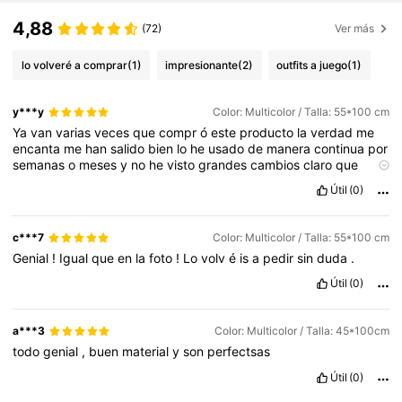
4,88
(72)
Ver más
lo volveré a comprar
(1)
impresionante
(2)
outfits a juego
(1)
y***y
Color: Multicolor / Talla: 55*100 cm
Ya
van
varias
veces
que
compr
ó
este
producto
la
verdad
me
encanta
me
han
salido
bien
lo
he
usado
de
manera
continua
por
semanas
o
meses
y
no
he
visto
grandes
cambios
claro
que
como
toda
joya
hay
que
cuidarlo
pero
el
desgaste
es
m
í
nimo
y
Útil
(0)
por
el
precio
realmente
bueno
prefiero
usar
este
tipo
de
joyas
que
no
se
despintan
que
no
se
har
á
n
verdes
y
que
se
ven
muy
lindas
si
a
simple
vista
no
se
distingue
el
material
podr
í
a
pasar
c***7
Color: Multicolor / Talla: 55*100 cm
por
oro
si
no
conoces
de
este
tipo
de
materiales
en
fin
eh
muy
Genial
!
Igual
que
en
la
foto
!
Lo
volv
é
is
a
pedir
sin
duda
.
recomendado
y
espero
que
te
ayude
gracias
Útil
(0)
a***3
Color: Multicolor / Talla: 45*100cm
todo
genial
,
buen
material
y
son
perfectsas
Útil
(0)