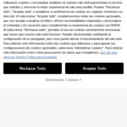
Set de 5 tatuajes temporales negro
agua con patrón de estrella, corazó
Utilizamos cookies y tecnologías similares en nuestro sitio web para brindar el servicio
s - Escorpión, araña, luna, golondri
n y punto brillante para accesorios
37 Left
que solicitas y ofrecerte la mejor experiencia de sitio web posible. Puedes "Rechazar
na, mariposa, gato, flor, letra, diseñ
de adultos para fiestas, festivales y
(1000+)
todo", "Aceptar todo" o establecer tu preferencia de cookies en cualquier momento a tu
os de serpiente para pierna, pies, cl
maquillaje diario
elección. Al seleccionar "Aceptar todo", estableceremos todas las cookies opcionales,
3
avícula, cuello
,21€
que nos ayudan a analizar el tráfico, ofrecer funcionalidades mejoradas y personalizar
el contenido y los anuncios para complementar tu experiencia de compra con SHEIN.
Al seleccionar "Rechazar todo", permites el uso de cookies estrictamente necesarias
que hacen que nuestro sitio web funcione. Puedes desactivarlas cambiando la
configuración de tu navegador, pero esto puede afectar el funcionamiento del sitio web.
Ahorro de 0,07€
Set mezclador de pintura de 6 color
Para obtener más información sobre las cookies que utilizamos y para ajustar tus
es - Negro, Blanco, Morado, Rosa, V
(1000+)
10 Hojas de tatuaje temporal para fi
configuraciones de cookies opcionales, selecciona "Administrar cookies". Para obtener
erde, Azul, con 5 palitos de mezcla,
3
estas con parche de carreras de co
(1000+)
más información sobre cómo procesamos los datos que recopilamos,
haz clic aquí
kit de herramientas de difuminador
,30€
ches, pegatina impermeable de larg
de tinta, regalo de Año Nuevo y Día
para ver nuestra Política de privacidad.
3
Mostrar artículos similares con stock
Ver todo
a duración para brazo,tatuajes maq
,11€
-2%
3,18€
de San Valentín, 100 palitos de mez
uina para tatuar tatuajes falsos
cla, mezclador eléctrico de pigment
Rechazar Todo
Aceptar Todo
o de maquillaje adecuado para sumi
Lo sentimos, este producto está agotado.
nistros de microblading
Administrar Cookies
AGOTADO
Regla de posicionamiento de cejas
de acero inoxidable con micro-equil
#5 Más vendidos
en Gótico Plantillas y accesorios para tatuajes
ibrio de cejas, posicionamiento equi
6
Ahorro de 0,03€
distante de la forma de las cejas, he
,61€
-1%
6,68€
rramienta de medición de la proporc
10 piezas de pegatinas de tatuajes
ión áurea
con temática de la Copa del Mund
2
,95€
-1%
2,98€
o, colores brillantes, que incluyen i
nglés, fútbol, marcos de balón, zap
atillas, trofeos, etc., adecuadas par