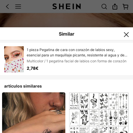
Similar
1 pieza Pegatina de cara con corazón de labios sexy,
esencial para un maquillaje picante, resistente al agua y de
larga duración, perfecto para el ambiente de una fiesta, fácil
Multicolor / 1 pegatina facial de labios con forma de corazón
de crear un efecto de maquillaje de chica mala Y2K,
2,78€
adecuado para Y2K, KPOP, purpurina facial, carnaval,
pegatina facial, pegatina 3D, gemas faciales, pegatina
decorativa
artículos similares