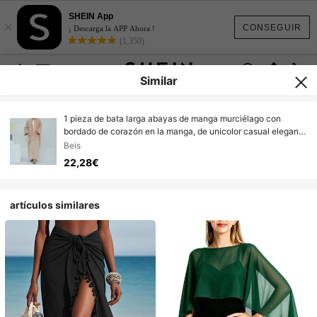
SHEIN App
×
CONSEGUIR
¡ Descarga la APP Ahora !
(1,350)
Similar
1 pieza de bata larga abayas de manga murciélago con
bordado de corazón en la manga, de unicolor casual elegante
y lujo, adecuada para vida diaria y reuniones festivas.
Beis
22,28€
artículos similares