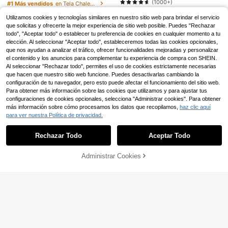
on flecos triangulares para mujer c
ado de satén de 90 cm con tacto de
nda ligera con flecos sin hebilla red
(1000+)
#1 Más vendidos
en Tela Chales de mujer
3
on suéter, accesorio de otoño e invi
seda, esencial para viajes, toalla de
onda, chal de abrigo para vestidos
,88€
5
4
erno para mujer
playa
de fiesta y banquetes para mujer, p
,88€
,78€
Utilizamos cookies y tecnologías similares en nuestro sitio web para brindar el servicio
añuelo para la cabeza
que solicitas y ofrecerte la mejor experiencia de sitio web posible. Puedes "Rechazar
todo", "Aceptar todo" o establecer tu preferencia de cookies en cualquier momento a tu
elección. Al seleccionar "Aceptar todo", estableceremos todas las cookies opcionales,
que nos ayudan a analizar el tráfico, ofrecer funcionalidades mejoradas y personalizar
el contenido y los anuncios para complementar tu experiencia de compra con SHEIN.
Al seleccionar "Rechazar todo", permites el uso de cookies estrictamente necesarias
que hacen que nuestro sitio web funcione. Puedes desactivarlas cambiando la
configuración de tu navegador, pero esto puede afectar el funcionamiento del sitio web.
Para obtener más información sobre las cookies que utilizamos y para ajustar tus
configuraciones de cookies opcionales, selecciona "Administrar cookies". Para obtener
14
más información sobre cómo procesamos los datos que recopilamos,
haz clic aquí
para ver nuestra Política de privacidad.
Mostrar artículos similares con stock
Ver todo
RP Scarves
6 piezas Diadema negra de hip hop,
Rechazar Todo
Aceptar Todo
Lo sentimos, este producto está agotado.
pañuelo para el cuello, accesorio d
(500+)
eportivo para la cabeza, muñequer
5
a, pañuelo con estampado, adecua
,78€
Administrar Cookies
AGOTADO
do para uso formal
29
5
YPPMY
Weave Tales
1 pieza Chal con decoración de bor
las con cuentas de encaje negro es
1 pieza Hijab triangular instantáneo,
33 Left
1 pieza Chal de estilo bohemio mini
tilo chino, chal decorativo con borl
pañuelo de cabeza todo en uno con
22 Left
malista con patrón dividido para mu
9
9
as de encaje bordado floral exquisit
amarre. Envoltura rápida, antidesliz
,42€
,48€
jer, primavera/verano, envoltorio de
4
o y soluble en agua, casual, vintag
ante. Sin gorro interior, sin doblar. A
,88€
corativo de protección solar para v
e, romántico, con borde de encaje
decuado para uso diario, oración y
acaciones en la playa, versátil y ca
3D, versátil bolero
salidas
sual para uso diario, opción de rega