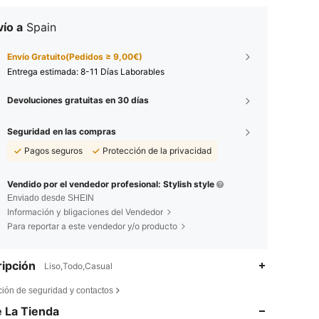
ío a
Spain
Envío Gratuito(Pedidos ≥ 9,00€)
Entrega estimada:
8-11 Días Laborables
Devoluciones gratuitas en 30 días
Seguridad en las compras
Pagos seguros
Protección de la privacidad
Vendido por el vendedor profesional: Stylish style
Enviado desde SHEIN
Información y bligaciones del Vendedor
Para reportar a este vendedor y/o producto
ipción
Liso,Todo,Casual
4,84
211
1.7K
ción de seguridad y contactos
4,84
211
1.7K
 La Tienda