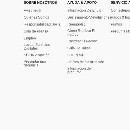
SOBRE NOSOTROS
AYUDA & APOYO
SERVICIO 
Aviso legal
Información De Envío
Contácteno
Quienes Somos
Desistimiento/Devoluciones
Pagos & Im
Responsabilidad Social
Reembolso
Puntos
Cómo Realizar El
Sala de Prensa
Preguntas f
Pedido
Empleo
Rastrear El Pedido
Ley de Servicios
Guía De Tallas
Digitales
SHEIN Afiliación
SHEIN VIP
Presentar una
Política de clasificación
denuncia
​Información del
producto