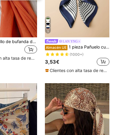
5
1/3 piezas Anillo de bufanda de seda oblato delgado, clips de chal de metal dorado, hebilla deslizante para bufandas, pasador de bufanda de seda, clips de chal, sujetador de chal, accesorios para bufanda
LAN YNG
1 pieza Pañuelo cuadrado de 60cm de seda sintética con estampado geométrico, accesorio versátil para hombres y mujeres, apto para uso diario, primavera/verano
Almacén UE
(1000+)
Clientes con alta tasa de repetición
3,53€
Clientes con alta tasa de repetición