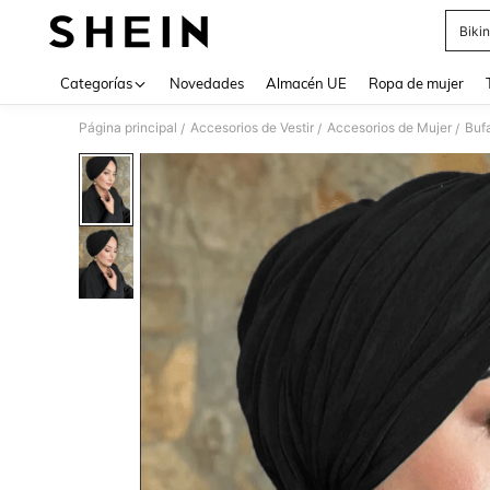
Bikin
Use up 
Categorías
Novedades
Almacén UE
Ropa de mujer
Página principal
Accesorios de Vestir
Accesorios de Mujer
Buf
/
/
/