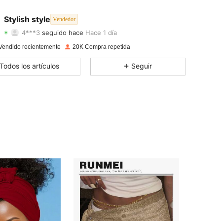
4,84
211
1.7K
Stylish style
Vendedor
4***3
seguido hace
Hace 1 día
4,84
211
1.7K
Calificación
Artículos
Seguidores
Vendido recientemente
20K Compra repetida
4,84
211
1.7K
Todos los artículos
Seguir
4,84
211
1.7K
4,84
211
1.7K
4,84
211
1.7K
4,84
211
1.7K
4,84
211
1.7K