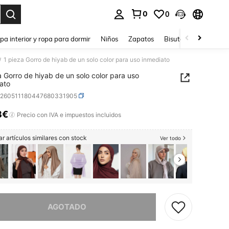
0
0
ar. Press Enter to select.
pa interior y ropa para dormir
Niños
Zapatos
Bisutería Y Accesorio
1 pieza Gorro de hiyab de un solo color para uso inmediato
/
a Gorro de hiyab de un solo color para uso
ato
c260511180447680331905
8€
ICE AND AVAILABILITY
Precio con IVA e impuestos incluidos
r artículos similares con stock
Ver todo
imos, este producto está agotado.
AGOTADO