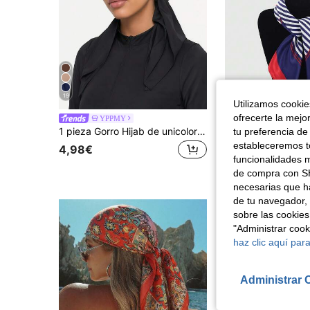
19
Utilizamos cookies
#2 Más vendidos
ofrecerte la mejo
YPPMY
(100+)
1 pieza Gorro Hijab de unicolor para Mujer, Estilo Árabe del Medio Oriente, Clásico, Elegante, Casual, Versátil, con Cinta, Ala Ancha y Turbante Curvo, Adecuado para Uso Diario al Aire Libre
tu preferencia de
#2 Más vendidos
#2 Más vendidos
(100+)
(100+)
estableceremos to
4,98€
2,88€
#2 Más vendidos
funcionalidades m
(100+)
de compra con SH
necesarias que h
de tu navegador, 
sobre las cookies
"Administrar coo
haz clic aquí para
Administrar 