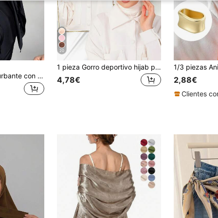
20
1 pieza Gorro deportivo hijab para mujer, estilo clásico sencillo, de modal sedoso suave, color liso, con bajo largo, cierre de gancho y bucle, de doble uso, pañuelo instantáneo, cubre cabeza casual y modesto, estilo árabe Dubái turco musulmán, turbante de jersey
1 pieza Gorro de turbante con cinta de color liso para mujer, estilo árabe clásico de Oriente Medio, elegante, casual y versátil, con ala ancha y curva, adecuado para uso diario y al aire libre
4,78€
2,88€