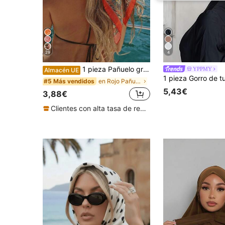
29
4
1 pieza Pañuelo grande con estampado floral para mujer, pañuelo cuadrado de satén de 90 cm con tacto de seda, esencial para viajes, toalla de playa
YPPMY
Almacén UE
en Rojo Pañuelos y bufandas cuadradas para mujer
#5 Más vendidos
5,43€
3,88€
Clientes con alta tasa de repetición