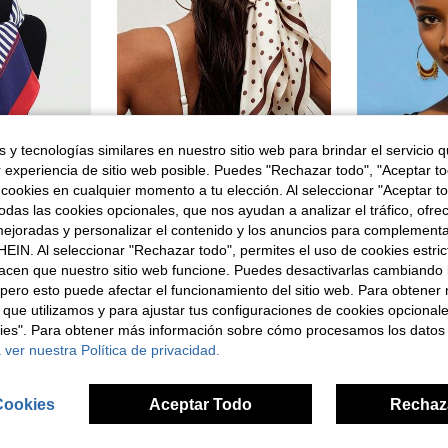
 y tecnologías similares en nuestro sitio web para brindar el servicio qu
en A rayas Bufandas y accesorios de bufanda para m
r experiencia de sitio web posible. Puedes "Rechazar todo", "Aceptar t
1 pieza Pañuelo de seda azul marino, pañuelo pequeño profesional de azafata, nuevo pañuelo de moda versátil para mujer para decorar bolsos, accesorio de cinta corbata para vestidos, playa, vacaciones
1 pieza Pañuelo cuadrado de satén con estampado de lunares de seda sintética, chal casual para la cabeza, pañuelo de mujer de 90cm
Diadema elástica para mujer, pañuelo de estilo ur
-1%
 cookies en cualquier momento a tu elección. Al seleccionar "Aceptar to
en A rayas Bufandas y accesorios de bufanda para m
en A rayas Bufandas y accesorios de bufanda para m
#7 Más vendid
3,98€
das las cookies opcionales, que nos ayudan a analizar el tráfico, ofre
4,43€
4,48
en A rayas Bufandas y accesorios de bufanda para m
ejoradas y personalizar el contenido y los anuncios para complementa
EIN. Al seleccionar "Rechazar todo", permites el uso de cookies estri
acen que nuestro sitio web funcione. Puedes desactivarlas cambiando 
pero esto puede afectar el funcionamiento del sitio web. Para obtener
 que utilizamos y para ajustar tus configuraciones de cookies opcional
kies". Para obtener más información sobre cómo procesamos los datos
 ver nuestra Política de privacidad.
Cookies
Aceptar Todo
Rechaz