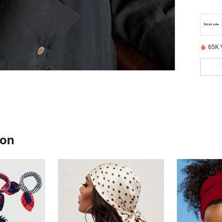
65K 
ron