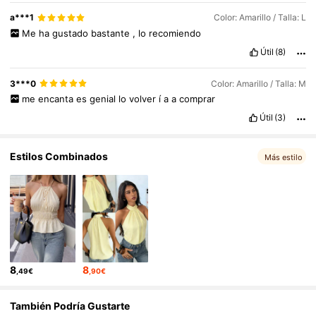
281 Seguidores
4,58
en
el
armario
.
¡
Totalmente
recomendable
!
---
Es
perfecto
,
a***1
Color: Amarillo / Talla: L
simple
,
un
b
á
sico
en
toda
regla
,
se
amolda
a
tu
figura
sin
apretar
demasiado
.
La
talla
correspondiente
tela
el
á
stica
y
de
Me
ha
gustado
bastante
,
lo
recomiendo
buena
calidad
aunque
en
color
blanco
transparenta
.
🩷🩷🩷🩷🩷🩷
🩷🩷🩷🩷🩷🩷🩷🩷🩷🩷🩷🩷🩷🩷🩷🩷🩷🩷🩷🩷🩷🩷🩷🩷🩷🩷🩷🩷🩷🩷🩷🩷
Útil
(8)
🩷🩷🩷🩷🩷🩷🩷🩷🩷🩷🩷🩷🩷🩷🩷🩷🩷🩷🩷🩷🩷🩷🩷🩷🩷🩷🩷🩷🩷🩷🩷🩷
🩷🩷🩷🩷🩷🩷🩷🩷🩷🩷🩷🩷🩷🩷🩷🩷🩷🩷🩷🩷🩷🩷
3***0
Color: Amarillo / Talla: M
me
encanta
es
genial
lo
volver
í
a
a
comprar
Útil
(3)
Estilos Combinados
Más estilo
8
8
,49€
,90€
También Podría Gustarte