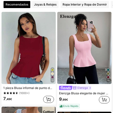
Recomendados
Joyas & Relojes
Ropa Interior y Ropa de Dormir
12
15
Elenzga
1 pieza Blusa informal de punto de unicolor con volante, verano
Elenzga Blusa elegante de mujer con cuello cuadrado y sin mangas con abertura frontal, adecuada para la oficina, el transporte, el té de la tarde, las fiestas, las vacaciones, el uso casual, primavera/verano
(1000+)
7
9
,49€
,99€
Envío Rápido