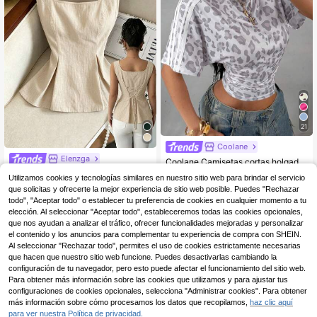
21
Coolane
Elenzga
Coolane Camisetas cortas holgadas con fruncido blanco para mujer, estilo minimalista Y2K, básico para uso diario, casual y streetwear de verano
Elenzga Camisa sin mangas con cuello cuadrado, cintura con lazo y rayas para el verano 2025
37 Left
Utilizamos cookies y tecnologías similares en nuestro sitio web para brindar el servicio
4
8
que solicitas y ofrecerte la mejor experiencia de sitio web posible. Puedes "Rechazar
,67€
,99€
todo", "Aceptar todo" o establecer tu preferencia de cookies en cualquier momento a tu
Envío Rápido
elección. Al seleccionar "Aceptar todo", estableceremos todas las cookies opcionales,
que nos ayudan a analizar el tráfico, ofrecer funcionalidades mejoradas y personalizar
el contenido y los anuncios para complementar tu experiencia de compra con SHEIN.
Al seleccionar "Rechazar todo", permites el uso de cookies estrictamente necesarias
que hacen que nuestro sitio web funcione. Puedes desactivarlas cambiando la
configuración de tu navegador, pero esto puede afectar el funcionamiento del sitio web.
Para obtener más información sobre las cookies que utilizamos y para ajustar tus
configuraciones de cookies opcionales, selecciona "Administrar cookies". Para obtener
más información sobre cómo procesamos los datos que recopilamos,
haz clic aquí
para ver nuestra Política de privacidad.