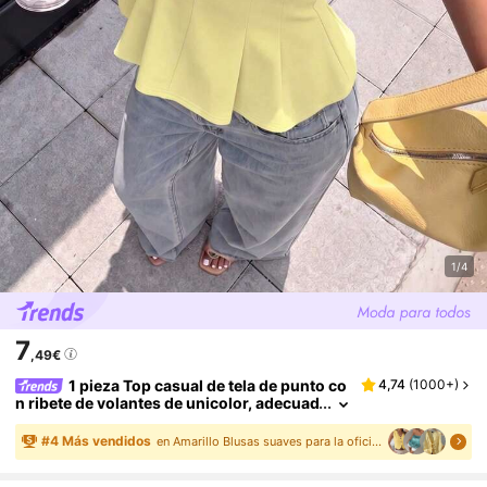
1/4
7
,49€
1 pieza Top casual de tela de punto co
4,74
(
1000+
)
n ribete de volantes de unicolor, adecuad
o para el verano amarillo
#
4
Más vendidos
en Amarillo Blusas suaves para la oficina