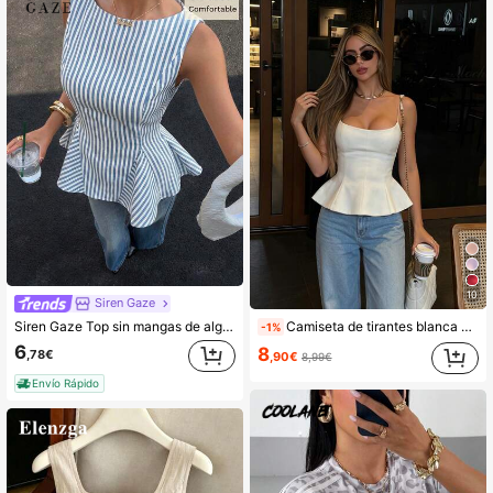
10
Siren Gaze
Siren Gaze Top sin mangas de algodón a rayas azul y blanco para mujer, ajuste ceñido con dobladillo con volantes, cuello barco, estilo casual elegante para brunch, perfecto para ir al trabajo o vacaciones.
Camiseta de tirantes blanca elegante para mujer, tirantes finos, diseño corto, bajo acampanado, opción ideal de moda de verano, casual, estilo vacacional, chic & elegante
-1%
6
8
,78€
,90€
8,99€
Envío Rápido