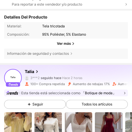
Para reportar a este vendedor y/o producto
Detalles Del Producto
Material:
Tela tricotada
Composición:
95% Poliéster, 5% Elastano
Ver más
Información de seguridad y contactos
281 Seguidores
4,58
Talia
3***2
seguido hace
Hace 2 horas
100+ Compra repetida
Aumento de rebajas 17%
Aumento 
281 Seguidores
4,58
Esta tienda está seleccionada como
「Botique de moda」
Seguir
Todos los artículos
281 Seguidores
4,58
281 Seguidores
4,58