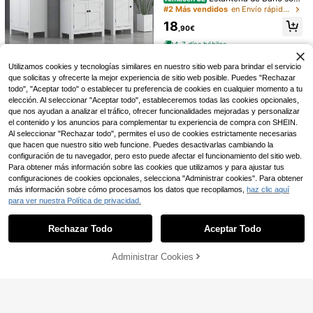
e Inodoro Blanco | Ahorra Espacio c
#2 Más vendidos
en Envío rápido Estantes de baño y estantes de esq
MEJORADA TS-4301 E
Almacén UE
on 3 Baldas | Estante Almacenamie
stantería Multiuso almacenamiento
38 Left
18
nto Impermeable | Patas Ajustables
,90€
de Acero Inoxidable/304, instalació
Estantería de Baño sobr
Almacén UE
en Altura (LAVA-002)
8
n rápida con gancho autoadhesivo
,40€
-35%
13,04€
4-7 días hábiles
e Inodoro con 3 Baldas, Organizado
16
sin taladro para baño y cocina, 285
,07€
r de WC
4-5 días hábiles
x115x65mm
HOMCOM
Utilizamos cookies y tecnologías similares en nuestro sitio web para brindar el servicio
HOMCOM Columna de
Almacén UE
que solicitas y ofrecerte la mejor experiencia de sitio web posible. Puedes "Rechazar
Baño Mueble de Baño con Cajón P
29 Left
todo", "Aceptar todo" o establecer tu preferencia de cookies en cualquier momento a tu
uerta Estante Ajustable y 2 Compar
elección. Al seleccionar "Aceptar todo", estableceremos todas las cookies opcionales,
60
timientos Armario de Baño Modern
,79€
-5%
63,99€
que nos ayudan a analizar el tráfico, ofrecer funcionalidades mejoradas y personalizar
o 40x30x165 cm Blanco
el contenido y los anuncios para complementar tu experiencia de compra con SHEIN.
4-5 días hábiles
Al seleccionar "Rechazar todo", permites el uso de cookies estrictamente necesarias
que hacen que nuestro sitio web funcione. Puedes desactivarlas cambiando la
configuración de tu navegador, pero esto puede afectar el funcionamiento del sitio web.
Para obtener más información sobre las cookies que utilizamos y para ajustar tus
configuraciones de cookies opcionales, selecciona "Administrar cookies". Para obtener
más información sobre cómo procesamos los datos que recopilamos,
haz clic aquí
para ver nuestra Política de privacidad.
Mostrar artículos similares con stock en '
Unitalla
'
Ver todo
Rechazar Todo
Aceptar Todo
Lo sentimos, este producto está agotado.
Administrar Cookies
AGOTADO
1 pieza Lavabo de baño de lujo lige
ro de 2 niveles, estante de almacen
(500+)
Estantería de baño/duch
Almacén UE
amiento de productos de cuidado d
1 Estantería de baño montada en la
10
a sin taladro para lavadoras e inodo
#4 Más vendidos
en Envío rápido Estantes de baño y estantes de esq
e la piel para el baño sobre la mesa,
Armario de baño Rigogo
pared, Estantería de ropa de baño p
,78€
Almacén UE
2
ros, diseño de pie, soporte para asie
,38€
decoración de la habitación, estuc
blanco de 40 x 25 x 90 cm, armario
erforada y libre, Cesta de almacena
10 Left
14
nto de inodoro, soporte para lavado
,28€
he de maquillaje, accesorios de dor
de almacenamiento impermeable d
miento multifuncional, Estantería pa