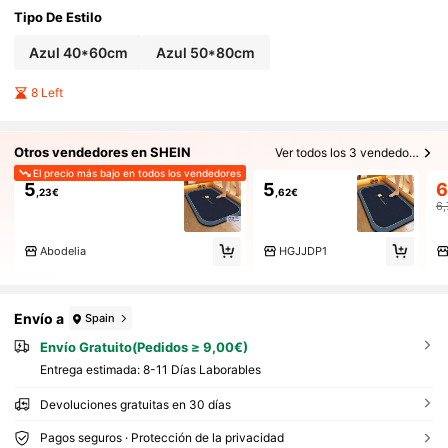
Tipo De Estilo
Azul 40*60cm
Azul 50*80cm
8 Left
Otros vendedores en SHEIN
Ver todos los 3 vendedores
El precio más bajo en todos los vendedores
5
5
6
,23€
,62€
6,
Abodelia
HGJJDP1
Envío a
Spain
Envío Gratuito(Pedidos ≥ 9,00€)
Entrega estimada:
8-11 Días Laborables
Devoluciones gratuitas en 30 días
Pagos seguros · Protección de la privacidad