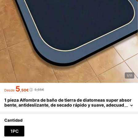
1/11
5
5,55€
,50€
Desde
1 pieza Alfombra de baño de tierra de diatomeas super absor
bente, antideslizante, de secado rápido y suave, adecuad
a para baño, ducha, bañera y entrada, regalo de inaugura
ción de casa cálido, decoración del hogar elegante
Cantidad
1PC