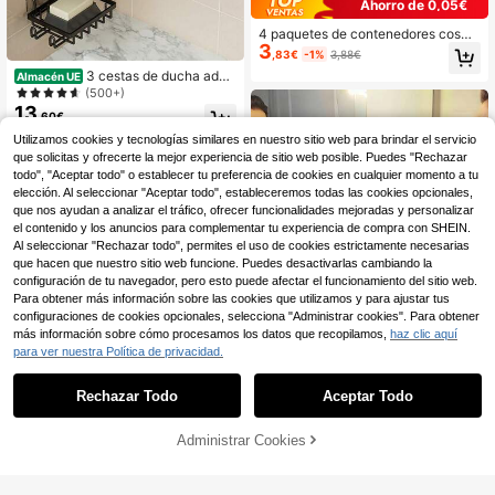
Ahorro de 0,05€
4 paquetes de contenedores cosmé
3
ticos para bastoncillos de algodón,
,83€
-1%
3,88€
dispensador redondo de 10/7 onzas
3 cestas de ducha adhe
Almacén UE
para almohadillas y bastoncillos de
sivas para esquinas: 2/3 piezas Est
(500+)
maquillaje, botellas de medicina co
antes de ducha con jabonera, organ
13
n tapas de bambú para organizació
,60€
izador de baño de acero inoxidable
n y almacenamiento, accesorios y d
resistente a la oxidación, estantes
Utilizamos cookies y tecnologías similares en nuestro sitio web para brindar el servicio
ecoración de baño
montados en la pared sin taladro, a
que solicitas y ofrecerte la mejor experiencia de sitio web posible. Puedes "Rechazar
cabado negro Accesorios de baño E
todo", "Aceptar todo" o establecer tu preferencia de cookies en cualquier momento a tu
stantería de baño
elección. Al seleccionar "Aceptar todo", estableceremos todas las cookies opcionales,
que nos ayudan a analizar el tráfico, ofrecer funcionalidades mejoradas y personalizar
el contenido y los anuncios para complementar tu experiencia de compra con SHEIN.
Al seleccionar "Rechazar todo", permites el uso de cookies estrictamente necesarias
que hacen que nuestro sitio web funcione. Puedes desactivarlas cambiando la
configuración de tu navegador, pero esto puede afectar el funcionamiento del sitio web.
Para obtener más información sobre las cookies que utilizamos y para ajustar tus
configuraciones de cookies opcionales, selecciona "Administrar cookies". Para obtener
más información sobre cómo procesamos los datos que recopilamos,
haz clic aquí
para ver nuestra Política de privacidad.
Rechazar Todo
Aceptar Todo
1 pieza/2 piezas/3 piezas Delantal i
mpermeable y reutilizable de 60 cm
#2 Más vendidos
en Blanco Accesorios de baño
Administrar Cookies
AÑADIR A LA BOLSA
para corte de pelo y afeitado, capa
3
,64€
protectora para salón de belleza y p
1 pieza Organizador de almacenami
eluquería para hombres, mujeres y