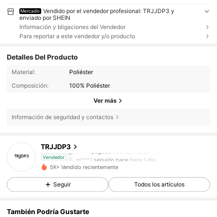
Vendido por el vendedor profesional: TRJJDP3 y
Mercado
enviado por SHEIN
Información y bligaciones del Vendedor
Para reportar a este vendedor y/o producto
Detalles Del Producto
Material:
Poliéster
Composición:
100% Poliéster
Ver más
Información de seguridad y contactos
27 Seguidores
4,76
TRJJDP3
a***1
pagado
Hace 20 horas
m***7
seguido hace
Hace 1 día
Vendedor
27 Seguidores
4,76
5K+ Vendido recientemente
Seguir
Todos los artículos
27 Seguidores
4,76
También Podría Gustarte
27 Seguidores
4,76