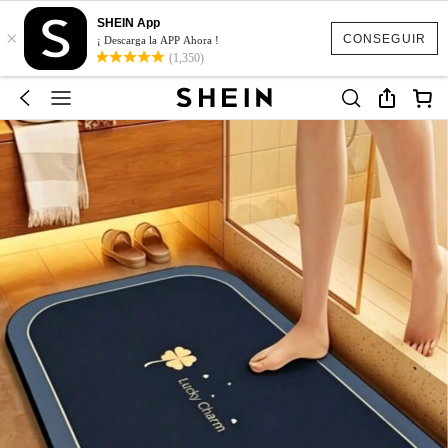
SHEIN App
×
CONSEGUIR
¡ Descarga la APP Ahora !
(1,350)