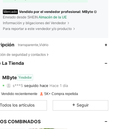
Vendido por el vendedor profesional: MByte
Mercado
Enviado desde SHEIN
Almacén de la UE
Información y bligaciones del Vendedor
Para reportar a este vendedor y/o producto
ipción
transparente,Vidrio
4,85
16
1.7K
ción de seguridad y contactos
4,85
16
1.7K
 La Tienda
4,85
16
1.7K
MByte
Vendedor
s***5
seguido hace
Hace 1 día
4,85
16
1.7K
Calificación
Artículos
Seguidores
 Vendido recientemente
5K+ Compra repetida
4,85
16
1.7K
Todos los artículos
Seguir
4,85
16
1.7K
LOS COMBINADOS
4,85
16
1.7K