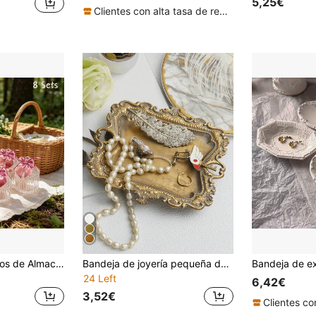
5,25€
Clientes con alta tasa de repetición
8 Juegos de Frascos de Almacenamiento de Acrílico con Cinta de Satén Rosa, Cajas de Regalos de Boda, Contenedores Decorativos Mini para Bautizo, Baby Shower, Despedida de Soltera, Organización del Hogar & Regalos de Recuerdo
Bandeja de joyería pequeña dorada vintage, plato para anillos de estilo rústico, bandeja de latón para pendientes y collares antiguos, plato pequeño y lindo para baratijas, regalo de decoración del hogar, soporte decorativo mini para exhibir joyas de boda, regalo para mujeres, regalo de regreso a clases
24 Left
6,42€
3,52€