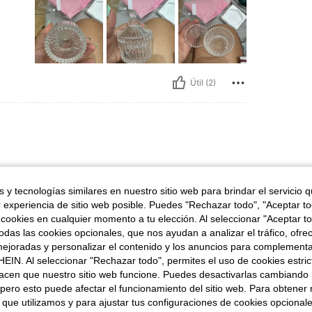
Útil (2)
 quedan divinos
 y tecnologías similares en nuestro sitio web para brindar el servicio qu
r experiencia de sitio web posible. Puedes "Rechazar todo", "Aceptar t
 cookies en cualquier momento a tu elección. Al seleccionar "Aceptar to
das las cookies opcionales, que nos ayudan a analizar el tráfico, ofre
ejoradas y personalizar el contenido y los anuncios para complementa
EIN. Al seleccionar "Rechazar todo", permites el uso de cookies estri
Útil (1)
acen que nuestro sitio web funcione. Puedes desactivarlas cambiando 
pero esto puede afectar el funcionamiento del sitio web. Para obtener
señas
 que utilizamos y para ajustar tus configuraciones de cookies opcional