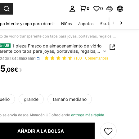
0
0
ar. Press Enter to select.
pa interior y ropa para dormir
Niños
Zapatos
Bisutería Y Accesorio
1 pieza Frasco de almacenamiento de vidrio transparente con tapa para joyas, portavelas, regalos, contenedor de almacenamiento, de vuelta a la escuela, decoración de habitación
1 pieza Frasco de almacenamiento de vidrio
én UE
arente con tapa para joyas, portavelas, regalos,
edor de almacenamiento, de vuelta a la escuela,
h2405234265535551
(100+ Comentarios)
ción de habitación
5
,08€
ICE AND AVAILABILITY
ueño
grande
tamaño mediano
o se envía desde Almacén UE ofreciendo
entrega más rápida
.
AÑADIR A LA BOLSA