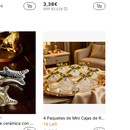
3,38€
0€
RRP:
83,02€
4 Paquetes de Mini Cajas de Regalo de Boda de Acrílico con Lazo de Cinta de Satén, Encanto de Perla y Etiqueta de Regalo Dulce, Regalos Elegantes de Agradecimiento para Invitados, Recuerdos de Despedida de Soltera y Recepción de Boda
Cirelle Plato de cerámica con diseño de piel de tigre pintado a mano, pequeño soporte para joyas, bandeja para anillos, pulseras y aretes, decoración hogareña, decoración de mesa Rama, regalo del Día de la Madre, regalo de inauguración de casa, decoración de posada, útil para volver a la escuela
19 Left