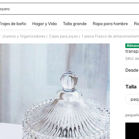
oyero
and down arrow keys to navigate search Búsqueda Reciente and Buscar y Encontr
Trajes de baño
Hogar y Vida
Talla grande
Ropa para hombre
Ro
Joyeros y Organizadores
Cajas para joyas
/
/
/
Almac
transp
conten
SKU: s
decora
Desde
PR
Talla
peq
​pequeñ