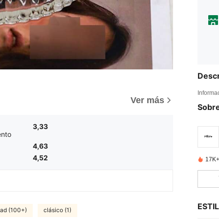
Descr
Informa
Ver más
Sobre
3,33
nto
4,63
4,52
17K+
ESTI
dad (100+)
clásico (1)