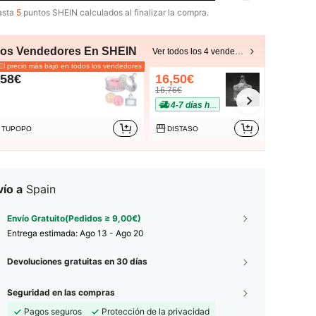
asta
5
puntos SHEIN calculados al finalizar la compra.
ros Vendedores En SHEIN
Ver todos los 4 vendedores
l precio más bajo en todos los vendedores
,58€
16,50€
28,89€
16,76€
4-7 días hábiles
TUPOPO
DISTASO
FXDGV
ío a
Spain
Envío Gratuito(Pedidos ≥ 9,00€)
Entrega estimada:
Ago 13 - Ago 20
Devoluciones gratuitas en 30 días
Seguridad en las compras
Pagos seguros
Protección de la privacidad