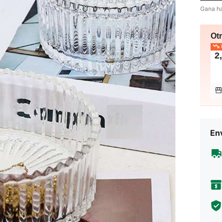
Gana h
Ot
E
2
Env