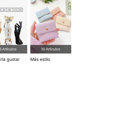
4,85
16
1.7K
4,85
16
1.7K
4,85
16
1.7K
3 Artículos
30 Artículos
ría gustar
Más estilo