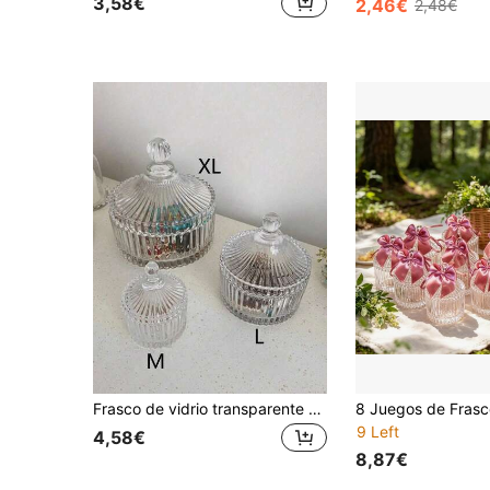
3,58€
2,46€
2,48€
Frasco de vidrio transparente para dulces, contenedor de almacenamiento, frasco de dulces para bodas con tapa, frasco de vidrio, cristalería, caja de joyas, frasco de dulces, caja para hisopos de algodón, soporte para bolígrafos, jarrón, almacenamiento, pequeño diamante, regalo del Día de la Madre, regalo de Navidad
9 Left
4,58€
8,87€