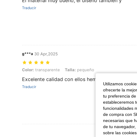
El material muy bueno, el diseño también y
Traducir
g***a
30 Apr,2025
Color: transparente, Talla: pequeño
Color:
transparente
Talla:
pequeño
Excelente calidad con ellos hemos hecho velas y
Utilizamos cookies
Traducir
ofrecerte la mejo
tu preferencia de
estableceremos to
funcionalidades m
de compra con SH
necesarias que h
de tu navegador, 
Ver Más Re
sobre las cookies