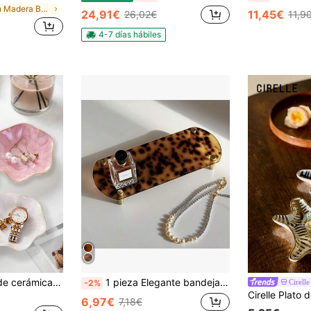
en Madera Bandejas de joyería
24,91€
11,45€
26,02€
11,9
4-7 días hábiles
Elegante bandeja de cerámica para joyas, perfecta para pendientes, anillos, llaves y todo tipo de accesorios pequeños. Un regalo ideal para cumpleaños, Navidad y Día de San Valentín. Esta bandeja multifuncional ofrece almacenamiento premium, exhibición de joyas y efectos decorativos
1 pieza Elegante bandeja acrílica con estampado de leopardo de concha y latón, perfecta para habitaciones elegantes, organizador de almacenamiento elegante para mujeres, regalo ideal para verano, vuelta al colegio, Acción de Gracias, Navidad y Año Nuevo, mejora la estética de tu hogar con este accesorio versátil, perfecto para entretenimiento y uso diario, complemento para cualquier espacio
Cirelle
-2%
6,97€
7,18€