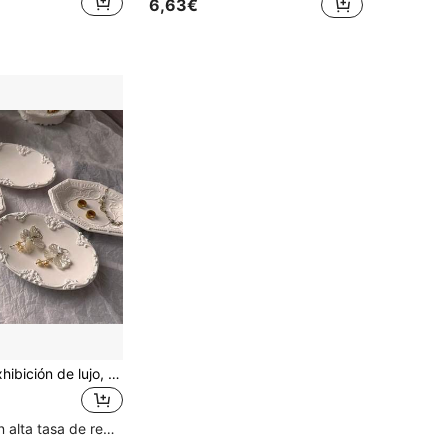
6,63€
Bandeja de exhibición de lujo, bandeja de exhibición de joyería, soporte para anillos, bandeja decorativa de resina elegante, diseño de relieve europeo, adecuado para tocador, tocador, decoración de boda, accesorios de fotografía, regalos para mujeres, Navidad, cumpleaños
Clientes con alta tasa de repetición