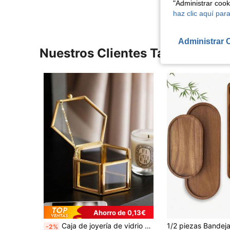
"Administrar coo
haz clic aquí para
Administrar 
Nuestros Clientes También Vie
Ahorro de 0,13€
Caja de joyería de vidrio hexagonal, caja de joyería con forma de casa de flores, caja de joyería con forma de flor de diamante, casa de plantas y flores para el hogar y jardinería
-2%