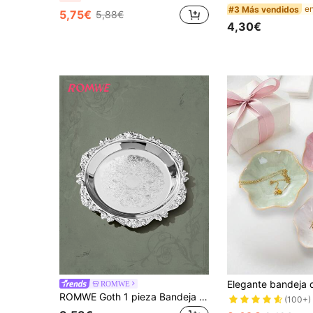
#3 Más vendidos
5,75€
5,88€
4,30€
ROMWE
ROMWE Goth 1 pieza Bandeja de joya con diseño vintage
(100+)