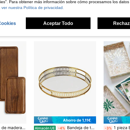
kies". Para obtener más información sobre cómo procesamos los datos
 ver nuestra Política de privacidad.
Cookies
Aceptar Todo
Rechaz
ron
Ahorro de 1,11€
1/2 piezas Bandeja de madera de bellota, bandeja ovalada larga, bandeja rectangular, bandeja de madera, bandeja para exhibición de belleza, bandeja para perfumes, bandeja de baño, bandeja de madera para vajilla, bandeja para pasteles, bandeja de cocina, estantería de exhibición para cumpleaños, bandeja de jardín, bandeja para cupcakes, adecuada para decoraciones de cumpleaños, Acción de Gracias, Halloween, Pascua, San Valentín, Navidad, decoración de mesa, adecuada para postres, pasteles, pan, perfumes, joyas, productos de baño, cosméticos, vibraciones bohemias
Bandeja de tocador dorada con espejo para encimera de baño, bandeja decorativa de metal para guardar joyas, organizador de cosméticos y perfumes para tocador, dormitorio, decoración del hogar, adecuada para portavelas, centro de mesa de café, 32 cm
1 pieza Bandeja decorativa con incrustaciones de conchas de colores estilo INS, función de almacenamien
Almacén UE
-4%
-3%