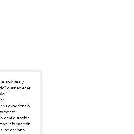
e solicitas y
odo" o establecer
do",
cer
r tu experiencia
ctamente
la configuración
 más información
es, selecciona