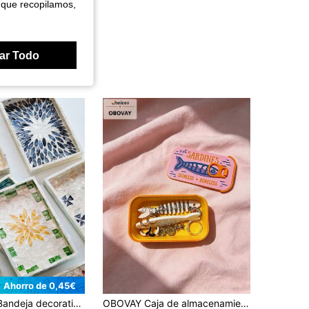
 que recopilamos,
ar Todo
Ahorro de 0,45€
to decorativo, adecuada para sala de estar, mesa de comedor, decoración de fiestas festivas, almacenamiento de artículos diarios, organización de mujeres, uso en dormitorios de regreso a la escuela
OBOVAY Caja de almacenamiento de joyería vintage mini con diseño de sardina y divisor de espina de pescado, caja de joyería portátil con cierre a presión, almacenamiento con compartimentos para aretes, anillos, collares, adecuada para viajes cortos, escritorio de dormitorio, organización de tocador de maquillaje, ideal para niñas delicadas, estudiantes, amantes de la joyería, Festival Qixi, cumpleaños, regalos para mejores amigos, caja portátil para aretes, organizador de joyería mini, caja portátil de almacenamiento de anillos, caja de joyería con diseño de espina de pescado de dibujos animados, caja de almacenamiento de joyería pequeña para viajes