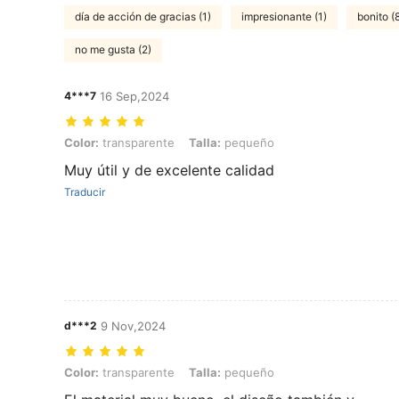
día de acción de gracias (1)
impresionante (1)
bonito (
no me gusta (2)
4***7
16 Sep,2024
Color: transparente, Talla: pequeño
Color:
transparente
Talla:
pequeño
Muy útil y de excelente calidad
Traducir
d***2
9 Nov,2024
Color: transparente, Talla: pequeño
Color:
transparente
Talla:
pequeño