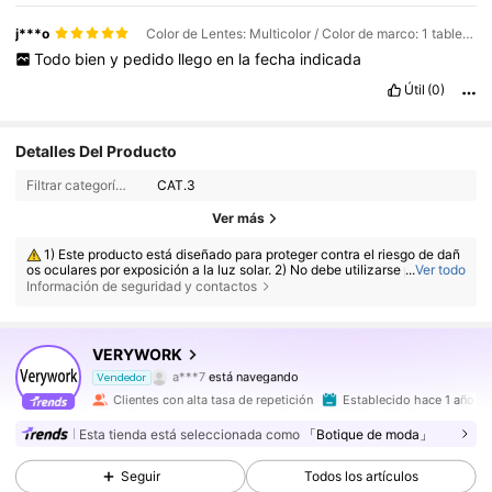
j***o
Color de Lentes: Multicolor / Color de marco: 1 tableta gris con marco dorado y negro
Todo
bien
y
pedido
llego
en
la
fecha
indicada
Útil
(0)
Detalles Del Producto
Filtrar categorías:
CAT.3
Ver más
1) Este producto está diseñado para proteger contra el riesgo de dañ
os oculares por exposición a la luz solar. 2) No debe utilizarse para la ob
...
Ver todo
servación directa del sol. 3) No debe utilizarse para la protección contr
Información de seguridad y contactos
a fuentes de luz artificial, como por ejemplo, solariums. 4) No debe utiliz
arse como protección ocular contra riesgos de impacto mecánico.
53K Seguidores
4,87
VERYWORK
a***7
está navegando
Vendedor
53K Seguidores
4,87
Clientes con alta tasa de repetición
Establecido hace 1 año
Esta tienda está seleccionada como
「Botique de moda」
53K Seguidores
4,87
Seguir
Todos los artículos