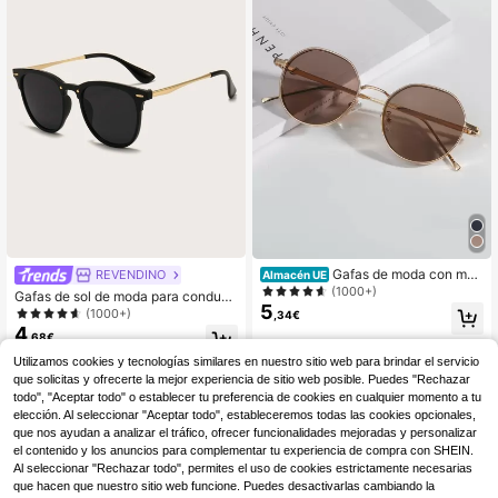
Gafas de moda con mar
REVENDINO
Almacén UE
co geométrico, vintage de gran tam
(1000+)
Gafas de sol de moda para conduci
año para fiestas, disfraces, regalos,
5
r, viajar, playa, deportes, festivales
(1000+)
,34€
viajes al aire libre, playa y vuelta al
de música y vacaciones
4
colegio
,68€
Utilizamos cookies y tecnologías similares en nuestro sitio web para brindar el servicio
que solicitas y ofrecerte la mejor experiencia de sitio web posible. Puedes "Rechazar
todo", "Aceptar todo" o establecer tu preferencia de cookies en cualquier momento a tu
elección. Al seleccionar "Aceptar todo", estableceremos todas las cookies opcionales,
que nos ayudan a analizar el tráfico, ofrecer funcionalidades mejoradas y personalizar
el contenido y los anuncios para complementar tu experiencia de compra con SHEIN.
Al seleccionar "Rechazar todo", permites el uso de cookies estrictamente necesarias
que hacen que nuestro sitio web funcione. Puedes desactivarlas cambiando la