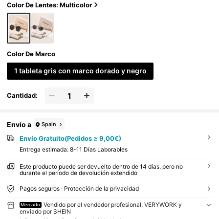
estivales de música, vacaciones y otras ocasiones,
Color De Lentes: Multicolor
se adaptan a diversas formas de rostro
Color De Marco
1 tableta gris con marco dorado y negro
Cantidad:
Envío a
Spain
Envío Gratuito(Pedidos ≥ 9,00€)
Entrega estimada:
8-11 Días Laborables
Este producto puede ser devuelto dentro de 14 días, pero no
durante el período de devolución extendido
Pagos seguros · Protección de la privacidad
Vendido por el vendedor profesional: VERYWORK y
Mercado
enviado por SHEIN