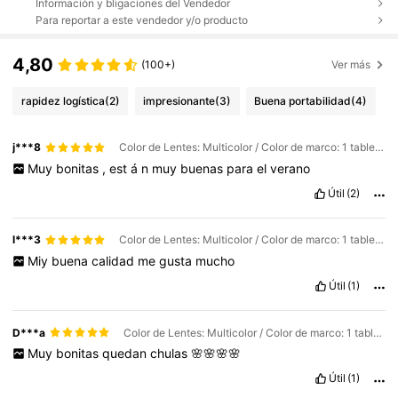
Información y bligaciones del Vendedor
Para reportar a este vendedor y/o producto
4,80
(100+)
Ver más
rapidez logística
(2)
impresionante
(3)
Buena portabilidad
(4)
j***8
Color de Lentes: Multicolor / Color de marco: 1 tableta gris con marco dorado y negro
Muy
bonitas
,
est
á
n
muy
buenas
para
el
verano
Útil
(2)
l***3
Color de Lentes: Multicolor / Color de marco: 1 tableta gris con marco dorado y negro
Miy
buena
calidad
me
gusta
mucho
Útil
(1)
D***a
Color de Lentes: Multicolor / Color de marco: 1 tableta gris con marco dorado y negro
Muy
bonitas
quedan
chulas
🌸🌸🌸🌸
Útil
(1)