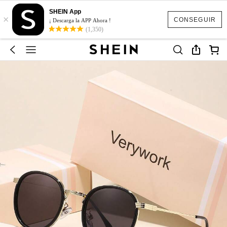
SHEIN App
×
CONSEGUIR
¡ Descarga la APP Ahora !
(1,350)