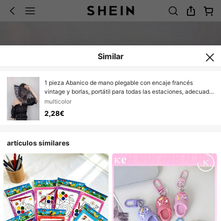
Similar
1 pieza Abanico de mano plegable con encaje francés
vintage y borlas, portátil para todas las estaciones, adecuado
para bailar, adecuado para hogares, restaurantes, fiestas,
multicolor
bailes, bodas y oficinas; ideal como regalo del Día del Padre,
2,28€
regalo del Día de la Madre, regalo para amigos
artículos similares